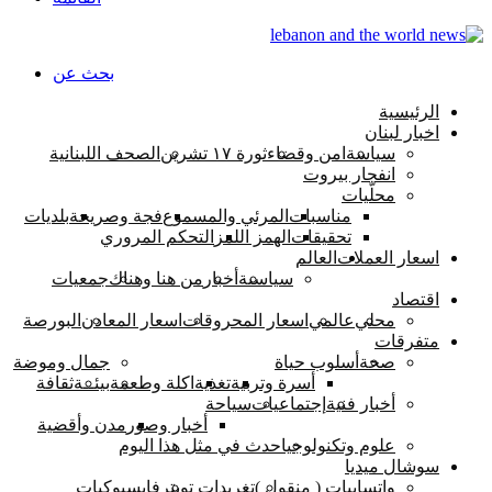
بحث عن
الرئيسية
اخبار لبنان
سياسة
امن وقضاء
ثورة ١٧ تشرين
الصحف اللبنانية
انفجار بيروت
محلّيات
مناسبات
المرئي والمسموع
فجة وصريحة
بلديات
تحقيقات
الهمز اللمز
التحكم المروري
اسعار العملات
العالم
سياسىة
أخبار
من هنا وهناك
جمعيات
اقتصاد
محلي
عالمي
اسعار المحروقات
اسعار المعادن
البورصة
متفرقات
صحة
أسلوب حياة
جمال وموضة
أسرة وتربية
تغذية
اكلة وطعمة
بيئــة
ثقافة
أخبار فنية
إجتماعيات
سياحة
أخبار وصور
مدن وأقضية
علوم وتكنولوجيا
حدث في مثل هذا اليوم
سوشال ميديا
واتسابيات ( منقول )
تغريدات تويتر
فايسبوكيات