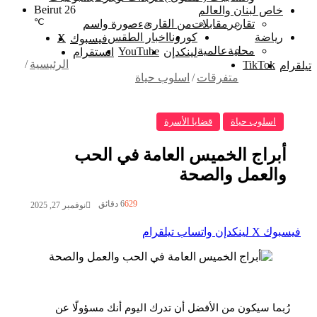
Beirut
26
خاص لبنان والعالم
℃
تقارير
مقابلات
من القارىء
صورة واسم
رياضة
كورونا
اخبار الطقس
‫X
فيسبوك
محلية
عالمية
‫YouTube
لينكدإن
انستقرام
الرئيسية
/
‫TikTok
تيلقرام
متفرقات
/
اسلوب حياة
اسلوب حياة
قضايا الأسرة
أبراج الخميس العامة في الحب
والعمل والصحة
629
6 دقائق
نوفمبر 27, 2025
فيسبوك
‫X
لينكدإن
واتساب
تيلقرام
رُبما سيكون من الأفضل أن تدرك اليوم أنك مسؤولًا عن