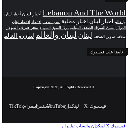
Lebanon And The World
أخبار لبنان
أخبار لبنان
اخبار لبنان
اخبار محلية
والعالم
اقتصاد
اقتصاد لبنان
اسعار العملات
سعر صرف الدولار
الصحف اللبنانية
الدولار
السوق السوداء
دولار السوق السوداء
لبنان والعالم
لبنان
لبنان و العالم
عناوين الصحف
صحافة
تابعنا على فيسبوك
© Copyright 2026, All Rights Reserved
فيسبوك
‫X
لينكدإن
‫YouTube
انستقرام
تيلقرام
‫TikTok
فيسبوك
‫X
لينكدإن
واتساب
تيلقرام