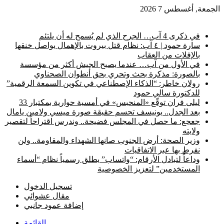
الجمعة, أغسطس 7 2026
أخبار عاجلة
في ذكرى 4 آب… الجرح الذي لم يُسمح له أن يلتئم
سارة حمود | ٤ آب: نظام قتل بيروت بالإهمال يواصل خنقها
بالإفلات من العقاب
في الأول من آب… عندما يصبح الجيش أكثر من مؤسسة
بالصورة: مذكرة بحث وتحري بحق أنطوان الصحناوي
رولان خاطر: “الذكاء الإصطناعي في تكوين السمعة الرقمية”
للدكتورة سالي حمود
ليلى فران توقّع «المنحبس» في أمسية حوارية بمكتبار 33
بعد الجدل.. يونيسف تحسم حقيقة صورة ميسي ولامين يامال
جعجع: ما حصل في المجلس فضيحة.. وندرس اقتراحاً لتقصير
ولايته
وزير الصحة: أرض الجنوب صانها الشهداء والمقاومة.. ولن
نفرط بها عبر الاتفاقيات
وداعاً لتبادل الأرقام: “واتساب” يطلق رسمياً نظام “أسماء
المستخدمين” لتعزيز الخصوصية
تسجيل الدخول
مقال عشوائي
إضافة عمود جانبي
القائمة