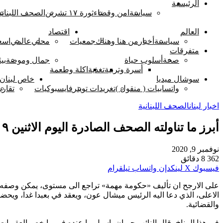
الرئيسية
اخبار لبنان
سياسة
امن وقضاء
ثورة ١٧ تشرين
الصحف اللبناني
العالم
اقتصاد
سياسىة
أخبار
من هنا وهناك
جمعيات
محلي
عالمي
اسع
متفرقات
صحة
أسلوب حياة
جمال وموضة
بيئ
أسرة وتربية
تغذية
اكلة وطعمة
سوشال ميديا
خاص لبنان 
واتسابيات ( منقول )
تغريدات تويتر
فايسبوكيات
تقاري
اخبار لبنان
الصحف اللبنانية
أبرز ما تناولته الصحف الصادرة اليوم الاثنين ٩ تشرين الثاني ٢٠٢٠
نوفمبر 9, 2020
362
8 دقائق
فيسبوك
‫X
لينكدإن
واتساب
تيلقرام
على الارجح ان تأليف «حكومة مهمة» تراجع الى مستوى، يمكن وصفه با
الاعلى، الذي دعا اليه الرئيس ميشال عون، ويعقد في بعبدا غدا، وي
والقضائية.
في هذا المناخ، قال النائب جبران باسيل ما عنده في ما خص العقوبات،