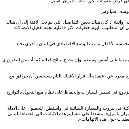
 إلى فرض عقوبات بحق النائب جبران باسيل.
ويوسف فنياتوس.
واثقة إذ كان هناك بعض التفاصيل التي لم تحل لافتة إلى أن هناك
 أن المطلوب اليوم خطوات أكثر فاعلية لجهة تفعيل الاتصالات
متحمسة الأقفال بسبب الوضع الاقتصادي في لبنان وأخرى تحبذ
مبنيا على أسس ومنظما وإن يخرج بنتائج فعالة كما أنه من الضروري
 معربا عن اعتقاده أن قرار الأقفال التام يستحسن أن يترافق مع
د من يوم الخميس 12 ت2 الى 1ك1 2020، واعادة العمل بنظام المفرد والمزدوج في تسيير السيارات والحفاظ على نظام منع التجول بالتواريخ
كية في بيروت والسفارة اللبنانية في واشنطن، للحصول على الادلة
ان باسيل»، مشددا على «تسليم هذه الاثباتات الى القضاء اللبناني
معطيات حول هذه الاتهامات».