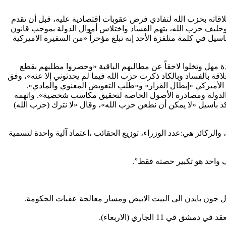
اقاته بحزب الله لتفادي فرض عقوبات اقتصادية عليه، قبل أن تقدم
وحليف حزب الله، بتهم الفساد واختلاس أموال الدولة بموجب قانون
ل في كلمة متلفزة الأحد إنه تبلغ مؤخراً «من السفيرة الاميركية
 مهل وتخلوا لاحقاً عن مطالبهم الباقية «وحصروا مطلبهم بقطع
اقة بالفساد وبالكاد ذكرت حزب الله فيما لم يحدثوني إلا عنه»، وفق
الأميركي «إبطال القرار» و»طلب التعويض المعنوي والمادي».
 الدولة ومصادرة الأصول الخاصة لتحقيق مكاسب شخصية». واتهمه
باسيل «لا يمكن أن نطعن حزب الله»، وقال «لا نترك (حزب الله)
ها، وتتألف الحكومة بيومين، والركائز هي:عدد الوزراء، توزيع الحقائب ،اعتماد آلية واحدة لتسمية
ف واحد هو تكبير حصته فقط”.
ل جون بايدن الى البيت الابيض ومسار معالجة عقبات الحكومة.
 الجاري (الاربعاء).