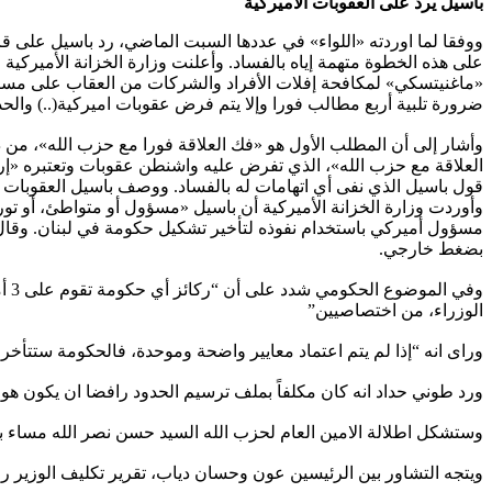
باسيل يرد
على العقوبات الأميركية
ووفقا لما اوردته «اللواء» في عددها السبت الماضي، رد باسيل على ق
على هذه الخطوة متهمة إياه بالفساد. وأعلنت وزارة الخزانة الأميرك
«ماغنيتسكي» لمكافحة إفلات الأفراد والشركات من العقاب على مستوى ا
ضرورة تلبية أربع مطالب فورا وإلا يتم فرض عقوبات اميركية(..) والح
وأشار إلى أن المطلب الأول هو «فك العلاقة فورا مع حزب الله»، من
العلاقة مع حزب الله»، الذي تفرض عليه واشنطن عقوبات وتعتبره «إرهاب
قول باسيل الذي نفى أي اتهامات له بالفساد. ووصف باسيل العقوبات 
وأوردت وزارة الخزانة الأميركية أن باسيل «مسؤول أو متواطئ، أو 
مسؤول أميركي باستخدام نفوذه لتأخير تشكيل حكومة في لبنان. وقال 
بضغط خارجي.
وفي
الوزراء، من اختصاصيين”
وراى انه “إذا لم يتم اعتماد معايير واضحة وموحدة، فالحكومة ستتأخر
ورد طوني حداد انه كان مكلفاً بملف ترسيم الحدود رافضا ان يكون هو 
وستشكل اطلالة الامين العام لحزب الله السيد حسن نصر الله مساء بع
ويتجه التشاور بين الرئيسين عون وحسان دياب، تقرير تكليف الوزير رمزي مشرف