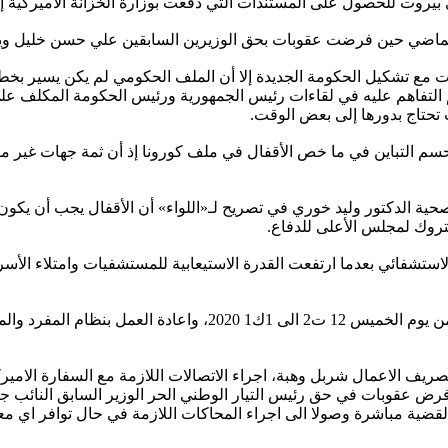
في بيروت للحصول على المستندات التي دفعت بوزارة الخزانة الأميركية
ول الماضي حين فرضت عقوبات بحق الوزيرين السابقين علي حسن خليل 
مع تشكيل الحكومة الجديدة إلا أن الملف الحكومي لم يكن يسير بخطى 
م التفاهم عليه في لقاءات رئيس الجمهورية ورئيس الحكومة المكلف على
تحتاج بدورها إلى بعض الوقت.
 حسم التباين في ما خص الأقفال في ملف كورونا إذ أن ثمة جهات غير 
ة الدكتور وليد خوري في تصريح لـ«اللواء» أن الأقفال يجب أن يكون 
متروك لمجلس الأعلى للدفاع.
ستشفائي بعدما ارتفعت القدرة الاستيعابية للمستشفيات وامتلاء الأسرة
وعلم ان المجلس الاعلى للدفاع، سيقرر في اجتماعه غداً اقفال البل
يف الاعمال شربل وهبة، اجراء الاتصالات اللازمة مع السفارة الامير
فرض عقوبات في حق رئيس التيار الوطني الحر الوزير السابق النائب جبر
ذه القضية مباشرة وصولا الى اجراء المحاكات اللازمة في حال توافر اي 