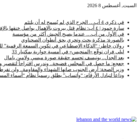
السبت, أغسطس 8 2026
أخبار عاجلة
في ذكرى 4 آب… الجرح الذي لم يُسمح له أن يلتئم
سارة حمود | ٤ آب: نظام قتل بيروت بالإهمال يواصل خنقها بالإفلات من العقاب
في الأول من آب… عندما يصبح الجيش أكثر من مؤسسة
بالصورة: مذكرة بحث وتحري بحق أنطوان الصحناوي
رولان خاطر: “الذكاء الإصطناعي في تكوين السمعة الرقمية” ل
ليلى فران توقّع «المنحبس» في أمسية حوارية بمكتبار 33
بعد الجدل.. يونيسف تحسم حقيقة صورة ميسي ولامين يامال
جعجع: ما حصل في المجلس فضيحة.. وندرس اقتراحاً لتقصير ولا
وزير الصحة: أرض الجنوب صانها الشهداء والمقاومة.. ولن نفرط ب
وداعاً لتبادل الأرقام: “واتساب” يطلق رسمياً نظام “أسماء ال