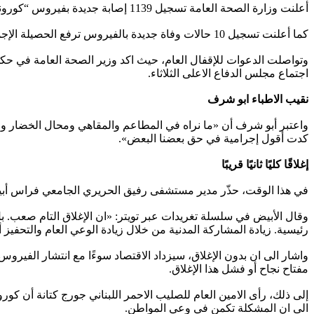
أعلنت وزارة الصحة العامة تسجيل 1139 إصابة جديدة بفيروس “كورونا” في لبنان، ما يرفع العدد الإجمالي للمصابين إلى 94236.
كما أعلنت تسجيل 10 حالات وفاة جديدة بالفيروس ترفع الحصيلة الإجمالية للمتوفين إلى 723.
وتواصلت الدعوات للإقفال العام، حيث اكد وزير الصحة العامة في حكو
اجتماع مجلس الدفاع الاعلى الثلاثاء.
نقيب الاطباء ابو شرف
واعتبر أبو شرف أن «ما نراه في المطاعم والمقاهي ومحال الخضار وال
كدت أقول إجرامية في حق بعضنا البعض».
إغلاقًا كليًا ثانيًا قريبًا
في هذا الوقت، حذّر مدير مستشفى رفيق الحريري الجامعي فراس أبيض أن من
وقال الأبيض في سلسلة تغريدات عبر تويتر: «ان الإغلاق التام صعب.
رئيسية. زيادة المشاركة المدنية من خلال زيادة الوعي العام والتحفيز أم
واشار الى ان بدون الإغلاق، سيزداد الاقتصاد سوءًا مع انتشار الفيروس.
مفتاح نجاح أو فشل هذا الإغلاق.
إلى ذلك، رأى الامين العام للصليب الاحمر اللبناني جورج كتانة أن كورون
الى ان المشكلة تكمن في وعي المواطن.