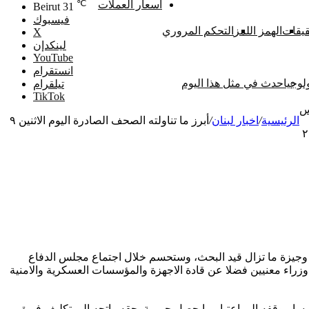
℃
اسعار العملات
Beirut
31
فيسبوك
يقات
الهمز اللمز
التحكم المروري
‫X
لينكدإن
‫YouTube
انستقرام
لوجيا
حدث في مثل هذا اليوم
تيلقرام
‫TikTok
س
الرئيسية
/
اخبار لبنان
/
أبرز ما تناولته الصحف الصادرة اليوم الاثنين ٩
ة وجيزة ما تزال قيد البحث، وستحسم خلال اجتماع مجلس الدفاع
زراء معنيين فضلا عن قادة الاجهزة والمؤسسات العسكرية والامنية
ورسا موقفه الى اعتبار ما حصل جريمة بحقه واتجه الى تكليف فريق