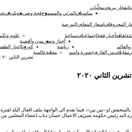
ة
انفجار بيروت
محلّيات
مناسبات
المرئي والمسموع
فجة وصريحة
بلديات
تحق
ار المحروقات
اسعار المعادن
البورصة
ــة
ثقافة
أخبار فنية
إجتماعيات
سياحة
علوم وتكنو
أخبار وصور
مدن وأقضية
والعالم
رياضة
كورونا
اخبار الطق
ر
مقابلات
من القارىء
صورة واسم
محلية
عالمية
تشرين الثاني ٢٠٢٠
لمنخفض او «بين بين»، فيما تقدم الى الواجهة ملف اقفال البلد لفتر
حضره اليه رئيس حكومة تصريف الاعمال حسان دياب اعضاء المجلس من و
 التي فرضتها الخزانة الاميركية عليه، استنادا الى قان «ماغينسكي»، 