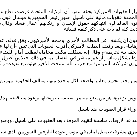
رار العقوبات الاميركية بحقه امس، أن الولايات المتحدة عرضت قطع عل
ية الجمعة عقوبات مالية على باسيل، صهر رئيس الجمهورية ميشال عون 
لعالم لدى انتهاكهم حقوق الإنسان أو ارتكابهم أعمال فساد. وقال باسي
ديث كله لم يأت على ذكر كلمة فساد».
 دون أن يكشف عن المطالب الأخرى. ومنحه الأميركيون، وفق قوله، عدة
ياً». وبعد رفضه الطلب الأميركي أقرت العقوبات التي تبين «أن لها عل
بحقه بـ«الجريمة»، وقال إنه سيكلف مكتب محاماة ليطلب أمام القضاء 
تورط بشكل مباشر أو غير مباشر في الفساد، بما في ذلك اختلاس أصول
إن شراكته السياسية مع حزب الله سمحت للأخير «بتوسيع نفوذه».واكد 
 الموضوع الحكومي شدد على أن “ركائز أي حكومة تقوم على 3 أمور يجب تحديد معايير واضحة لكل واحدة من
 ومن يؤخرها هو من يضع معايير استنسابية ويخبئها بوعود متناقضة بهد
وراء قرار العقوبات ضد باسيل.
د غد الاربعاء، مناسبة لتقييم الموقف بعد العقوبات على باسيل، ووصو
ية تمثيل لبنان في مؤتمر عودة النازحين السوريين الذي سيعقد في دمشق في 11