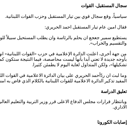
سجال المستقبل- القوات
سياسياً، وقع سجال قوي بين تيار المستقبل وحزب القوات اللبنانية.
فقال امين عام تيار المستقبل احمد الحريري:
يستطيع سمير جعجع ان يحلم بالرئاسة وان يطلب المستحيل سبيلاً للو
والتقسيم والخراب».
من جهة أخرى، اعلنت الدائرة الإعلامية في حزب «القوات اللبنانية» 
بأوجه جديدة لا تعني أبدا بأنها ليست محاصصة، فيما النتيجة ستكون كم
تشكيلها»، ولكن المتداول لغاية اليوم لا يطمئن كثيرا.
وما لبث ان ردّأحمد الحريري على بيان الدائرة الاعلامية في القوات ال
المفيد تذكير الدائرة الاعلامية للقوات اللبنانية بالكلام الذي فاض به 
تعليق الدراسة
وبانتظار قرارات مجلس الدفاع الاعلى قرر وزير التربية والتعليم الع
الاداري.
إصابات الكورونا