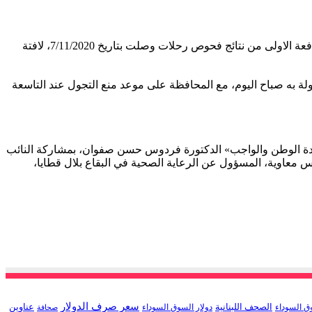
واعلنت وزارة الصحة العامة ان نتائج فحوص PCR لرحلات وصلت الى بيروت، واجريت في المطار تاريخ 5/11/2020 و6/11/2020 اضافة الى الدفعة الاولى من نتائج فحوص رحلات وصلت بتاريخ 7/11/2020، لافتة
ال العميد محمد فهمي رقم 1358 ينتهي اقفال القرى والبلدات المشمولة به صباح اليوم، مع المحافظة على موعد منع التجول عند التاسعة
يدة الوطن والواجب» الدكتورة فردوس حسن صفوان، بمشاركة النائب
س معاوية، المسؤول عن الرعاية الصحية في البقاع بلال قطايا،
سعر صرف الدولار
الصحف اللبنانية
عناوين
ق السوداء
دولار السوق السوداء
صحافة