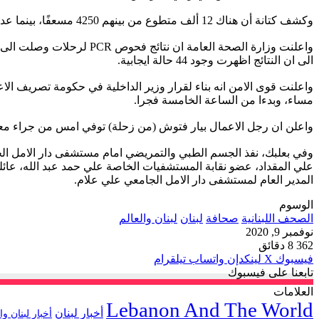
وكشف كتانة أن هناك 12 ألف متطوع من بينهم 4250 مسعفًا، بينما عدد الموظفين لا يتخطى الـ10 في المئة.
الى ان النتائج اظهرت وجود 44 حالة ايجابية.
مساء، وبدءا من الساعة الخامسة فجرا.
واعلن ان رجل الاعمال بيار فتوش (من زحلة) توفي امس من جراء معانا
وفي بعلبك، نفذ الجسم الطبي والتمريضي امام مستشفى دار الامل ا
علي المقداد، عضو نقابة المستشفيات الخاصة علي حمد عبد الله، عائل
المدير العام لمستشفى دار الامل الجامعي علي علام.
الوسوم
الصحف اللبنانية
صحافة
لبنان
لبنان والعالم
نوفمبر 9, 2020
362
8 دقائق
فيسبوك
‫X
لينكدإن
واتساب
تيلقرام
تابعنا على فيسبوك
العلامات
Lebanon And The World
أخبار لبنان
أخبار لبنان وا