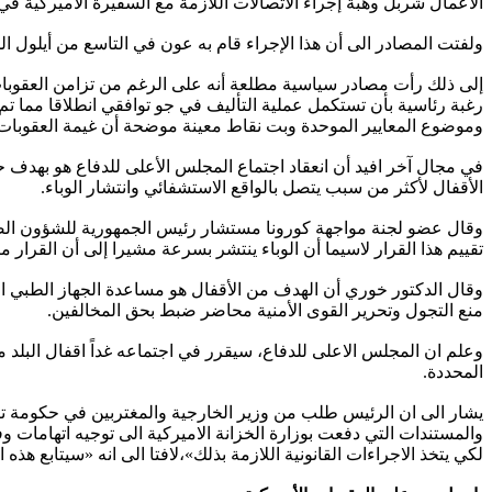
الأعمال شربل وهبة إجراء الاتصالات اللازمة مع السفيرة الأميركية 
ولفتت المصادر الى أن هذا الإجراء قام به عون في التاسع من أيل
إلى ذلك رأت مصادر سياسية مطلعة أنه على الرغم من تزامن العقوبات 
رغبة رئاسية بأن تستكمل عملية التأليف في جو توافقي انطلاقا مما ت
وموضوع المعايير الموحدة وبت نقاط معينة موضحة أن غيمة العقوبات 
في مجال آخر افيد أن انعقاد اجتماع المجلس الأعلى للدفاع هو بهدف
الأقفال لأكثر من سبب يتصل بالواقع الاستشفائي وانتشار الوباء.
وقال عضو لجنة مواجهة كورونا مستشار رئيس الجمهورية للشؤون الصحي
تقييم هذا القرار لاسيما أن الوباء ينتشر بسرعة مشيرا إلى أن القرار 
وقال الدكتور خوري أن الهدف من الأقفال هو مساعدة الجهاز الطبي الا
منع التجول وتحرير القوى الأمنية محاضر ضبط بحق المخالفين.
المحددة.
يشار الى ان الرئيس طلب من وزير الخارجية والمغتربين في حكومة تصر
والمستندات التي دفعت بوزارة الخزانة الاميركية الى توجيه اتهامات و
لكي يتخذ الاجراءات القانونية اللازمة بذلك»،لافتا الى انه «سيتابع ه