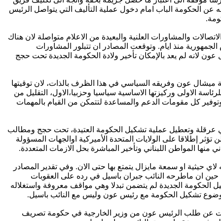
ه عن الحكومة الباب امام دخول عملية التأليف التي يتواصل الرئيس
ومة.
صالات والمشاورات العلنية والبعيدة من الاعلام متواصلة لان هناك
لجمهورية منذ ايام. وتوقعت المصادر ان تتبلور المشاورات
ون لانه لم يعد بالإمكان تأخير ولادة الحكومة الجديدة تحت حجج
ية ميشال عون وفريقه السياسي في هذا الظرف بالذات، لان توقيتها
ئاسة الاولى وركيزتها الاساسية سياسيا وحزبيا،الاول، التقليل من
ة وتوفير كل مقومات الدعم والمساعدة لتتمكن من القيام بالمهمات
 في عرقلة وتعطيل عملية تشكيل الحكومة العتيدة، تحت حجج ومطالب
 تؤثر إطلاقا على الولايات المتحدة الأميركية اوالجهات المسؤولة
 منها المواطن اللبناني وتأخير المباشرة بحل الازمات المتعددة.
اي حيثية او سمعة مايزال يتمتع بها حتى الان. وفي تقدير المصادر
 حين ان ماطرحه النائب جبران باسيل في رده على العقوبات
 الحكومة الجديدة لم يتضمن تبدلا وهي مواقف معروفة واستغلاله
حث موضوع تشكيل الحكومة مع رئيس عون وليس مع النائب باسيل.
لسبت عن طلب الرئيس عون من وزير الخارجية في حكومة تصريف