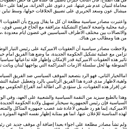
محاماة لتبيان عدم شرعيتها، عبر دعوى على الخزانة، مراهنا على «عل
ميشال عون وسعد الحريري على تضييق الخلافات حولها، وسط تباين في 
واعتبرت مصادر سياسية مطلعة ان كل ما يقال ويروج بأن العقوبات الا
رغبة محلية واضحة لانضاج التشكيلة مترافقة مع الحاح فرنسي قوي، عب
والاتصالات بين مختلف الاطراف السياسيين في غضون ايام معدودة ،سيت
من هنا ومطالب من هناك.
ولاحظت مصادر سياسية أن العقوبات الاميركية على رئيس التيار الوطن
تزامن مع عملية تشكيل الحكومة الجديدة، ما وضع هذا الفريق امام خيار
تاثير هذه العقوبات الاميركية قدر الإمكان وإظهار قلة تداعياتها سيا
المنوطة بها لحل سلسلة الازمات المتراكمة التي يواجهها لبنان وباتت
اماالخيار الثاني، فهو الرد بتصعيد الموقف السياسي ضد الفريق الس
واهية،لاظهار مدى قدرة هذا الفريق الرئاسي بالرد وتعطيل عملية التشكي
عن إقرار هذه العقوبات، بل ستؤدي الى اطالة أمد الفراغ الحكومي مع ما
وهذا بالطبع سيزيد من النقمة السياسية والشعبية على العهد، وفي الو
السياسية فإن رئيس الجمهورية سيختار تسهيل ولادة الحكومة الجديد
الاميركية، إنما هو رد طبيعي لاعادة شد عصب جمهوره المتاكل والم
لهذه المناسبة للإعلان عنها، انما هو بمثابة إظهار نفسه الجهة الم
ولم تشأ مصادر مطلعة على اجواء بعبدا إضافة أي موقف جديد عن رئ