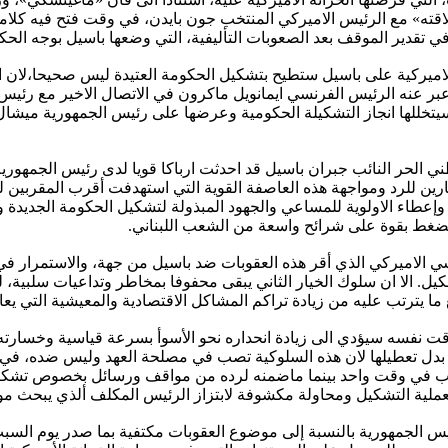
اقته» مع الرئيس الاميركي المنتخب جون بايدن، في وقت فتح فيه كلام
تقدير الموقف بعد الصعوبات التأليفية، التي وضعها باسيل بوجه الحك
ميركية على باسيل ستطيح بتشكيل الحكومة العتيدة ليس صحيحا،لان الات
ر عنه الرئيس الفرنسي ايمانويل ماكرون في الاتصال الاخير مع رئيس ا
خللها انجاز التشكيلة الحكومية وعرضها على رئيس الجمهورية ميشال ع
ي الحر النائب جبران باسيل قد احدثت ارباكا قويا لدى رئيس الجمهور
ين للرد ومواجهة هذه العاصفة القوية التي استهدفت أقرب المقربين للر
سيا وإعطاء الاولوية للمساعي والجهود المبذولة لتشكيل الحكومة الجديد
 تضغط بقوة على شرائح واسعة من الشعب اللبناني.
ياسي الاميركي الذي أقر هذه العقوبات ضد باسيل من جهة، والاستمرار
ل. الا ان سلوك الخيار الثاني يبقى محفوفا بمخاطر وتداعيات سلبية، لن
 يترتب عليه من زيادة تراكم المشاكل الاقتصادية والمعيشية التي يعاني
قت نفسه سيؤدي الى زيادة انحداره نحو الأسوأ بسرعة قياسية وخسارته ل
ة بدل تعطيلها لان هذه السلوكية تصب في مصلحة العهد وليس ضده، في
تعب في وقت واحد بينما ماضمنه لرده من مواقف ورسائل بخصوص تشكيل
وثرة بعملية التشكيل ومحاولة مكشوفة لابتزاز الرئيس المكلف ألذي يب
يس الجمهورية بالنسبة إلى موضوع العقوبات مكتفية بما صدر يوم ا