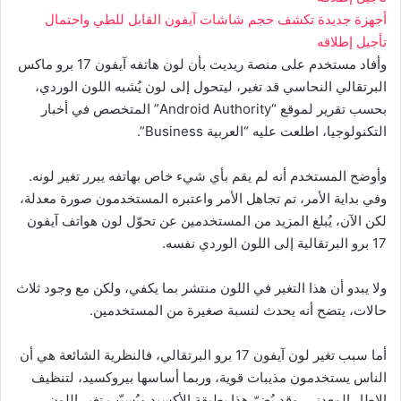
أجهزة
جديدة تكشف حجم شاشات آيفون القابل للطي واحتمال
تأجيل إطلاقه
وأفاد مستخدم على منصة ريديت بأن لون هاتفه آيفون 17 برو ماكس
البرتقالي النحاسي قد تغير، ليتحول إلى لون يُشبه اللون الوردي،
بحسب تقرير لموقع “Android Authority” المتخصص في أخبار
التكنولوجيا، اطلعت عليه “العربية Business”.
وأوضح المستخدم أنه لم يقم بأي شيء خاص بهاتفه يبرر تغير لونه.
وفي بداية الأمر، تم تجاهل الأمر واعتبره المستخدمون صورة معدلة،
لكن الآن، يُبلغ المزيد من المستخدمين عن تحوّل لون هواتف آيفون
17 برو البرتقالية إلى اللون الوردي نفسه.
ولا يبدو أن هذا التغير في اللون منتشر بما يكفي، ولكن مع وجود ثلاث
حالات، يتضح أنه يحدث لنسبة صغيرة من المستخدمين.
أما سبب تغير لون آيفون 17 برو البرتقالي، فالنظرية الشائعة هي أن
الناس يستخدمون مذيبات قوية، وربما أساسها بيروكسيد، لتنظيف
الإطار المعدني. وقد يُضرّ هذا بطبقة الأكسيد ويُسبّب تغير اللون.