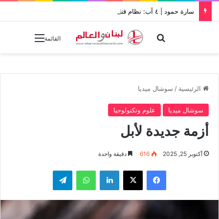
سارة حمود | ٤ آب: نظام قتل بيروت بالإهمال يواصل خنقها بالإفلات من العقاب
بحث عن
القائمة
الرئيسية
/
سوشال ميديا
سوشال ميديا
علوم وتكنولوجيا
أزمة جديدة لأبل
أكتوبر 25, 2025
616
دقيقة واحدة
فيسبوك
‫X
لينكدإن
واتساب
تيلقرام