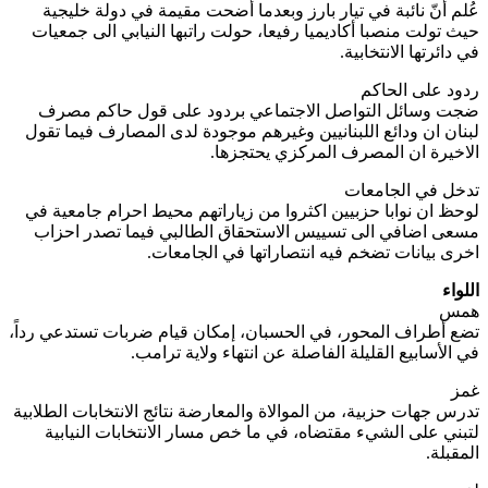
عُلم أنّ نائبة في تيار بارز وبعدما أضحت مقيمة في دولة خليجية
حيث تولت منصبا أكاديميا رفيعا، حولت راتبها النيابي الى جمعيات
في دائرتها الانتخابية.
ردود على الحاكم
ضجت وسائل التواصل الاجتماعي بردود على قول حاكم مصرف
لبنان ان ودائع اللبنانيين وغيرهم موجودة لدى المصارف فيما تقول
الاخيرة ان المصرف المركزي يحتجزها.
تدخل في الجامعات
لوحظ ان نوابا حزبيين اكثروا من زياراتهم محيط احرام جامعية في
مسعى اضافي الى تسييس الاستحقاق الطالبي فيما تصدر احزاب
اخرى بيانات تضخم فيه انتصاراتها في الجامعات.
اللواء
همس
تضع أطراف المحور، في الحسبان، إمكان قيام ضربات تستدعي رداً،
في الأسابيع القليلة الفاصلة عن انتهاء ولاية ترامب.
غمز
تدرس جهات حزبية، من الموالاة والمعارضة نتائج الانتخابات الطلابية
لتبني على الشيء مقتضاه، في ما خص مسار الانتخابات النيابية
المقبلة.