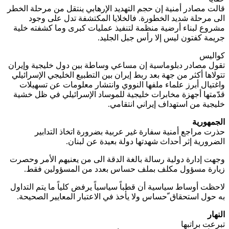
قالت مصادر أمنية إن حجم التهديد الإرهابي ينتقل من مرحلة الخطر
الى مرحلة شديد الخطورة. فالخلايا المكتشفة تدل على وجود
مشروع لبناء أرضية منظمة لتنفيذ عمليات كبرى وما كشفته خلية
جريمة كفتون ليس إلا رأس جبل الجليد.
كواليس
تقول مصادر دبلوماسية إن مساعي وساطة بين دول خليجية وإيران
تتولاها أكثر من جهة بعد ربط إيران بين التطبيع الخليجي الإسرائيلي
واغتيال أبرز علماء ملفها النووي وانتشار معلومات عن تسهيلات
قدّمتها أجهزة مخابرات خليجية للموساد الإسرائيلي في ظل خشية
خليجية من استهداف إيراني انتقامي.
الجمهورية
حذرت مراجع أمنية سفارة غير عربية بضرورة اتخاذ التدابير
الضرورية إثر أحداث شهدتها دولة بعيدة عن لبنان.
وجهت إدارة دولية رسالة بالغة الدقة الى من يعنيهم الأمر وحصرت
زيارة مسؤول مكلف بملف حساس بعدد من المسؤولين فقط.
لاحظت أوساط سياسية أن قطباً سياسياً يرفض كلياً ما يتم التداول
به حول استحقاق ّحساس ولا يأخذ في الاعتبار المعايير الصحيحة.
النهار
تبرعت براتبها