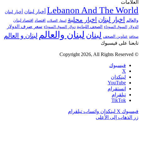
العلامات
Lebanon And The World
أخبار لبنان
أخبار لبنان
اخبار لبنان
اخبار محلية
والعالم
اقتصاد
اقتصاد لبنان
اسعار العملات
سعر صرف الدولار
الصحف اللبنانية
الدولار
السوق السوداء
دولار السوق السوداء
لبنان والعالم
لبنان
لبنان و العالم
عناوين الصحف
صحافة
تابعنا على فيسبوك
© Copyright 2026, All Rights Reserved
فيسبوك
‫X
لينكدإن
‫YouTube
انستقرام
تيلقرام
‫TikTok
فيسبوك
‫X
لينكدإن
واتساب
تيلقرام
زر الذهاب إلى الأعلى