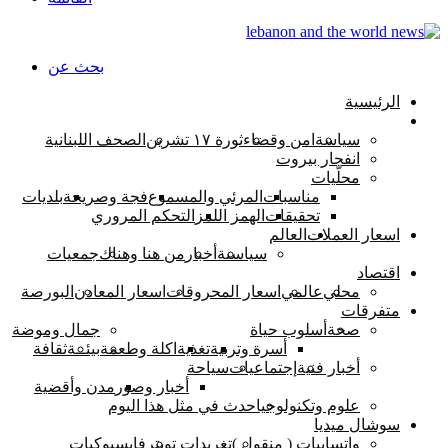
بحث عن
الرئيسية
اخبار لبنان
سياسة
امن وقضاء
ثورة ١٧ تشرين
الصحف اللبنانية
انفجار بيروت
محلّيات
مناسبات
المرئي والمسموع
فجة وصريحة
بلديات
تحقيقات
الهمز اللمز
التحكم المروري
اسعار العملات
العالم
سياسىة
أخبار
من هنا وهناك
جمعيات
اقتصاد
محلي
عالمي
اسعار المحروقات
اسعار المعادن
البورصة
متفرقات
صحة
أسلوب حياة
جمال وموضة
أسرة وتربية
تغذية
اكلة وطعمة
بيئــة
ثقافة
أخبار فنية
إجتماعيات
سياحة
أخبار وصور
مدن وأقضية
علوم وتكنولوجيا
حدث في مثل هذا اليوم
سوشال ميديا
واتسابيات ( منقول )
تغريدات تويتر
فايسبوكيات