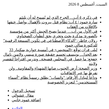
السبت, أغسطس 8 2026
أخبار عاجلة
في ذكرى 4 آب… الجرح الذي لم يُسمح له أن يلتئم
سارة حمود | ٤ آب: نظام قتل بيروت بالإهمال يواصل خنقها
بالإفلات من العقاب
في الأول من آب… عندما يصبح الجيش أكثر من مؤسسة
بالصورة: مذكرة بحث وتحري بحق أنطوان الصحناوي
رولان خاطر: “الذكاء الإصطناعي في تكوين السمعة الرقمية”
للدكتورة سالي حمود
ليلى فران توقّع «المنحبس» في أمسية حوارية بمكتبار 33
بعد الجدل.. يونيسف تحسم حقيقة صورة ميسي ولامين يامال
جعجع: ما حصل في المجلس فضيحة.. وندرس اقتراحاً لتقصير
ولايته
وزير الصحة: أرض الجنوب صانها الشهداء والمقاومة.. ولن
نفرط بها عبر الاتفاقيات
وداعاً لتبادل الأرقام: “واتساب” يطلق رسمياً نظام “أسماء
المستخدمين” لتعزيز الخصوصية
تسجيل الدخول
مقال عشوائي
إضافة عمود جانبي
القائمة