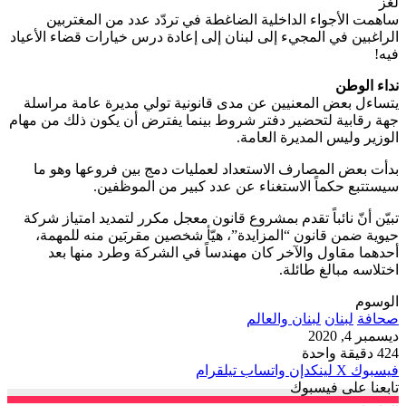
لغز
ساهمت الأجواء الداخلية الضاغطة في تردّد عدد من المغتربين
الراغبين في المجيء إلى لبنان إلى إعادة درس خيارات قضاء الأعياد
فيه!
نداء الوطن
يتساءل بعض المعنيين عن مدى قانونية تولي مديرة عامة مراسلة
جهة رقابية لتحضير دفتر شروط بينما يفترض أن يكون ذلك من مهام
الوزير وليس المديرة العامة.
بدأت بعض المصارف الاستعداد لعمليات دمج بين فروعها وهو ما
سيستتبع حكماً الاستغناء عن عدد كبير من الموظفين.
تبيّن أنّ نائباً تقدم بمشروع قانون معجل مكرر لتمديد امتياز شركة
حيوية ضمن قانون “المزايدة”، هيّأ شخصين مقربَين منه للمهمة،
أحدهما مقاول والآخر كان مهندساً في الشركة وطرد منها بعد
اختلاسه مبالغ طائلة.
الوسوم
صحافة
لبنان
لبنان والعالم
ديسمبر 4, 2020
424
دقيقة واحدة
فيسبوك
‫X
لينكدإن
واتساب
تيلقرام
تابعنا على فيسبوك