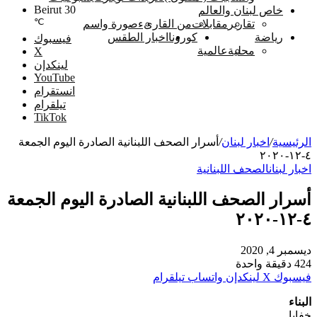
Beirut
30
خاص لبنان والعالم
℃
تقارير
مقابلات
من القارىء
صورة واسم
رياضة
كورونا
اخبار الطقس
فيسبوك
محلية
عالمية
‫X
لينكدإن
‫YouTube
انستقرام
تيلقرام
‫TikTok
الرئيسية
/
اخبار لبنان
/
أسرار الصحف اللبنانية الصادرة اليوم الجمعة
٤-١٢-٢٠٢٠
اخبار لبنان
الصحف اللبنانية
أسرار الصحف اللبنانية الصادرة اليوم الجمعة
٤-١٢-٢٠٢٠
ديسمبر 4, 2020
424
دقيقة واحدة
فيسبوك
‫X
لينكدإن
واتساب
تيلقرام
البناء
خفايا