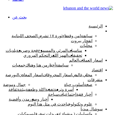
بحث عن
الرئيسية
اخبار لبنان
سياسة
امن وقضاء
ثورة ١٧ تشرين
الصحف اللبنانية
انفجار بيروت
محلّيات
مناسبات
المرئي والمسموع
فجة وصريحة
بلديات
تحقيقات
الهمز اللمز
التحكم المروري
اسعار العملات
العالم
سياسىة
أخبار
من هنا وهناك
جمعيات
اقتصاد
محلي
عالمي
اسعار المحروقات
اسعار المعادن
البورصة
متفرقات
صحة
أسلوب حياة
جمال وموضة
أسرة وتربية
تغذية
اكلة وطعمة
بيئــة
ثقافة
أخبار فنية
إجتماعيات
سياحة
أخبار وصور
مدن وأقضية
علوم وتكنولوجيا
حدث في مثل هذا اليوم
سوشال ميديا
واتسابيات ( منقول )
تغريدات تويتر
فايسبوكيات