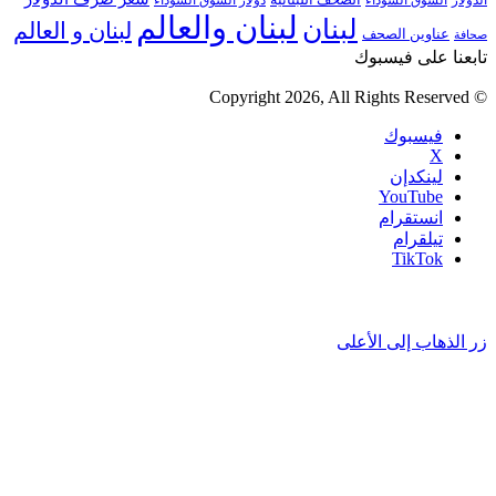
دولار السوق السوداء
لبنان والعالم
لبنان
لبنان و العالم
عناوين الصحف
صحافة
تابعنا على فيسبوك
© Copyright 2026, All Rights Reserved
فيسبوك
‫X
لينكدإن
‫YouTube
انستقرام
تيلقرام
‫TikTok
زر الذهاب إلى الأعلى