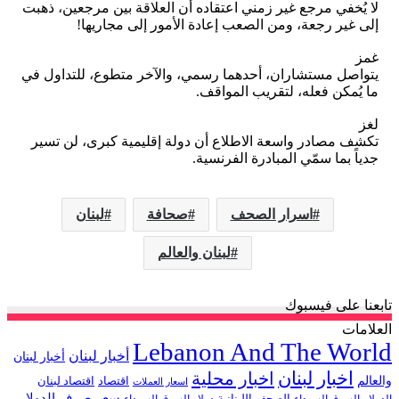
لا يُخفي مرجع غير زمني اعتقاده أن العلاقة بين مرجعين، ذهبت
إلى غير رجعة، ومن الصعب إعادة الأمور إلى مجاريها!
غمز
يتواصل مستشاران، أحدهما رسمي، والآخر متطوع، للتداول في
ما يُمكن فعله، لتقريب المواقف.
لغز
تكشف مصادر واسعة الاطلاع أن دولة إقليمية كبرى، لن تسير
جدياً بما سمّي المبادرة الفرنسية.
اسرار الصحف
صحافة
لبنان
لبنان والعالم
تابعنا على فيسبوك
العلامات
Lebanon And The World
أخبار لبنان
أخبار لبنان
اخبار لبنان
اخبار محلية
والعالم
اقتصاد
اقتصاد لبنان
اسعار العملات
سعر صرف الدولار
الصحف اللبنانية
الدولار
السوق السوداء