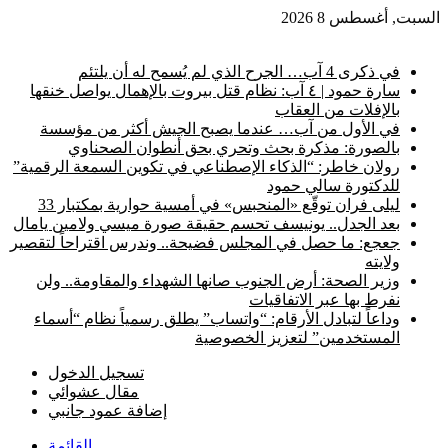
السبت, أغسطس 8 2026
أخبار عاجلة
في ذكرى 4 آب… الجرح الذي لم يُسمح له أن يلتئم
سارة حمود | ٤ آب: نظام قتل بيروت بالإهمال يواصل خنقها
بالإفلات من العقاب
في الأول من آب… عندما يصبح الجيش أكثر من مؤسسة
بالصورة: مذكرة بحث وتحري بحق أنطوان الصحناوي
رولان خاطر: “الذكاء الإصطناعي في تكوين السمعة الرقمية”
للدكتورة سالي حمود
ليلى فران توقّع «المنحبس» في أمسية حوارية بمكتبار 33
بعد الجدل.. يونيسف تحسم حقيقة صورة ميسي ولامين يامال
جعجع: ما حصل في المجلس فضيحة.. وندرس اقتراحاً لتقصير
ولايته
وزير الصحة: أرض الجنوب صانها الشهداء والمقاومة.. ولن
نفرط بها عبر الاتفاقيات
وداعاً لتبادل الأرقام: “واتساب” يطلق رسمياً نظام “أسماء
المستخدمين” لتعزيز الخصوصية
تسجيل الدخول
مقال عشوائي
إضافة عمود جانبي
القائمة