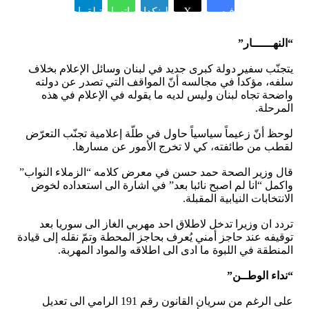
فيسبوك
X
لينكدإن
واتساب
تيلقرام
“النهــــــار”
يتجنّب سفير دولة كبرى جديد في لبنان وسائل الإعلام بخلاف
سلفه، مؤكداً في مجالسه أنّ المواقف التي تصدر عن دولته
واضحة تجاه لبنان وليس لديه ما يقوله في الإعلام في هذه
المرحلة.
لوحظ أنّ زعيماً سياسياً حاول في طلّة إعلامية تجنّب التعرّض
لقطب من طائفته، كي لا تخرج الأمور عن مسارها.
قال وزير الصحة حمد حسن في معرض كلامه “الزملاء النواب”
واكمل “انا لم اصبح نائبا بعد” في اشارة الى استعداده لخوض
الانتخابات النيابية المقبلة.
تردد ان وزيرا تدخل لاطلاق احد مهربي الغاز الى سوريا بعد
توقيفه عند حاجز أمني يُعرف بحاجز المحطة وتمّ نقله إلى قيادة
المنطقة في اللبوة ما ادى الى اطلاقه والمواد المهربة.
“نداء الوطــن”
على الرغم من سريان القانون رقم 191 الرامي الى تعديل