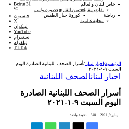
Beirut
31
خاص لبنان والعالم
℃
تقارير
مقابلات
من القارىء
صورة واسم
رياضة
كورونا
اخبار الطقس
فيسبوك
محلية
عالمية
‫X
لينكدإن
‫YouTube
انستقرام
تيلقرام
‫TikTok
الرئيسية
/
اخبار لبنان
/
أسرار الصحف اللبنانية الصادرة اليوم
السبت ٩-١-٢٠٢١
اخبار لبنان
الصحف اللبنانية
أسرار الصحف اللبنانية الصادرة
اليوم السبت ٩-١-٢٠٢١
يناير 9, 2021
340
دقيقة واحدة