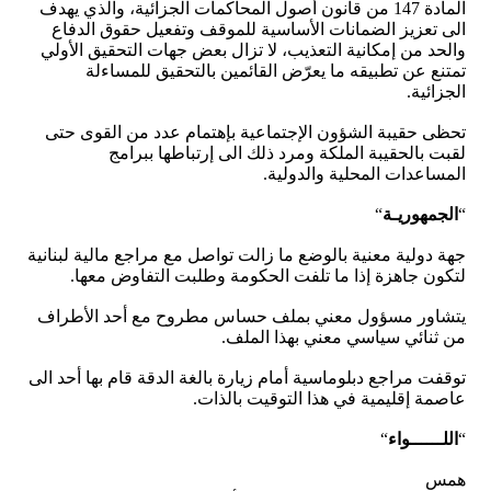
المادة 147 من قانون أصول المحاكمات الجزائية، والذي يهدف
الى تعزيز الضمانات الأساسية للموقف وتفعيل حقوق الدفاع
والحد من إمكانية التعذيب، لا تزال بعض جهات التحقيق الأولي
تمتنع عن تطبيقه ما يعرّض القائمين بالتحقيق للمساءلة
الجزائية.
تحظى حقيبة الشؤون الإجتماعية بإهتمام عدد من القوى حتى
لقبت بالحقيبة الملكة ومرد ذلك الى إرتباطها ببرامج
المساعدات المحلية والدولية.
“
الجمهوريـة
“
جهة دولية معنية بالوضع ما زالت تواصل مع مراجع مالية لبنانية
لتكون جاهزة إذا ما تلفت الحكومة وطلبت التفاوض معها.
يتشاور مسؤول معني بملف حساس مطروح مع أحد الأطراف
من ثنائي سياسي معني بهذا الملف.
توقفت مراجع دبلوماسية أمام زيارة بالغة الدقة قام بها أحد الى
عاصمة إقليمية في هذا التوقيت بالذات.
“
اللــــــواء
“
همس