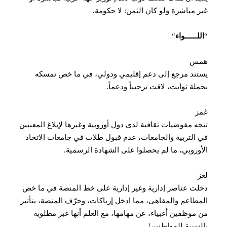
غير مباشرة ولو كان الثمن: لا حكومة.‏
“
اللــــــواء
“
همس
يستند مرجع إلى دعم إقليمي ودولي، في ما خص تمسكه
بجملة ثوابت، لاقت ترحيباً ودعماً.
غمز
تتجه مفوضيات ثقافية لدى دول أوروبية وغيرها لإبلاغ المعنيين
في التربية والجامعات، عدم قبول طلاب في جامعات الاتحاد
الأوروبي، ما لم يحصلوا على الشهادة الرسمية.
لغز
دخلت عناصر إدارية وغير إدارية على خط المنصة في ما خص
المطاعم والمقاهي، مما ادخل إرباكات، وحرّف المنصة، بتأثير
من موظفين أغبياء، عن مهامها، مع العلم أنها غير مطلوبة
بالنسبة للمواطنين!