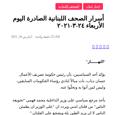
اخبار لبنان
الصحف اللبنانية
أسرار الصحف اللبنانية الصادرة اليوم
الأربعاء ٢٤-٣-٢٠٢١
458
دقيقة واحدة
مارس 24, 2021
‫X
واتساب
لينكدإن
فيسبوك
تيلقرام
“
النهـــــــار
“
يؤكد أحد السياسيين، بأن رئيس حكومة تصريف الأعمال
حسان دياب، بات ميالاً لنادي رؤساء الحكومات ‏السابقين،
وليس لمن أتوا به وتخلّوا عنه‎.‎
يأخذ مرجع سياسي على وزير الداخلية محمد فهمي “تخويفه
الناس” من فلتان امني ويردد ان “على الوزير ان ‏يطمئن
الناس لا ان يزيد الطين بلة ويشجع على الفلتان‎”.‎