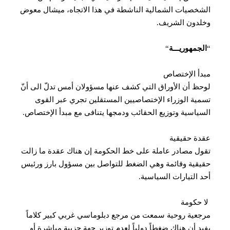
الشخصيات الشمالية الناشطة في هذا الاتجاه، ميشال معوض
وخلدون الشريف.
“
الجمهوريـــة
“
مبدأ الإختصاص
لوحظ أن الأوراق التي كشف عنها مسؤولان أمس تدلّ الى أنّ
تسمية الوزراء ‏الإختصاصيين المستقلين تجري عبر القوى
السياسية وتوزيع الحقائب ودمجها يتنافى مع ‏مبدأ الإختصاص.‏
‏عقدة حقيقية
تقول مصادر عاملة على خط الحكومة إن هناك عقدة ما زالت
حقيقية وقائمة وهي ‏الضغط للتواصل بين مسؤول بارز ورئيس
أحد التيارات السياسية.‏
‏ لا حكومة
مرجعية روحية سمعت من مرجع دبلوماسي غربي كبير كلاماً
يفيد أن هناك ضغطاً ‏دولياً لعدم توزير جهة حزبية مباشرة أو