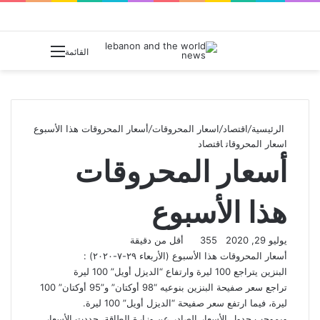
بحث عن
القائمة
الرئيسية
/
اقتصاد
/
اسعار المحروقات
/
أسعار المحروقات هذا الأسبوع
اسعار المحروقات
اقتصاد
أسعار المحروقات
هذا الأسبوع
يوليو 29, 2020
355
أقل من دقيقة
ل
ت
ف
و
أسعار المحروقات هذا الأسبوع (الأربعاء ٢٩-٧-٢٠٢٠) :
ي
ي
ا
ي
X
البنزين يتراجع 100 ليرة وارتفاع “الديزل أويل” 100 ليرة
ن
ت
ل
س
تراجع سعر صفيحة البنزين بنوعيه “98 أوكتان” و”95 أوكتان” 100
ب
ك
ق
س
ليرة، فيما ارتفع سعر صفيحة “ال​ديزل​ أويل” 100 ليرة.
ا
و
د
ر
وبموجب جدول الأسعار الصادر عن وزارة ​الطاقة​، حددت الأسعار