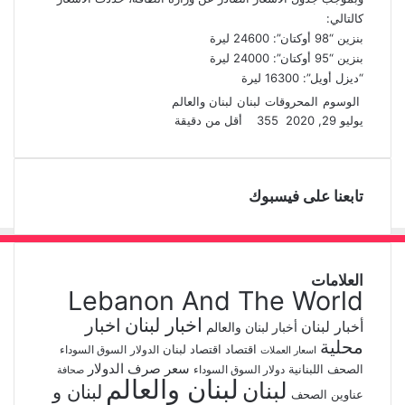
إ
ا
ك
ب
كالتالي:
م
ن
بنزين “98 أوكتان”: 24600 ليرة
بنزين “95 أوكتان”: 24000 ليرة
“ديزل أويل”: 16300 ليرة
الوسوم
المحروقات
لبنان
لبنان والعالم
يوليو 29, 2020
355
أقل من دقيقة
ل
ت
ف
و
ي
ي
ا
ي
X
ن
ت
ل
س
تابعنا على فيسبوك
ب
ك
ق
س
ا
و
د
ر
إ
ا
ك
ب
م
ن
العلامات
Lebanon And The World
اخبار لبنان
اخبار
أخبار لبنان
أخبار لبنان والعالم
محلية
اقتصاد
اقتصاد لبنان
الدولار
السوق السوداء
اسعار العملات
سعر صرف الدولار
الصحف اللبنانية
دولار السوق السوداء
صحافة
لبنان والعالم
لبنان
لبنان و
عناوين الصحف