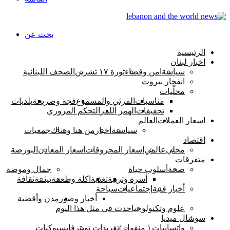
بحث عن
الرئيسية
اخبار لبنان
سياسة
امن وقضاء
ثورة ١٧ تشرين
الصحف اللبنانية
انفجار بيروت
محلّيات
مناسبات
المرئي والمسموع
فجة وصريحة
بلديات
تحقيقات
الهمز اللمز
التحكم المروري
اسعار العملات
العالم
سياسىة
أخبار
من هنا وهناك
جمعيات
اقتصاد
محلي
عالمي
اسعار المحروقات
اسعار المعادن
البورصة
متفرقات
صحة
أسلوب حياة
جمال وموضة
أسرة وتربية
تغذية
اكلة وطعمة
بيئــة
ثقافة
أخبار فنية
إجتماعيات
سياحة
أخبار وصور
مدن وأقضية
علوم وتكنولوجيا
حدث في مثل هذا اليوم
سوشال ميديا
واتسابيات ( منقول )
تغريدات تويتر
فايسبوكيات