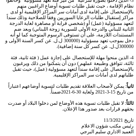
3- الذين دخلوا بصورة شرعية “من غير فئة تعهّد مسؤولية” وخالفوا
نظام الإقامة ، حيث تقبل طلبات تسوية أوضاع الراغبين منهم
بالإستحصال على إقامة لدى أمانات سر المراكز الإقليمية أو لدى
مراكز إستقبال طلبات الرعايا السوريين وفقاً للصلاحية وذلك سنداً
لتعهد مسؤولية (عمل) أو (شخصي قرابة أو مصاهرة لغاية الدرجة
الثانية للبناني والدرجة الأولى للسورية زوجة اللبناني) وبعد ضم
المستندات اللازمة، على أن تستوفى الرسوم المتوجبة كما لو أنه
دخل بموجب تعهد مسؤولية (300000 ل.ل. عن كسر السنة الأولى و
300000ل.ل. عن كسر كل سنة إضافية).
4- الذين منحوا مهلة للإستحصال على إجازة عمل ( فئة ثانية، فئة
ثالثة، تتوافق وطبيعة عملهم ) دون أن يتمكنوا من ذلك ويرغبون
بالإستحصال على إقامة سنداً لتعهد مسؤولية (عمل)، حيث تقبل
طلباتهم لدى أمانات سر المراكز الإقليمية.
ثانياً
: يمكن لأصحاب العلاقة تقديم طلبات لتسوية أوضاعهم اعتباراً
من تاريخ 15-3-2021 ولغاية 30-6-2021ضمناً.
ثالثاً
: لا تقبل طلبات تسوية هذه الأوضاع لمن دخلوا البلاد أو صدرت
بحقهم قرارات بعد صدور هذا الإعلان.
تاريخ 11/3/2021
رئيس مكتب شؤون الاعلام
العميد الاداري سليم البرجي