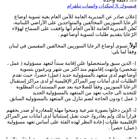
فيسبوك
‫X
لينكدإن
واتساب
تيلقرام
إعلان صادر عن المديرية العامة للأمن العام بغية تسوية اوضاع
الرعايا السوريين المخالفين والمتواجدين على الأراضي اللبنانية،
تُعلن المديرية العامة للأمن العام أنها وافقت على السماح لهؤلاء
الرّعايا بتقديم طلبات لتسوية أوضاعهم .
أولاً
: تسوى أوضاع الرعايا السوريين المخالفين المقيمين في لبنان
وفقاً لما يلي:
1- الذين سبق واستحصلوا على إقامة سنداً لتعهد مسؤولية ( عمل ،
شخصي) وإنتهت إقامتهم منذ أكثر من شهر ويرغبون بتسوية
أوضاعهم لدى متعهد بالمسؤولية جديد (عمل) حصراً، حيث تقدم
الطلبات لدى أمانات سر المراكز الإقليمية أو لدى مراكز إستقبال
الرعايا السوريين وفقاً للصلاحية بعد ضم المستندات المطلوبة
للتجديد الى جانب تعهد من المتعهد بالمسؤولية الجديد
( عمل ) ودون الحاجة لضم تنازل من المتعهد بالمسؤولية السابق.
2- الذين دخلوا بصورة شرعية ومنحوا مهلة للمغادرة أو صدر بحقهم
قراراً بذلك ولم يغادروا، حيث تقبل إستثنائياً لدى أمانات سر المراكز
الإقليمية طلبات إعادة النظر لهذه الفئة على أساس تعهد مسؤولية
(عمل) حصراً .