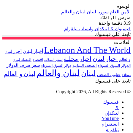
الوسوم
الأمن العام
سوريا
لبنان
لبنان والعالم
مارس 11, 2021
319
دقيقة واحدة
فيسبوك
‫X
لينكدإن
واتساب
تيلقرام
تابعنا على فيسبوك
العلامات
Lebanon And The World
أخبار لبنان
أخبار لبنان
اخبار لبنان
اخبار محلية
والعالم
اقتصاد
اقتصاد لبنان
اسعار العملات
سعر صرف الدولار
الصحف اللبنانية
الدولار
السوق السوداء
دولار السوق السوداء
لبنان والعالم
لبنان
لبنان و العالم
عناوين الصحف
صحافة
تابعنا على فيسبوك
© Copyright 2026, All Rights Reserved
فيسبوك
‫X
لينكدإن
‫YouTube
انستقرام
تيلقرام