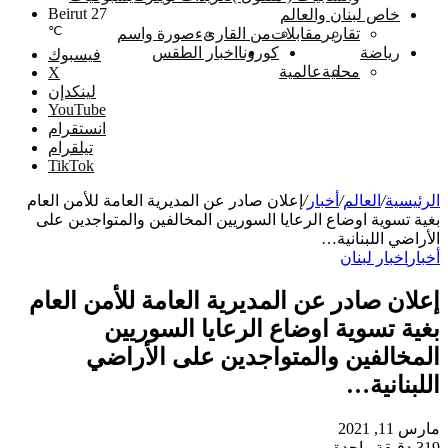
Beirut
27
خاص لبنان والعالم
℃
تقارير
مقابلات
من القارىء
صورة واسم
رياضة
كورونا
اخبار الطقس
فيسبوك
محلية
عالمية
‫X
لينكدإن
‫YouTube
انستقرام
تيلقرام
‫TikTok
الرئيسية
/
العالم
/
أخبار
/
إعلان صادر عن المديرية العامة للأمن العام
بغية تسوية اوضاع الرعايا السوريين المخالفين والمتواجدين على
الأراضي اللبنانية…
أخبار
اخبار لبنان
إعلان صادر عن المديرية العامة للأمن العام
بغية تسوية اوضاع الرعايا السوريين
المخالفين والمتواجدين على الأراضي
اللبنانية…
مارس 11, 2021
319
دقيقة واحدة