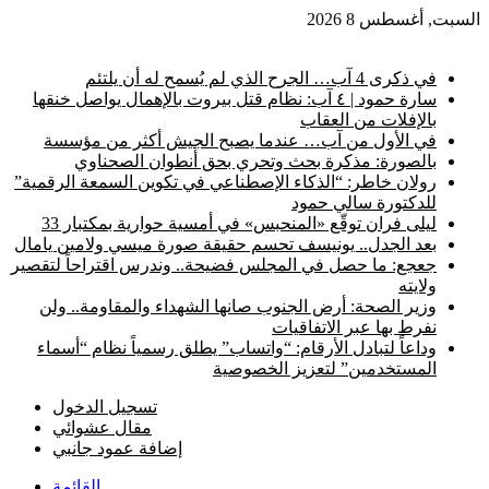
السبت, أغسطس 8 2026
أخبار عاجلة
في ذكرى 4 آب… الجرح الذي لم يُسمح له أن يلتئم
سارة حمود | ٤ آب: نظام قتل بيروت بالإهمال يواصل خنقها
بالإفلات من العقاب
في الأول من آب… عندما يصبح الجيش أكثر من مؤسسة
بالصورة: مذكرة بحث وتحري بحق أنطوان الصحناوي
رولان خاطر: “الذكاء الإصطناعي في تكوين السمعة الرقمية”
للدكتورة سالي حمود
ليلى فران توقّع «المنحبس» في أمسية حوارية بمكتبار 33
بعد الجدل.. يونيسف تحسم حقيقة صورة ميسي ولامين يامال
جعجع: ما حصل في المجلس فضيحة.. وندرس اقتراحاً لتقصير
ولايته
وزير الصحة: أرض الجنوب صانها الشهداء والمقاومة.. ولن
نفرط بها عبر الاتفاقيات
وداعاً لتبادل الأرقام: “واتساب” يطلق رسمياً نظام “أسماء
المستخدمين” لتعزيز الخصوصية
تسجيل الدخول
مقال عشوائي
إضافة عمود جانبي
القائمة