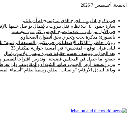
الجمعة, أغسطس 7 2026
أخبار عاجلة
في ذكرى 4 آب… الجرح الذي لم يُسمح له أن يلتئم
سارة حمود | ٤ آب: نظام قتل بيروت بالإهمال يواصل خنقها بالإفلات من العقاب
في الأول من آب… عندما يصبح الجيش أكثر من مؤسسة
بالصورة: مذكرة بحث وتحري بحق أنطوان الصحناوي
رولان خاطر: “الذكاء الإصطناعي في تكوين السمعة الرقمية” ل
ليلى فران توقّع «المنحبس» في أمسية حوارية بمكتبار 33
بعد الجدل.. يونيسف تحسم حقيقة صورة ميسي ولامين يامال
جعجع: ما حصل في المجلس فضيحة.. وندرس اقتراحاً لتقصير ولا
وزير الصحة: أرض الجنوب صانها الشهداء والمقاومة.. ولن نفرط ب
وداعاً لتبادل الأرقام: “واتساب” يطلق رسمياً نظام “أسماء ال