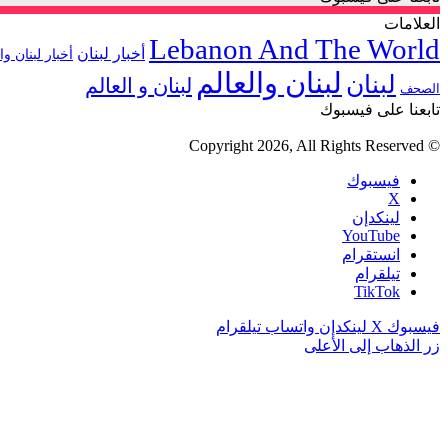
العلامات
Lebanon And The World
أخبار لبنان
أخبار لبنان وا
لبنان والعالم
لبنان
لبنان و العالم
الصحف
تابعنا على فيسبوك
© Copyright 2026, All Rights Reserved
فيسبوك
‫X
لينكدإن
‫YouTube
انستقرام
تيلقرام
‫TikTok
فيسبوك
‫X
لينكدإن
واتساب
تيلقرام
زر الذهاب إلى الأعلى