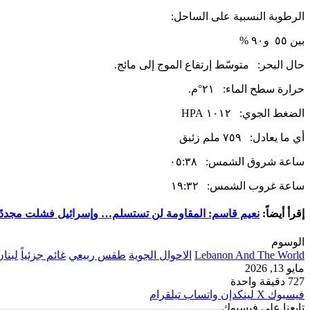
الرطوبة النسبية على الساحل:
بين ٥٥ و٩٠ %
حال البحر: متوسّط إرتفاع الموج إلى مائج.
حرارة سطح الماء: ٢١°م.
الضغط الجوي: ١٠١٢ HPA
أي ما يعادل: ٧٥٩ ملم زئبق
ساعة شروق الشمس: ٠٥:٣٨
ساعة غروب الشمس: ١٩:٣٢
إقرأ أيضاً:
نعيم قاسم: المقاومة لن تستسلم… وإسرائيل فشلت مجددًا
الوسوم
Lebanon And The World
الاحوال الجوية
طقس ربيعي
غائم جزئياً
لبنان
مايو 13, 2026
727
دقيقة واحدة
فيسبوك
‫X
لينكدإن
واتساب
تيلقرام
تابعنا على فيسبوك