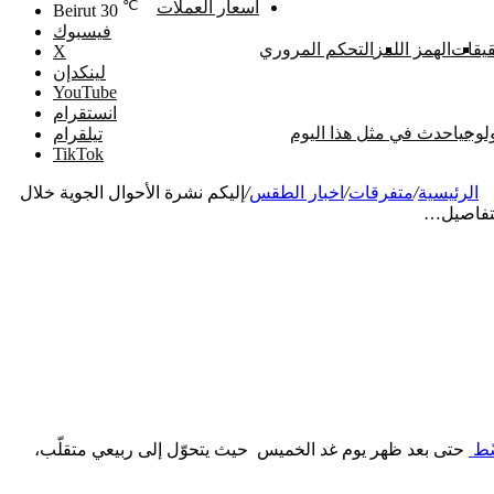
℃
اسعار العملات
Beirut
30
فيسبوك
يقات
الهمز اللمز
التحكم المروري
‫X
لينكدإن
‫YouTube
انستقرام
لوجيا
حدث في مثل هذا اليوم
تيلقرام
‫TikTok
س
الرئيسية
/
متفرقات
/
اخبار الطقس
/
إليكم نشرة الأحوال الجوية خلال
التفاصيل…
ّط
حتى بعد ظهر يوم غد الخميس حيث يتحوّل إلى ربيعي متقلّب،