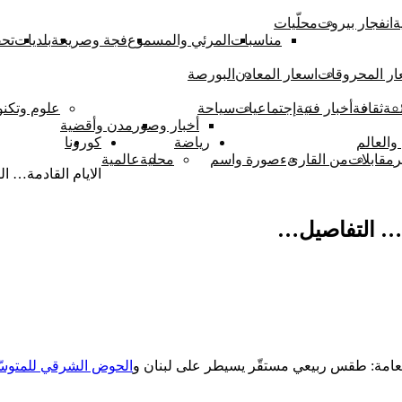
ة
انفجار بيروت
محلّيات
مناسبات
المرئي والمسموع
فجة وصريحة
بلديات
تحق
ار المحروقات
اسعار المعادن
البورصة
ــة
ثقافة
أخبار فنية
إجتماعيات
سياحة
علوم وتكنو
أخبار وصور
مدن وأقضية
والعالم
رياضة
كورونا
اخبار الطق
ر
مقابلات
من القارىء
صورة واسم
محلية
عالمية
الايام القادمة… 
مة… التفاصيل…
لعامة: طقس ربيعي مستقّر يسيطر على لبنان و
الحوض الشرقي للمتوس