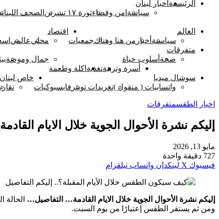
الرئيسية
اخبار لبنان
سياسة
امن وقضاء
ثورة ١٧ تشرين
الصحف اللبناني
العالم
اقتصاد
سياسىة
أخبار
من هنا وهناك
جمعيات
محلي
عالمي
اسع
متفرقات
صحة
أسلوب حياة
جمال وموضة
بيئ
أسرة وتربية
تغذية
اكلة وطعمة
سوشال ميديا
خاص لبنان 
واتسابيات ( منقول )
تغريدات تويتر
فايسبوكيات
تقاري
اخبار الطقس
متفرقات
إليكم نشرة الأحوال الجوية خلال الايام القاد
مايو 13, 2026
727
دقيقة واحدة
فيسبوك
‫X
لينكدإن
واتساب
تيلقرام
إليكم نشرة الأحوال الجوية خلال الايام القادمة… التفاصيل…
الحالة ا
ومن ثم يستقر الطقس إعتبارًا من يوم السبت.