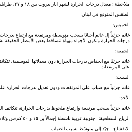
ملاحظة : معدل درجات الحرارة لشهر ايار بيروت بين ١٨ و ٢٧، طرابلس بين ١٥و ٢٥، وزحلة بين ١٣ و ٢٧ درجة.
الطقس المتوقع في لبنان:
الخميس:
درجات الحرارة وتكون الأجواء مهيأة لتساقط بعض الأمطار الخفيفة ب
الجمعة:
غائم جزئيًا مع انخفاض بدرجات الحرارة دون معدلاتها الموسمية، تتكاث
على المرتفعات.
السبت:
غائم جزئياً مع ضباب على المرتفعات ودون تعديل بدرجات الحرارة ع
الأحد:
غائم جزئياً بسحب مرتفعة وارتفاع ملحوظ بدرجات الحرارة، تتكاثف ال
الرياح السطحية: جنوبية غربية ناشطة إجمالاً ين ١٥ و ٥٠ كم/س وتلامس ال ٨٠ كم/س شمال البلاد.
الانقشاع: جيّد إلى متوسّط بسبب الضباب.