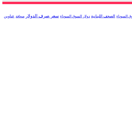
سعر صرف الدولار
الصحف اللبنانية
عناوين
ق السوداء
دولار السوق السوداء
صحافة