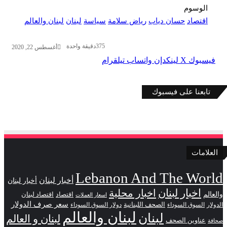
الوسوم
اقتصاد
حسان دياب
رياض سلامة
سياسة
لبنان
لبنان والعالم
375
دقيقة واحدة
أغسطس 22, 2020
فيسبوك
‫X
لينكدإن
واتساب
تيلقرام
تابعنا على فيسبوك
العلامات
Lebanon And The World
أخبار لبنان
أخبار لبنان
اخبار لبنان
اخبار محلية
والعالم
اقتصاد
اقتصاد لبنان
اسعار العملات
سعر صرف الدولار
الصحف اللبنانية
الدولار
السوق السوداء
دولار السوق السوداء
لبنان والعالم
لبنان
لبنان و العالم
عناوين الصحف
صحافة