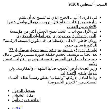
السبت, أغسطس 8 2026
أخبار عاجلة
في ذكرى 4 آب… الجرح الذي لم يُسمح له أن يلتئم
سارة حمود | ٤ آب: نظام قتل بيروت بالإهمال يواصل خنقها
بالإفلات من العقاب
في الأول من آب… عندما يصبح الجيش أكثر من مؤسسة
بالصورة: مذكرة بحث وتحري بحق أنطوان الصحناوي
رولان خاطر: “الذكاء الإصطناعي في تكوين السمعة الرقمية”
للدكتورة سالي حمود
ليلى فران توقّع «المنحبس» في أمسية حوارية بمكتبار 33
بعد الجدل.. يونيسف تحسم حقيقة صورة ميسي ولامين يامال
جعجع: ما حصل في المجلس فضيحة.. وندرس اقتراحاً لتقصير
ولايته
وزير الصحة: أرض الجنوب صانها الشهداء والمقاومة.. ولن
نفرط بها عبر الاتفاقيات
وداعاً لتبادل الأرقام: “واتساب” يطلق رسمياً نظام “أسماء
المستخدمين” لتعزيز الخصوصية
تسجيل الدخول
مقال عشوائي
إضافة عمود جانبي
القائمة