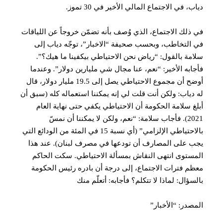
دياب، في الاجتماع المالي الأخير في 30 تموز.
في ذلك الاجتماع، الذي وُصف بأنه تضمّن خروجاً عن اللياقات
في التخاطب، وبحسب صحيفة “الاخبار”، توجّه دياب إلى
سلامة بالقول: “رياض نحن الاحتياطي بيكفينا ما هيك؟”.
فأجابه الأخير: “نعم، عنا مجال شي مليارين دولار”. وعندما
أوضح أن مجموع الاحتياطي يصل إلى 19.5 مليار دولار، قال
له دياب: ولكن أنت قلت لي إنه يمكننا استعماله كله (سبق أن
أبلغ سلامة الحكومة أن الاحتياطي يكفي حتى نهاية العام
2021). فأجاب سلامة: “نعم، ولكن لا يمكننا أن نمسّ
بالاحتياطي الإلزامي” (أي نسبة 15 في المئة من الودائع التي
يجب على المصارف أن تودعها في مصرف لبنان). عند هذا
المستوى انتهى النقاش بمسألة الاحتياطي. سكت الحاكم
معظم فترات الاجتماع، إلى درجة أن بادره رئيس الحكومة
بالسؤال: لماذا لا تتكلم؟ فأجابه: أتعلّم منك
المصدر: “الأخبار”