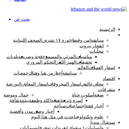
بحث عن
الرئيسية
اخبار لبنان
سياسة
امن وقضاء
ثورة ١٧ تشرين
الصحف اللبنانية
انفجار بيروت
محلّيات
مناسبات
المرئي والمسموع
فجة وصريحة
بلديات
تحقيقات
الهمز اللمز
التحكم المروري
اسعار العملات
العالم
سياسىة
أخبار
من هنا وهناك
جمعيات
اقتصاد
محلي
عالمي
اسعار المحروقات
اسعار المعادن
البورصة
متفرقات
صحة
أسلوب حياة
جمال وموضة
أسرة وتربية
تغذية
اكلة وطعمة
بيئــة
ثقافة
أخبار فنية
إجتماعيات
سياحة
أخبار وصور
مدن وأقضية
علوم وتكنولوجيا
حدث في مثل هذا اليوم
سوشال ميديا
واتسابيات ( منقول )
تغريدات تويتر
فايسبوكيات