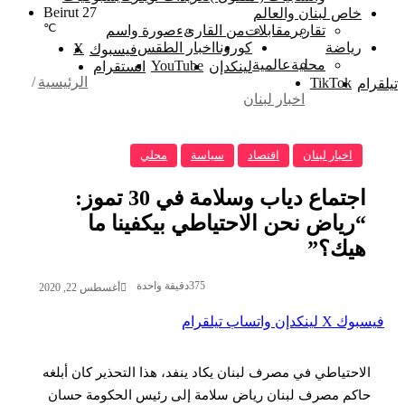
Beirut
27
خاص لبنان والعالم
℃
تقارير
مقابلات
من القارىء
صورة واسم
رياضة
كورونا
اخبار الطقس
‫X
فيسبوك
محلية
عالمية
‫YouTube
لينكدإن
انستقرام
الرئيسية
/
‫TikTok
تيلقرام
اخبار لبنان
اخبار لبنان
اقتصاد
سياسة
محلي
اجتماع دياب وسلامة في 30 تموز:
“رياض نحن الاحتياطي بيكفينا ما
هيك؟”
375
دقيقة واحدة
أغسطس 22, 2020
فيسبوك
‫X
لينكدإن
واتساب
تيلقرام
الاحتياطي في مصرف لبنان يكاد ينفد، هذا التحذير كان أبلغه
حاكم مصرف لبنان رياض سلامة إلى رئيس الحكومة حسان