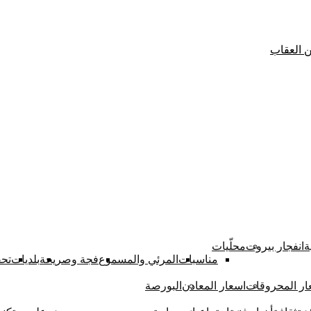
ة
انفجار بيروت
محلّيات
مناسبات
المرئي والمسموع
فجة وصريحة
بلديات
تحق
ار المحروقات
اسعار المعادن
البورصة