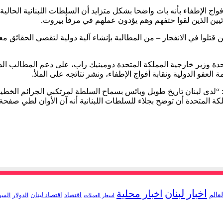
 أفواج الإطفاء بأنه بات واضحا بشكل متزايد أن السلطات اللبنانية الحال
يين الذين لقوا حتفهم وهم يؤدون عملهم في مرفأ بيروت.
ين قتلوا في الانفجار – من المطالبة بإنشاء آلية دولية لتقصي الحقائ
تحدة وزير خارجية المملكة المتحدة دومينيك راب، على دعم المطالب ال
عفو الدولية ونقابة أفواج الإطفاء، ونشر نتائجه على الملأ.
 “لدى لبنان تاريخ طويل وبائس بسماح السلطة لمرتكبي الجرائم الخطير
ة المتحدة أن توضح بجلاء للسلطات اللبنانية أنه آن الأوان لطي صفحة ا
اخبار لبنان
اخبار محلية
لعالم
اقتصاد
اقتصاد لبنان
الدولار
السو
اسعار العملات