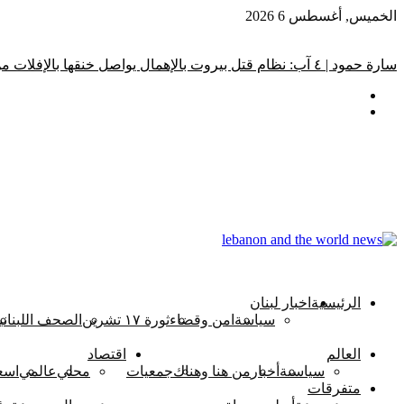
الخميس, أغسطس 6 2026
أخبار عاجلة
سارة حمود | ٤ آب: نظام قتل بيروت بالإهمال يواصل خنقها بالإفلات من العقاب
الرئيسية
اخبار لبنان
سياسة
امن وقضاء
ثورة ١٧ تشرين
الصحف اللبناني
العالم
اقتصاد
سياسىة
أخبار
من هنا وهناك
جمعيات
محلي
عالمي
اسع
متفرقات