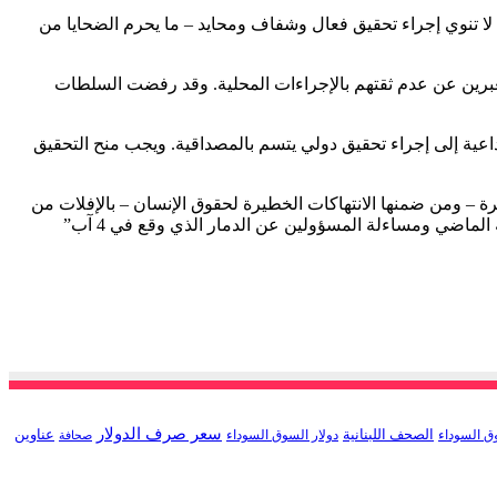
ية لا تنوي إجراء تحقيق فعال وشفاف ومحايد – ما يحرم الضحايا من
ق معبرين عن عدم ثقتهم بالإجراءات المحلية. وقد رفضت السلطات
داعية إلى إجراء تحقيق دولي يتسم بالمصداقية. ويجب منح التحقيق
ة – ومن ضمنها الانتهاكات الخطيرة لحقوق الإنسان – بالإفلات من
لماضي ومساءلة المسؤولين عن الدمار الذي وقع في 4 آب”
سعر صرف الدولار
الصحف اللبنانية
عناوين
ق السوداء
دولار السوق السوداء
صحافة