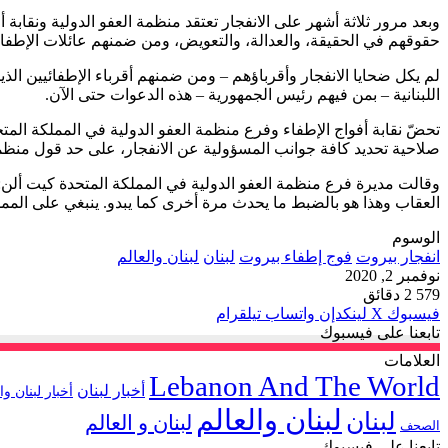
وبعد مرور ثلاثة أشهر على الانفجار تعتقد منظمة العفو الدولية ونقابة
حقوقهم في الحقيقة، والعدالة، والتعويض، ومن ضمنهم عائلات الإطفائ
لم يكل ضحايا الانفجار وأقرباؤهم – ومن ضمنهم أقرباء الإطفائيين الذ
اللبنانية – بمن فيهم رئيس الجمهورية – هذه الدعوات حتى الآن.
تحضّ نقابة أفواج الإطفاء وفرع منظمة العفو الدولية في المملكة الم
صلاحية تحديد كافة جوانب المسؤولية عن الانفجار، على حد قول منظمة ال
وقالت مديرة فرع منظمة العفو الدولية في المملكة المتحدة كيت ألن:
العقاب وهذا هو بالضبط ما يحدث مرة أخرى كما يبدو. ينبغي على المملك
الوسوم
انفجار بيروت
فوج إطفاء بيروت
لبنان
لبنان والعالم
نوفمبر 2, 2020
579
2 دقائق
فيسبوك
‫X
لينكدإن
واتساب
تيلقرام
تابعنا على فيسبوك
العلامات
Lebanon And The World
أخبار لبنان
أخبار لبنان وا
لبنان والعالم
لبنان
لبنان و العالم
الصحف
تابعنا على فيسبوك