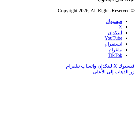
© Copyright 2026, All Rights Reserved
فيسبوك
‫X
لينكدإن
‫YouTube
انستقرام
تيلقرام
‫TikTok
فيسبوك
‫X
لينكدإن
واتساب
تيلقرام
زر الذهاب إلى الأعلى