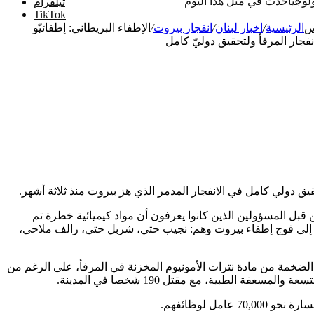
لوجيا
حدث في مثل هذا اليوم
تيلقرام
‫TikTok
س
الرئيسية
/
اخبار لبنان
/
انفجار بيروت
/
الإطفاء البريطاني: إطفائيّو
نفجار المرفأ ولتحقيق دوليّ كامل
ق دولي كامل في الانفجار المدمر الذي هز بيروت منذ ثلاثة أشهر.
نذ 11 عاما : “إن فريق الاطفاء اللبناني خذل بشدة من قبل المسؤولين الذين كانوا يعرفون أن مواد كيميائية خطرة تم
دى الانفجار الهائل الذي حصل في 4 آب بحياة عشرة إطفائيين منتسبين إلى فوج إطفاء بيروت وهم: نجيب حتي، شربل حتي، رالف ملاحي،
ي مرفأ بيروت في الساعة 5,55، ولم يتم إعلامهم بوجود الكميات الضخمة من مادة نترات الأمونيوم المخزنة في المرفأ، على الرغم من