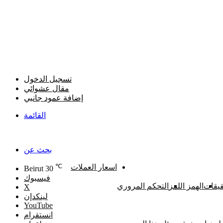
تسجيل الدخول
مقال عشوائي
إضافة عمود جانبي
القائمة
بحث عن
℃
اسعار العملات
Beirut
30
فيسبوك
يقات
الهمز اللمز
التحكم المروري
‫X
لينكدإن
‫YouTube
انستقرام