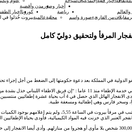
ــة
ثقافة
أخبار فنية
إجتماعيات
سياحة
علوم وتكنو
أخبار وصور
مدن وأقضية
والعالم
رياضة
كورونا
اخبار الطق
ر
مقابلات
من القارىء
صورة واسم
محلية
عالمية
بيروت خُذلوا في ا
نفجار المرفأ ولتحقيق دوليّ كامل
و الدولية في المملكة بعد دعوة حكومتها إلى الضغط من أجل إجراء تحقي
تقول عاملة الإطفاء البريطانية هولي فيرغسون، 36 عاما، التي تعمل في خدمة الإطفاء م
تخزينها في المرفأ لكنهم تقاعسوا عن التصريح بهذه المعلومات. لقد أو
ا، وسحر فارس وهي إطفائية ومسعفة طبية.
وقد استدعت الشرطة عمال الطوارئ العشرة لمواجهة حريق خطير شب ف