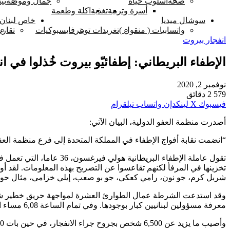
صحة
أسلوب حياة
جمال وموضة
بيئ
أسرة وتربية
تغذية
اكلة وطعمة
سوشال ميديا
خاص لبنان 
واتسابيات ( منقول )
تغريدات تويتر
فايسبوكيات
تقاري
انفجار بيروت
الإطفاء البريطاني: إطفائيّو بيروت خُذلوا في ا
نوفمبر 2, 2020
579
2 دقائق
فيسبوك
‫X
لينكدإن
واتساب
تيلقرام
أصدرت منظمة العفو الدولية، البيان الآتي:
“انضمت نقابة أفواج الإطفاء في المملكة المتحدة إلى فرع منظمة العف
شربل كرم، جو نون، رامي كعكي، جو بو صعب، إيلي خزامي، مثال حو
معرفة مسؤولين لبنانيين كبار بوجودها. وفي تمام الساعة 6,08 مساء انفجر العنبر الذي خزنت فيه المواد الكيميائية، فأودى بحياة الإطفائيين التسعة والمسعفة الطبية، مع مقتل 190 شخصا في المدينة.
وأصيب ما يزيد عن 6,500 شخص بجروح جراء الانفجار، في حين بات 300,000 شخص بلا مأوى أو هجروا من منازلهم. وأدى أيضا الانفجار إلى خسارة نحو 70,000 عامل لوظائفهم.