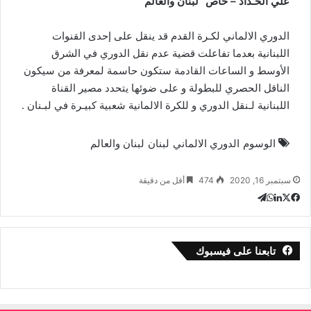
ي
ي
ا
ي
X
علي الحـداد – خاص “لبنان والعالم”
ن
ت
ل
س
ب
ك
ق
س
الدوري الالماني لكـرة القدم قد ينقل على إحدى القنوات
ا
و
د
ر
اللبنانية بعدما تفاعلت قضية عدم نقل الدوري في الشرق
إ
ا
ك
ب
الأوسط و الساعات القادمة ستكون حاسمة لمعرفة من سيكون
م
ن
الناقل الحصري للبطولة و على ضوئها يتحدد مصير القناة
اللبنانية لـنقل الدوري و للكرة الالمانية شعبية كبيـرة في لبـنان .
الوسوم
الدوري الالماني
لبنان
لبنان والعالم
سبتمبر 16, 2020
474
أقل من دقيقة
ل
ت
ف
و
ي
ي
ا
ي
X
ن
ت
ل
س
ب
ك
ق
س
تابعنا على فيسبوك
ا
و
د
ر
إ
ا
ك
ب
م
ن