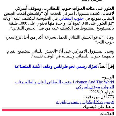
العثور على مئات العبوات جنوب الليطاني… وموقف أميركي
لافت…
كشف مسؤول أميركي للحدث أنّ “واشنطن أبلغت الجيش
اللبناني بموقع في
جنوب الليطاني
في الحلّوسية للكشف عليه” وبأنه
“تمّ العثور على 348 عبوة كل واحدة منها تحتوي على 1000 طلقة
بالمستودع المضبوط بعد الكشف عليه من قبل الجيش اللبناني”.
وقال: “ندعو الجيش اللبناني للعمل بسرعة أكبر من أجل نزع سلاح
حزب الله.”
وشدد المسؤول الاميركي على أنّ “الجيش اللبناني يستطيع القيام
بالمهمة جنوب الليطاني وشماله في الوقت نفسه”.
إقرأ أيضاً:
تحرّك رسمي نحو طرابلس وملف الأبنية المتصدّعة
الوسوم
Lebanon And The World
جنوب الليطاني
لبنان والعالم
مئات
العبوات
موقف أميركي
فبراير 9, 2026
773
أقل من دقيقة
فيسبوك
‫X
لينكدإن
واتساب
تيلقرام
تابعنا على فيسبوك
العلامات