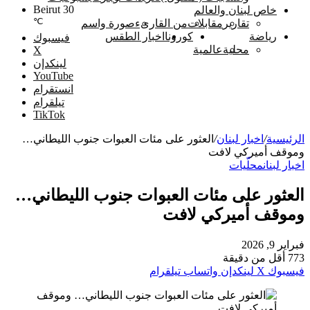
Beirut
30
خاص لبنان والعالم
℃
تقارير
مقابلات
من القارىء
صورة واسم
رياضة
كورونا
اخبار الطقس
فيسبوك
محلية
عالمية
‫X
لينكدإن
‫YouTube
انستقرام
تيلقرام
‫TikTok
الرئيسية
/
اخبار لبنان
/
العثور على مئات العبوات جنوب الليطاني…
وموقف أميركي لافت
اخبار لبنان
محلّيات
العثور على مئات العبوات جنوب الليطاني…
وموقف أميركي لافت
فبراير 9, 2026
773
أقل من دقيقة
فيسبوك
‫X
لينكدإن
واتساب
تيلقرام