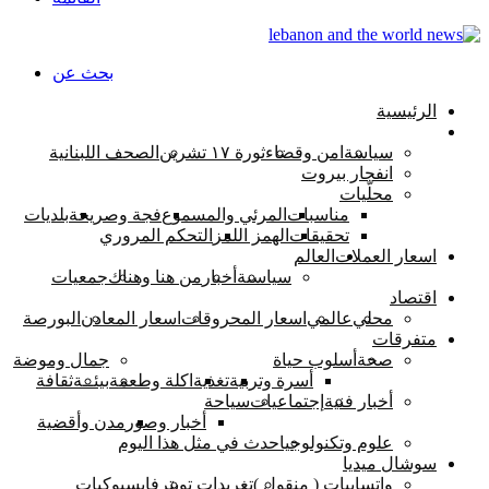
بحث عن
الرئيسية
اخبار لبنان
سياسة
امن وقضاء
ثورة ١٧ تشرين
الصحف اللبنانية
انفجار بيروت
محلّيات
مناسبات
المرئي والمسموع
فجة وصريحة
بلديات
تحقيقات
الهمز اللمز
التحكم المروري
اسعار العملات
العالم
سياسىة
أخبار
من هنا وهناك
جمعيات
اقتصاد
محلي
عالمي
اسعار المحروقات
اسعار المعادن
البورصة
متفرقات
صحة
أسلوب حياة
جمال وموضة
أسرة وتربية
تغذية
اكلة وطعمة
بيئــة
ثقافة
أخبار فنية
إجتماعيات
سياحة
أخبار وصور
مدن وأقضية
علوم وتكنولوجيا
حدث في مثل هذا اليوم
سوشال ميديا
واتسابيات ( منقول )
تغريدات تويتر
فايسبوكيات