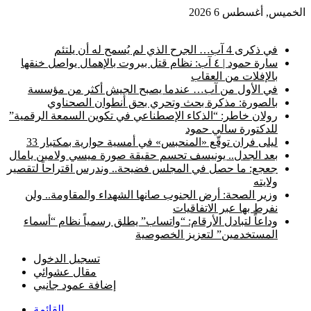
الخميس, أغسطس 6 2026
أخبار عاجلة
في ذكرى 4 آب… الجرح الذي لم يُسمح له أن يلتئم
سارة حمود | ٤ آب: نظام قتل بيروت بالإهمال يواصل خنقها
بالإفلات من العقاب
في الأول من آب… عندما يصبح الجيش أكثر من مؤسسة
بالصورة: مذكرة بحث وتحري بحق أنطوان الصحناوي
رولان خاطر: “الذكاء الإصطناعي في تكوين السمعة الرقمية”
للدكتورة سالي حمود
ليلى فران توقّع «المنحبس» في أمسية حوارية بمكتبار 33
بعد الجدل.. يونيسف تحسم حقيقة صورة ميسي ولامين يامال
جعجع: ما حصل في المجلس فضيحة.. وندرس اقتراحاً لتقصير
ولايته
وزير الصحة: أرض الجنوب صانها الشهداء والمقاومة.. ولن
نفرط بها عبر الاتفاقيات
وداعاً لتبادل الأرقام: “واتساب” يطلق رسمياً نظام “أسماء
المستخدمين” لتعزيز الخصوصية
تسجيل الدخول
مقال عشوائي
إضافة عمود جانبي
القائمة