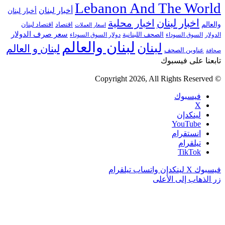
Lebanon And The World
أخبار لبنان
أخبار لبنان
اخبار لبنان
اخبار محلية
والعالم
اقتصاد
اقتصاد لبنان
اسعار العملات
سعر صرف الدولار
الصحف اللبنانية
الدولار
السوق السوداء
دولار السوق السوداء
لبنان والعالم
لبنان
لبنان و العالم
عناوين الصحف
صحافة
تابعنا على فيسبوك
© Copyright 2026, All Rights Reserved
فيسبوك
‫X
لينكدإن
‫YouTube
انستقرام
تيلقرام
‫TikTok
فيسبوك
‫X
لينكدإن
واتساب
تيلقرام
زر الذهاب إلى الأعلى