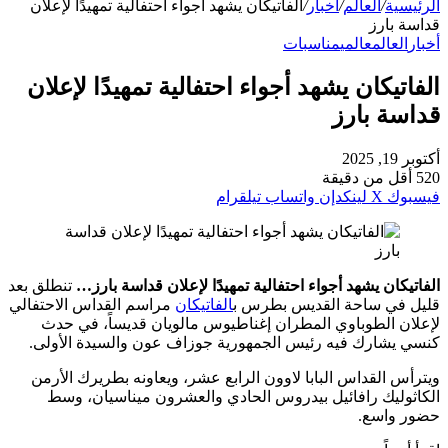
الرئيسية
/
العالم
/
أخبار
/
الفاتيكان يشهد أجواء احتفالية تمهيدًا لإعلان
قداسة بارز
أخبار
العالم
عالمي
مناسبات
الفاتيكان يشهد أجواء احتفالية تمهيدًا لإعلان
قداسة بارز
أكتوبر 19, 2025
520
أقل من دقيقة
فيسبوك
‫X
لينكدإن
واتساب
تيلقرام
الفاتيكان يشهد أجواء احتفالية تمهيدًا لإعلان قداسة بارز…
تنطلق بعد
قليل في ساحة ال​قديس​ بطرس ب
الفاتيكان
مراسم ال​قداس​ الاحتفالي
لإعلان الطوباوي المطران إغناطيوس مالويان قديساً، في حدث
كنسي يشارك فيه رئيس الجمهورية جوزاف عون والسيدة الأولى.
ويترأس القداس البابا لاوون الرابع عشر، ويعاونه بطريرك الأرمن
الكاثوليك رافائيل بيدروس الحادي والعشرون ميناسيان، وسط
حضور واسع.