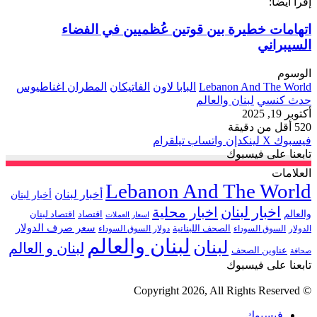
إقرأ أيضاً:
اتهامات خطيرة بين قوتين عُظميين في الفضاء
السيبراني
الوسوم
Lebanon And The World
البابا لاون
الفاتيكان
المطران اغناطيوس
حدث كنسي
لبنان والعالم
أكتوبر 19, 2025
520
أقل من دقيقة
فيسبوك
‫X
لينكدإن
واتساب
تيلقرام
تابعنا على فيسبوك
العلامات
Lebanon And The World
أخبار لبنان
أخبار لبنان
اخبار لبنان
اخبار محلية
والعالم
اقتصاد
اقتصاد لبنان
اسعار العملات
سعر صرف الدولار
الصحف اللبنانية
الدولار
السوق السوداء
دولار السوق السوداء
لبنان والعالم
لبنان
لبنان و العالم
عناوين الصحف
صحافة
تابعنا على فيسبوك
© Copyright 2026, All Rights Reserved
فيسبوك