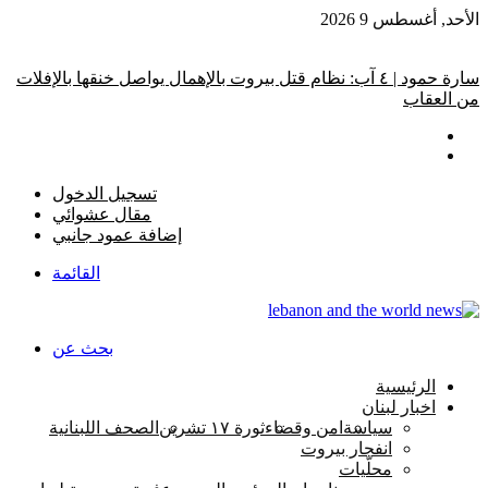
الأحد, أغسطس 9 2026
أخبار عاجلة
سارة حمود | ٤ آب: نظام قتل بيروت بالإهمال يواصل خنقها بالإفلات
من العقاب
تسجيل الدخول
مقال عشوائي
إضافة عمود جانبي
القائمة
بحث عن
الرئيسية
اخبار لبنان
سياسة
امن وقضاء
ثورة ١٧ تشرين
الصحف اللبنانية
انفجار بيروت
محلّيات