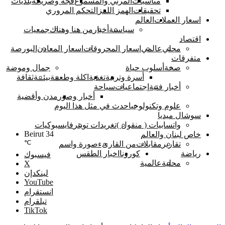
مناسبات
المرئي والمسموع
فجة وصريحة
بلديات
تحقيقات
الهمز اللمز
التحكم المروري
اسعار العملات
العالم
سياسىة
أخبار
من هنا وهناك
جمعيات
اقتصاد
محلي
عالمي
اسعار المحروقات
اسعار المعادن
البورصة
متفرقات
صحة
أسلوب حياة
جمال وموضة
أسرة وتربية
تغذية
اكلة وطعمة
بيئــة
ثقافة
أخبار فنية
إجتماعيات
سياحة
أخبار وصور
مدن وأقضية
علوم وتكنولوجيا
حدث في مثل هذا اليوم
سوشال ميديا
واتسابيات ( منقول )
تغريدات تويتر
فايسبوكيات
Beirut
34
خاص لبنان والعالم
℃
تقارير
مقابلات
من القارىء
صورة واسم
رياضة
كورونا
اخبار الطقس
فيسبوك
محلية
عالمية
‫X
لينكدإن
‫YouTube
انستقرام
تيلقرام
‫TikTok