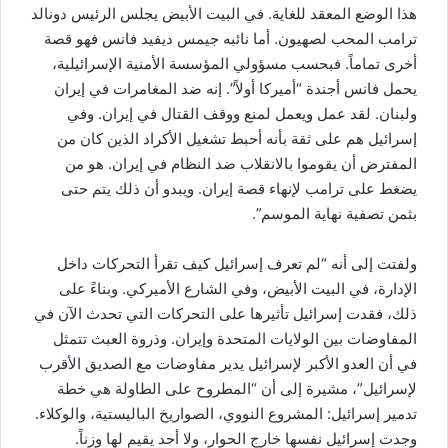
هذا الوضع المعقد للغاية. في البيت الأبيض يجلس الرئيس دونالد
ترامب المحب لصهيون. أما نائبه ​جيمس ديفيد فانس​ فهو قصة
أخرى تماماً. فبحسب مسؤولي المؤسسة الأمنية الإسرائيلية،
يحمل فانس أجندة “أميركا أولاً”. إنه ضد المغامرات في إيران
ولبنان. لقد عمل ويعمل لمنع ووقف القتال في إيران. وفي
إسرائيل هم على ثقة بأنه أحبط تشغيل الأكراد الذين كان من
المفترض أن يقوموا بالانقلاب ضد النظام في إيران. هو من
يضغط على ترامب لإنهاء قصة إيران. ويبدو أن ذلك يتم حتى
بثمن تصفية نهاية الموسم”.
ولفتت إلى أنه “لم تعرف إسرائيل كيف تقرأ التحركات داخل
الإدارة، في البيت الأبيض، وفي الشارع الأميركي. وبناءً على
ذلك، فقدت إسرائيل تأثيرها على التحركات التي تحدث الآن في
المفاوضات بين الولايات المتحدة وإيران. وذروة العبث تتمثل
في أن العدو الأكبر لإسرائيل يدير مفاوضات مع الصديق الأقرب
لإسرائيل”، مشيرة إلى أن “المطروح على الطاولة هي خطة
تدمير إسرائيل: ​المشروع النووي​، الصواريخ الباليستية، والوكلاء.
وجدت إسرائيل نفسها خارج الحوار، ولا أحد يقيم لها وزناً.