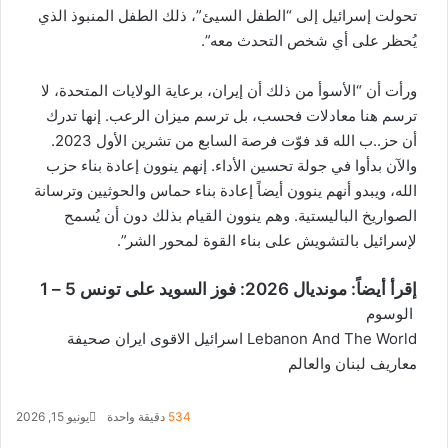
تحولت إسرائيل إلى “الطفل السيئ”، ذلك الطفل المنبوذ الذي
يُحظر على أي شخص التحدث معه”.
ورأت أن “الأسوأ من ذلك أن إيران، برعاية الولايات المتحدة، لا
ترسم هنا معادلات فحسب، بل ترسم ميزان الرعب. إنها تدرك
أن ​حز..ب الله​ قد فوّت فرصة السابع من تشرين الأول 2023.
والآن بدأوا في جولة تحسين الأداء. إنهم ينوون إعادة بناء حزب
الله، ويبدو أنهم ينوون أيضاً إعادة بناء حماس والحوثيين وترسانة
الصواريخ الباليستية. وهم ينوون القيام بذلك دون أن يُسمح
لإسرائيل بالتشويش على بناء القوة لمحور الشر”.
إقرأ أيضاً:
مونديال 2026: فوز السويد على تونس 5 – 1
الوسوم
Lebanon And The World
اسرائيل
الاقوى
ايران
صحيفة
معاريف
لبنان والعالم
534
دقيقة واحدة
يونيو 15, 2026
ف
ل
ت
و