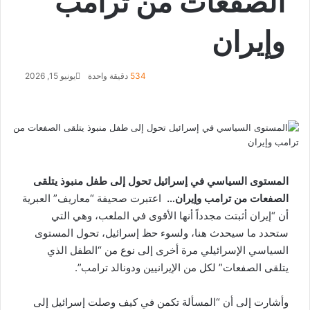
الصفعات من ترامب
وإيران
534
دقيقة واحدة
يونيو 15, 2026
ف
ل
ت
و
ي
X
ي
ا
ي
س
ن
ت
ل
ب
ك
ق
س
و
د
ا
ر
ك
إ
ا
ب
المستوى السياسي في إسرائيل تحول إلى طفل منبوذ يتلقى
ن
م
الصفعات من ترامب وإيران…
اعتبرت
صحيفة “معاريف”
العبرية
أن “​إيران​ أثبتت مجدداً أنها الأقوى في الملعب، وهي التي
ستحدد ما سيحدث هنا، ولسوء حظ ​إسرائيل​، تحول المستوى
السياسي الإسرائيلي مرة أخرى إلى نوع من “الطفل الذي
يتلقى الصفعات” لكل من الإيرانيين و​دونالد ترامب​”.
وأشارت إلى أن “المسألة تكمن في كيف وصلت إسرائيل إلى