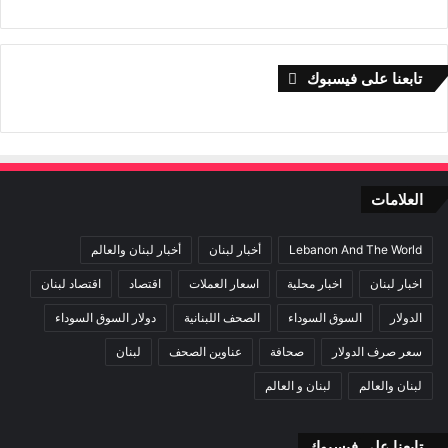
ي
X
ي
ا
ي
س
ن
ت
ل
ب
ك
ق
س
تابعنا على فيسبوك
و
د
ا
ر
ك
إ
ا
ب
ن
م
العلامات
Lebanon And The World
أخبار لبنان
أخبار لبنان والعالم
اخبار لبنان
اخبار محلية
اسعار العملات
اقتصاد
اقتصاد لبنان
الدولار
السوق السوداء
الصحف اللبنانية
دولار السوق السوداء
سعر صرف الدولار
صحافة
عناوين الصحف
لبنان
لبنان والعالم
لبنان و العالم
تابعنا على فيسبوك