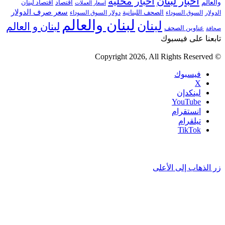
اخبار لبنان
اخبار محلية
والعالم
اقتصاد
اقتصاد لبنان
اسعار العملات
سعر صرف الدولار
الصحف اللبنانية
الدولار
السوق السوداء
دولار السوق السوداء
لبنان والعالم
لبنان
لبنان و العالم
عناوين الصحف
صحافة
تابعنا على فيسبوك
© Copyright 2026, All Rights Reserved
فيسبوك
‫X
لينكدإن
‫YouTube
انستقرام
تيلقرام
‫TikTok
زر الذهاب إلى الأعلى