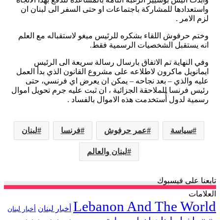
واستعدادها للمشاركة باجتماعات او حتى السفر الى لبنان ان
لزم الامر .
وختم حرفوش اللقاء بشكره للرئيس ميغو لاستقباله مع العلم
انه يستقبل الشخصيات الرسمية فقط.
وفي النهاية تم الاتفاق بارسال رسالة سريعة الى الرئيس
ايمانويل ماكرون لاطلاعه على مشروع القانون الذي بدأ العمل
عليه والذي – بعد نجاحه – يمكن ان يعرض اي فرنسي، حتى
رئيس فرنسا للملاحقة الجزائية ، ان ثبت عليه جرم تحويل اموال
رسمية لدول أُستخدمت هذه الاموال بالفساد .
سياسة
عمر حرفوش
فرنسا
لبنان
لبنان والعالم
تابعنا على فيسبوك
العلامات
Lebanon And The World
أخبار لبنان
أخبار لبنان