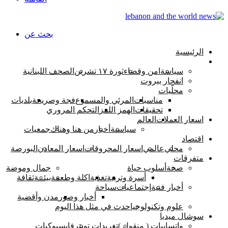
بحث عن
الرئيسية
اخبار لبنان
سياسة
امن وقضاء
ثورة ١٧ تشرين
الصحف اللبنانية
انفجار بيروت
محلّيات
مناسبات
المرئي والمسموع
فجة وصريحة
بلديات
تحقيقات
الهمز اللمز
التحكم المروري
اسعار العملات
العالم
سياسىة
أخبار
من هنا وهناك
جمعيات
اقتصاد
محلي
عالمي
اسعار المحروقات
اسعار المعادن
البورصة
متفرقات
صحة
أسلوب حياة
جمال وموضة
أسرة وتربية
تغذية
اكلة وطعمة
بيئــة
ثقافة
أخبار فنية
إجتماعيات
سياحة
أخبار وصور
مدن وأقضية
علوم وتكنولوجيا
حدث في مثل هذا اليوم
سوشال ميديا
واتسابيات ( منقول )
تغريدات تويتر
فايسبوكيات