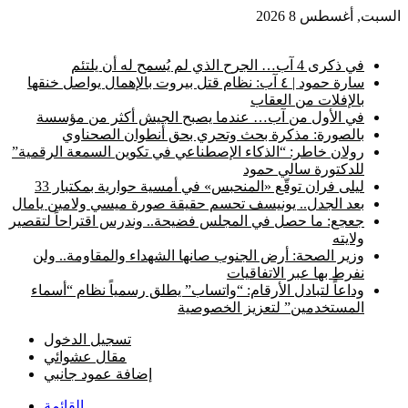
السبت, أغسطس 8 2026
أخبار عاجلة
في ذكرى 4 آب… الجرح الذي لم يُسمح له أن يلتئم
سارة حمود | ٤ آب: نظام قتل بيروت بالإهمال يواصل خنقها
بالإفلات من العقاب
في الأول من آب… عندما يصبح الجيش أكثر من مؤسسة
بالصورة: مذكرة بحث وتحري بحق أنطوان الصحناوي
رولان خاطر: “الذكاء الإصطناعي في تكوين السمعة الرقمية”
للدكتورة سالي حمود
ليلى فران توقّع «المنحبس» في أمسية حوارية بمكتبار 33
بعد الجدل.. يونيسف تحسم حقيقة صورة ميسي ولامين يامال
جعجع: ما حصل في المجلس فضيحة.. وندرس اقتراحاً لتقصير
ولايته
وزير الصحة: أرض الجنوب صانها الشهداء والمقاومة.. ولن
نفرط بها عبر الاتفاقيات
وداعاً لتبادل الأرقام: “واتساب” يطلق رسمياً نظام “أسماء
المستخدمين” لتعزيز الخصوصية
تسجيل الدخول
مقال عشوائي
إضافة عمود جانبي
القائمة