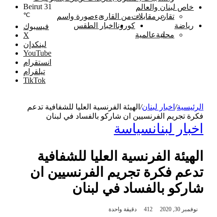
Beirut
31
خاص لبنان والعالم
℃
تقارير
مقابلات
من القارىء
صورة واسم
رياضة
كورونا
اخبار الطقس
فيسبوك
محلية
عالمية
‫X
لينكدإن
‫YouTube
انستقرام
تيلقرام
‫TikTok
الرئيسية
/
اخبار لبنان
/
الهيئة الفرنسية العليا للشفافية تدعم
فكرة تجريم الفرنسيين ان شاركو بالفساد في لبنان
اخبار لبنان
سياسة
الهيئة الفرنسية العليا للشفافية
تدعم فكرة تجريم الفرنسيين ان
شاركو بالفساد في لبنان
نوفمبر 30, 2020
412
دقيقة واحدة