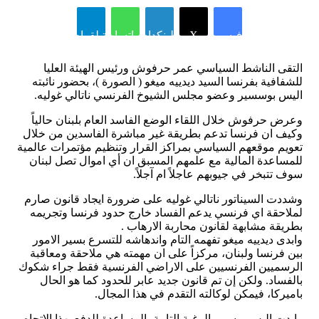
فيسبوك
X
لينكدإن
واتساب
تيلقرام
التقى الناشط السياسي عمر حرفوش ورئيس الهيئة العليا
للشفافية بفرنسا السيد ديدييه ميغو ( الصورة )، بحضور نائبته
اليس بوسسير وعضو مجلس الشيوخ الفرنسي ناتالي غوليه.
وعرض حرفوش خلال اللقاء الوضع الفاسد العام بلبنان حالياً
وكيف ان فرنسا تدعم بطريقة غير مباشرة الفاسدين من خلال
تعويم موقعهم السياسي بمراكز القرار وتنظيم مؤتمرات عالمية
للمساعدة المالية مع علمهم المسبق ان أي اموال تصل لبنان
سوف تتبخر في جيوبهم عاجلاً ام آجلاً.
وشددت السيناتور ناتالي غوليه على ضرورة ايجاد قانون صارم
لملاحقة اي فرنسي يدعم الفساد خارج حدود فرنسا وتجريمه
بطريقة مشابهة لقانون محاربة الارهاب .
وابدى ديدييه ميغو تفهمه التام واندهاشه للتسرع بسير الامور
بين فرنسا ولبنان، مركزاً على ان مهمته هي ملاحقة ومعاقبة
الرسميين الفرنسيين على الاراضي الفرنسية فقط جراء شكوك
بالفساد. ولكن إن تم قانون جديد عابر للحدود كما هو الحال
باميركا، فيمكن لوكالته التقدم في هذا المجال.
وابدت اليس بوسيير الرغبة التامة بالمساعدة للدفع بهذا الاتجاه