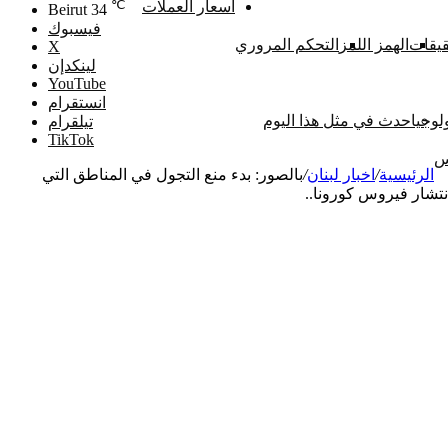
℃
اسعار العملات
Beirut
34
فيسبوك
يقات
الهمز اللمز
التحكم المروري
‫X
لينكدإن
‫YouTube
انستقرام
لوجيا
حدث في مثل هذا اليوم
تيلقرام
‫TikTok
س
الرئيسية
/
اخبار لبنان
/
بالصور: بدء منع التجول في المناطق التي
نتشار فيروس كورونا..