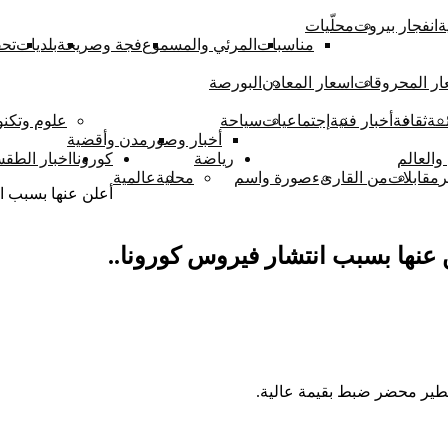
ة
انفجار بيروت
محلّيات
مناسبات
المرئي والمسموع
فجة وصريحة
بلديات
تحق
ار المحروقات
اسعار المعادن
البورصة
ــة
ثقافة
أخبار فنية
إجتماعيات
سياحة
علوم وتكنو
أخبار وصور
مدن وأقضية
والعالم
رياضة
كورونا
اخبار الطق
ر
مقابلات
من القارىء
صورة واسم
محلية
عالمية
أعلن عنها بسبب ا
 عنها بسبب انتشار فيروس كورونا..
طير محضر ضبط بقيمة عالية.