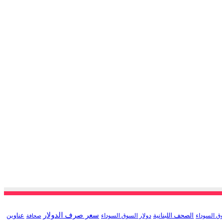
سعر صرف الدولار
الصحف اللبنانية
عناوين
ق السوداء
دولار السوق السوداء
صحافة