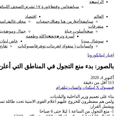
الرئيسية
اخبار لبنان
سياسة
امن وقضاء
ثورة ١٧ تشرين
الصحف اللبناني
العالم
اقتصاد
سياسىة
أخبار
من هنا وهناك
جمعيات
محلي
عالمي
اسع
متفرقات
صحة
أسلوب حياة
جمال وموضة
بيئ
أسرة وتربية
تغذية
اكلة وطعمة
سوشال ميديا
خاص لبنان 
واتسابيات ( منقول )
تغريدات تويتر
فايسبوكيات
تقاري
اخبار لبنان
كورونا
بالصور: بدء منع التجول في المناطق التي أعلن
أكتوبر 4, 2020
513
أقل من دقيقة
فيسبوك
‫X
لينكدإن
واتساب
تيلقرام
بناء على تعميم وزير الداخلية والبلديات.
ولمن هم مضطرون للخروج عليهم اعلام القوى الامنية تحت طائلة تس
ويشمل القرار:
1- منع التجول من الساعة 1 ليلا حتى 6 صباحا