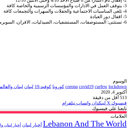
2- إقفال تامّ اعتبارا من 6 صباح الاحد 4/10 وحتى الاثنين 12/10
3- يتوقف العمل في الادارات والمؤسسات الرسمية والخاصة كافة
4- تلغى المناسبات الاجتماعية والحفلات والسهرات والتجمعات كافة
5- اقفال دور العبادة
6- تستثنى: المستوصفات، المستشفيات، الصيدليات، الافران، السوبرماركت، خدمات الدليفيري.
الوسوم
lockdown
curfew
covid19
corona
كورونا
كوفيد-19
لبنان
لبنان والعالم
أكتوبر 4, 2020
513
أقل من دقيقة
فيسبوك
‫X
لينكدإن
واتساب
تيلقرام
تابعنا على فيسبوك
العلامات
Lebanon And The World
أخبار لبنان
أخبار لبنان وا