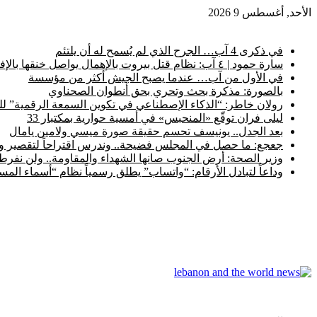
الأحد, أغسطس 9 2026
أخبار عاجلة
في ذكرى 4 آب… الجرح الذي لم يُسمح له أن يلتئم
سارة حمود | ٤ آب: نظام قتل بيروت بالإهمال يواصل خنقها بالإفلات من العقاب
في الأول من آب… عندما يصبح الجيش أكثر من مؤسسة
بالصورة: مذكرة بحث وتحري بحق أنطوان الصحناوي
رولان خاطر: “الذكاء الإصطناعي في تكوين السمعة الرقمية” ل
ليلى فران توقّع «المنحبس» في أمسية حوارية بمكتبار 33
بعد الجدل.. يونيسف تحسم حقيقة صورة ميسي ولامين يامال
جعجع: ما حصل في المجلس فضيحة.. وندرس اقتراحاً لتقصير ولا
وزير الصحة: أرض الجنوب صانها الشهداء والمقاومة.. ولن نفرط ب
وداعاً لتبادل الأرقام: “واتساب” يطلق رسمياً نظام “أسماء ال