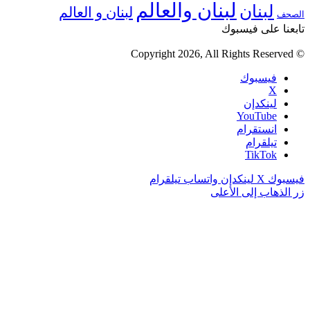
لبنان والعالم
لبنان
لبنان و العالم
الصحف
تابعنا على فيسبوك
© Copyright 2026, All Rights Reserved
فيسبوك
‫X
لينكدإن
‫YouTube
انستقرام
تيلقرام
‫TikTok
فيسبوك
‫X
لينكدإن
واتساب
تيلقرام
زر الذهاب إلى الأعلى