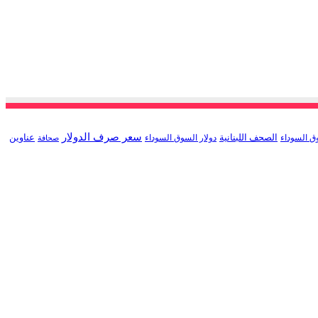
سعر صرف الدولار
الصحف اللبنانية
عناوين
ق السوداء
دولار السوق السوداء
صحافة