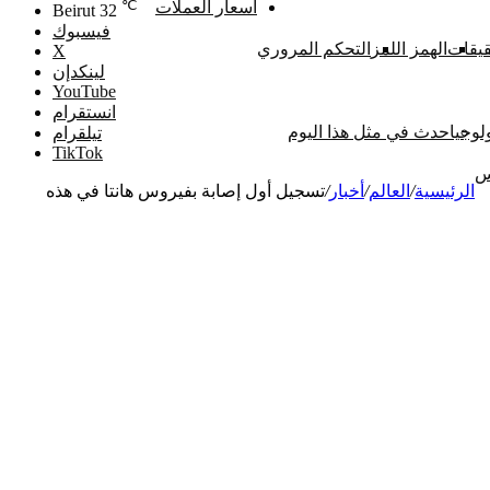
℃
اسعار العملات
Beirut
32
فيسبوك
يقات
الهمز اللمز
التحكم المروري
‫X
لينكدإن
‫YouTube
انستقرام
لوجيا
حدث في مثل هذا اليوم
تيلقرام
‫TikTok
س
الرئيسية
/
العالم
/
أخبار
/
تسجيل أول إصابة بفيروس هانتا في هذه