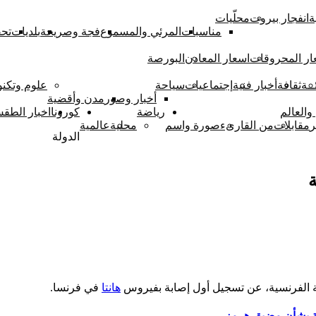
ة
انفجار بيروت
محلّيات
مناسبات
المرئي والمسموع
فجة وصريحة
بلديات
تحق
ار المحروقات
اسعار المعادن
البورصة
ــة
ثقافة
أخبار فنية
إجتماعيات
سياحة
علوم وتكنو
أخبار وصور
مدن وأقضية
والعالم
رياضة
كورونا
اخبار الطق
ر
مقابلات
من القارىء
صورة واسم
محلية
عالمية
الدولة
ة
 الفرنسية​، عن تسجيل أول إصابة بفيروس
هانتا
في فرنسا.