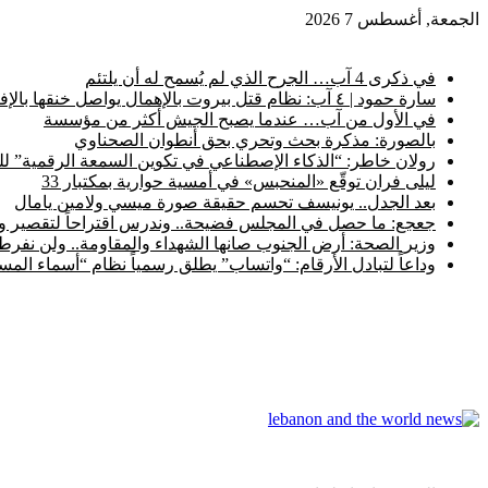
الجمعة, أغسطس 7 2026
أخبار عاجلة
في ذكرى 4 آب… الجرح الذي لم يُسمح له أن يلتئم
سارة حمود | ٤ آب: نظام قتل بيروت بالإهمال يواصل خنقها بالإفلات من العقاب
في الأول من آب… عندما يصبح الجيش أكثر من مؤسسة
بالصورة: مذكرة بحث وتحري بحق أنطوان الصحناوي
رولان خاطر: “الذكاء الإصطناعي في تكوين السمعة الرقمية” ل
ليلى فران توقّع «المنحبس» في أمسية حوارية بمكتبار 33
بعد الجدل.. يونيسف تحسم حقيقة صورة ميسي ولامين يامال
جعجع: ما حصل في المجلس فضيحة.. وندرس اقتراحاً لتقصير ولا
وزير الصحة: أرض الجنوب صانها الشهداء والمقاومة.. ولن نفرط ب
وداعاً لتبادل الأرقام: “واتساب” يطلق رسمياً نظام “أسماء ال