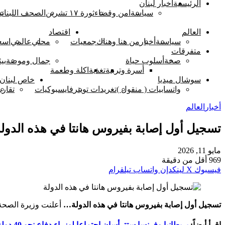
الرئيسية
اخبار لبنان
سياسة
امن وقضاء
ثورة ١٧ تشرين
الصحف اللبناني
العالم
اقتصاد
سياسىة
أخبار
من هنا وهناك
جمعيات
محلي
عالمي
اسع
متفرقات
صحة
أسلوب حياة
جمال وموضة
بيئ
أسرة وتربية
تغذية
اكلة وطعمة
سوشال ميديا
خاص لبنان 
واتسابيات ( منقول )
تغريدات تويتر
فايسبوكيات
تقاري
أخبار
العالم
تسجيل أول إصابة بفيروس هانتا في هذه الدول
مايو 11, 2026
969
أقل من دقيقة
فيسبوك
‫X
لينكدإن
واتساب
تيلقرام
تسجيل أول إصابة بفيروس هانتا في هذه الدولة…
أعلنت ​وزيرة الصحة
إقرأ أيضاً:
بريطانيا وفرنسا ستترأسان اجتماعا لوزراء دفاع نحو 40 دولة بشأن مضيق هرمز