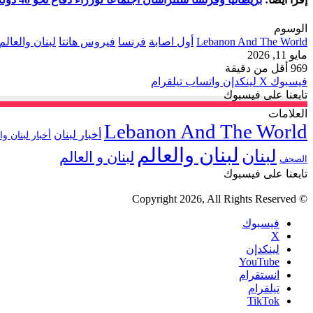
الوسوم
Lebanon And The World
أول اصابة
فرنسا
فيروس هانتا
لبنان والعالم
مايو 11, 2026
969
أقل من دقيقة
فيسبوك
‫X
لينكدإن
واتساب
تيلقرام
تابعنا على فيسبوك
العلامات
Lebanon And The World
أخبار لبنان
أخبار لبنان وا
لبنان والعالم
لبنان
لبنان و العالم
الصحف
تابعنا على فيسبوك
© Copyright 2026, All Rights Reserved
فيسبوك
‫X
لينكدإن
‫YouTube
انستقرام
تيلقرام
‫TikTok