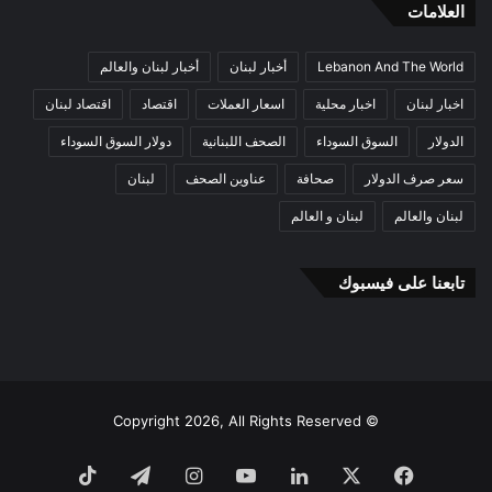
العلامات
Lebanon And The World
أخبار لبنان
أخبار لبنان والعالم
اخبار لبنان
اخبار محلية
اسعار العملات
اقتصاد
اقتصاد لبنان
الدولار
السوق السوداء
الصحف اللبنانية
دولار السوق السوداء
سعر صرف الدولار
صحافة
عناوين الصحف
لبنان
لبنان والعالم
لبنان و العالم
تابعنا على فيسبوك
© Copyright 2026, All Rights Reserved
فيسبوك
‫X
لينكدإن
‫YouTube
انستقرام
تيلقرام
‫TikTok