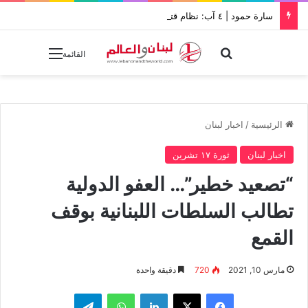
سارة حمود | ٤ آب: نظام قتل بيروت بالإهمال يواصل خنقها بالإفلات من العقاب
بحث عن
القائمة
الرئيسية
/
اخبار لبنان
اخبار لبنان
ثورة ١٧ تشرين
“تصعيد خطير”… العفو الدولية
تطالب السلطات اللبنانية بوقف
القمع
مارس 10, 2021
720
دقيقة واحدة
فيسبوك
‫X
لينكدإن
واتساب
تيلقرام