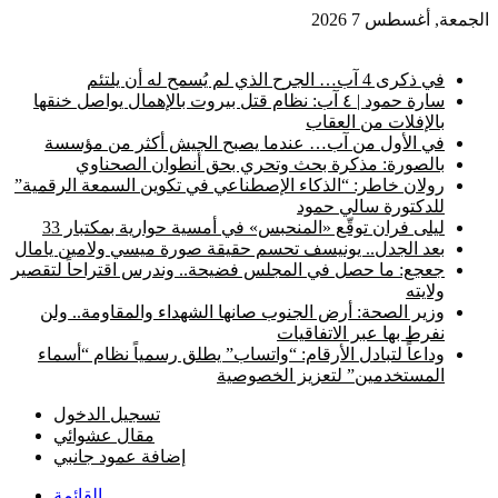
الجمعة, أغسطس 7 2026
أخبار عاجلة
في ذكرى 4 آب… الجرح الذي لم يُسمح له أن يلتئم
سارة حمود | ٤ آب: نظام قتل بيروت بالإهمال يواصل خنقها
بالإفلات من العقاب
في الأول من آب… عندما يصبح الجيش أكثر من مؤسسة
بالصورة: مذكرة بحث وتحري بحق أنطوان الصحناوي
رولان خاطر: “الذكاء الإصطناعي في تكوين السمعة الرقمية”
للدكتورة سالي حمود
ليلى فران توقّع «المنحبس» في أمسية حوارية بمكتبار 33
بعد الجدل.. يونيسف تحسم حقيقة صورة ميسي ولامين يامال
جعجع: ما حصل في المجلس فضيحة.. وندرس اقتراحاً لتقصير
ولايته
وزير الصحة: أرض الجنوب صانها الشهداء والمقاومة.. ولن
نفرط بها عبر الاتفاقيات
وداعاً لتبادل الأرقام: “واتساب” يطلق رسمياً نظام “أسماء
المستخدمين” لتعزيز الخصوصية
تسجيل الدخول
مقال عشوائي
إضافة عمود جانبي
القائمة