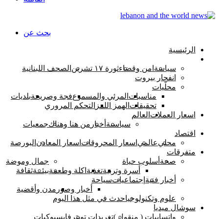
بحث عن
الرئيسية
اخبار لبنان
سياسة
امن وقضاء
ثورة ١٧ تشرين
الصحف اللبنانية
انفجار بيروت
محلّيات
مناسبات
المرئي والمسموع
فجة وصريحة
بلديات
تحقيقات
الهمز اللمز
التحكم المروري
اسعار العملات
العالم
سياسىة
أخبار
من هنا وهناك
جمعيات
اقتصاد
محلي
عالمي
اسعار المحروقات
اسعار المعادن
البورصة
متفرقات
صحة
أسلوب حياة
جمال وموضة
أسرة وتربية
تغذية
اكلة وطعمة
بيئــة
ثقافة
أخبار فنية
إجتماعيات
سياحة
أخبار وصور
مدن وأقضية
علوم وتكنولوجيا
حدث في مثل هذا اليوم
سوشال ميديا
واتسابيات ( منقول )
تغريدات تويتر
فايسبوكيات