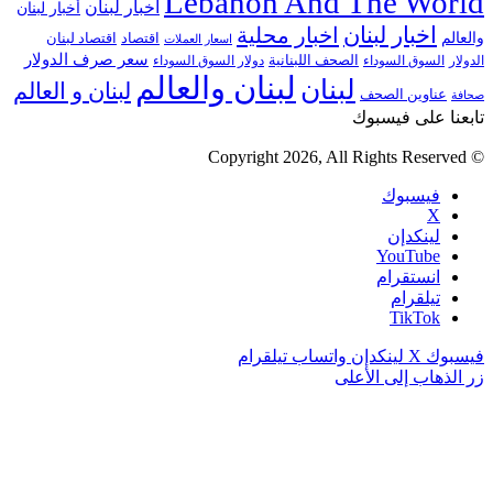
Lebanon And The World
أخبار لبنان
أخبار لبنان
اخبار لبنان
اخبار محلية
والعالم
اقتصاد
اقتصاد لبنان
اسعار العملات
سعر صرف الدولار
الصحف اللبنانية
الدولار
السوق السوداء
دولار السوق السوداء
لبنان والعالم
لبنان
لبنان و العالم
عناوين الصحف
صحافة
تابعنا على فيسبوك
© Copyright 2026, All Rights Reserved
فيسبوك
‫X
لينكدإن
‫YouTube
انستقرام
تيلقرام
‫TikTok
فيسبوك
‫X
لينكدإن
واتساب
تيلقرام
زر الذهاب إلى الأعلى