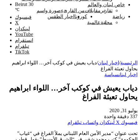
Beirut
30
خاص لبنان والعالم
℃
تقارير
مقابلات
من القارىء
صورة واسم
رياضة
كورونا
اخبار الطقس
فيسبوك
محلية
عالمية
‫X
لينكدإن
‫YouTube
انستقرام
تيلقرام
‫TikTok
الرئيسية
/
اخبار لبنان
/
دياب يعيش في كوكب آخر… اللواء ابراهيم
يحاول تعبئة الفراغ
اخبار لبنان
سياسة
دياب يعيش في كوكب آخر… اللواء ابراهيم
يحاول تعبئة الفراغ
يوليو 31, 2020
337
دقيقة واحدة
فيسبوك
‫X
لينكدإن
واتساب
تيلقرام
تحت عنوان “مدير الأمن العام اللبناني يملأ الفراغ في “غياب”
الحكومة” كتب محمد شقير في “الشرق الأوسط” يقول قطب