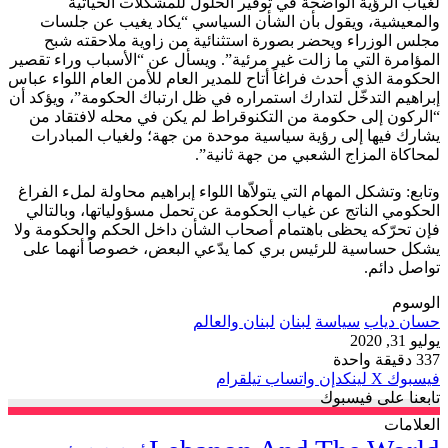
لغياب الرؤية الواضحة في توفير الحلول للمشكلات الحياتية
والمعيشية، ويقول بأن الشأن السياسي “يكاد يغيب عن جلسات
مجلس الوزراء ويحضر بصورة استثنائية من زاوية ملاحقته شبح
المؤامرة التي ما زالت غير مرئية”. ويسأل عن “الأسباب وراء تقصير
الحكومة الذي أحدث فراغاً أتاح للمدير العام للأمن العام اللواء عباس
إبراهيم التدخّل لتدارك استمراره في ظل ارتباك الحكومة”، ويؤكد أن
“الركون إلى حكومة من التكنوقراط لم يكن في محله لافتقاد من
يشارك فيها إلى رؤية سياسية موحدة من جهة؛ ولغياب المبادرات
لمحاكاة المزاج الشعبي من جهة ثانية”.
وتابع: وتشكل المهام التي يتولاّها اللواء إبراهيم محاولة لملء الفراغ
الحكومي الناتج عن غياب الحكومة عن تحمل مسؤولياتها، وبالتالي
فإن تحرّكه يحظى باهتمام أصحاب الشأن داخل الحكم والحكومة ولا
يشكل حساسية للرئيس بري كما يدّعي البعض، خصوصاً أنهما على
تواصل دائم.
الوسوم
حسان دياب
سياسة
لبنان
لبنان والعالم
يوليو 31, 2020
337
دقيقة واحدة
فيسبوك
‫X
لينكدإن
واتساب
تيلقرام
تابعنا على فيسبوك
العلامات