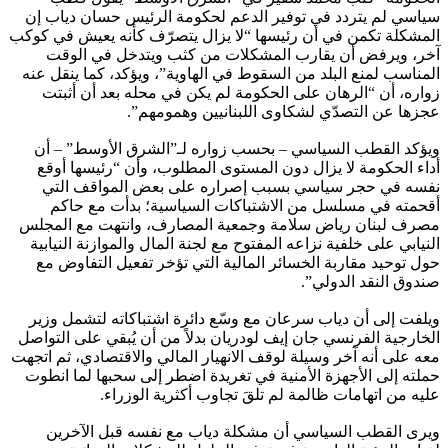
سياسي لم يتردد في توفير الدعم لحكومة الرئيس حسان دياب إن
المشكلة تكمن في أن رئيسها “لا يزال يتصرّف كأنه يعيش في كوكب
آخر، ويرفض أن يقارب المشكلات من كثب ويتدخل في الوقت
المناسب لمنع البلد من السقوط في الهاوية”، ويؤكد، كما ينقل عنه
زواره، أن “الرهان على الحكومة لم يكن في محله بعد أن أثبتت
عجزها عن التصدّي لشكاوى اللبنانيين وهمومهم”.
ويؤكد القطب السياسي – بحسب زواره لـ”الشرق الأوسط” – أن
أداء الحكومة لا يزال دون المستوى المطلوب، وأن “رئيسها أوقع
نفسه في حجر سياسي بسبب إصراره على بعض المواقف التي
أقحمته في مسلسل من الاشتباكات السياسية؛ بدأت مع حاكم
مصرف لبنان رياض سلامة وجمعية المصارف، وانتهت مع المجلس
النيابي على خلفية نزاعه المفتوح مع لجنة المال والموازنة النيابية
حول توحيد مقاربة الخسائر المالية التي تؤخر تفعيل التفاوض مع
صندوق النقد الدولي”.
ويلفت إلى أن دياب سرعان مع وسّع دائرة اشتباكاته لتشمل وزير
الخارجية الفرنسي جان إيف لودريان بدلاً من أن يُبقي على التواصل
معه على أنه آخر وسيلة لوقف الانهيار المالي والاقتصادي، ثم اتجهت
حملته إلى الأجهزة الأمنية في تغريدة اضطر إلى سحبها لما انطوت
عليه من اتهامات ظالمة لم تلقَ تجاوب أكثرية الوزراء.
ويرى القطب السياسي أن مشكلة دياب مع نفسه قبل الآخرين