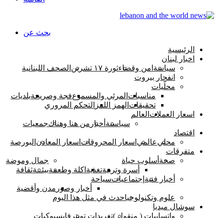
بحث عن
الرئيسية
اخبار لبنان
سياسة
امن وقضاء
ثورة ١٧ تشرين
الصحف اللبنانية
انفجار بيروت
محلّيات
مناسبات
المرئي والمسموع
فجة وصريحة
بلديات
تحقيقات
الهمز اللمز
التحكم المروري
اسعار العملات
العالم
سياسىة
أخبار
من هنا وهناك
جمعيات
اقتصاد
محلي
عالمي
اسعار المحروقات
اسعار المعادن
البورصة
متفرقات
صحة
أسلوب حياة
جمال وموضة
أسرة وتربية
تغذية
اكلة وطعمة
بيئــة
ثقافة
أخبار فنية
إجتماعيات
سياحة
أخبار وصور
مدن وأقضية
علوم وتكنولوجيا
حدث في مثل هذا اليوم
سوشال ميديا
واتسابيات ( منقول )
تغريدات تويتر
فايسبوكيات