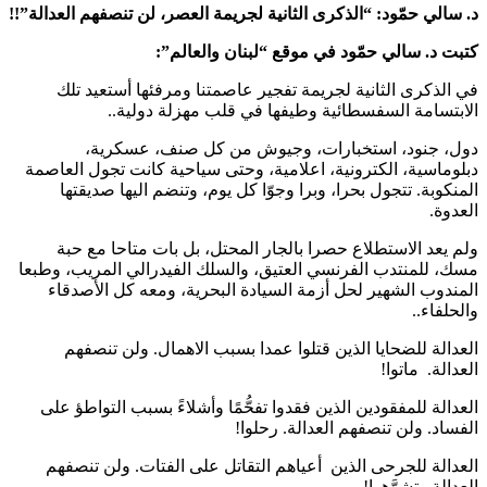
د. سالي حمّود: “الذكرى الثانية لجريمة العصر، لن تنصفهم العدالة”!!
كتبت د. سالي حمّود في موقع “لبنان والعالم”:
في الذكرى الثانية لجريمة تفجير عاصمتنا ومرفئها أستعيد تلك
الابتسامة السفسطائية وطيفها في قلب مهزلة دولية..
دول، جنود، استخبارات، وجيوش من كل صنف، عسكرية،
دبلوماسية، الكترونية، اعلامية، وحتى سياحية كانت تجول العاصمة
المنكوبة. تتجول بحرا، وبرا وجوّا كل يوم، وتنضم اليها صديقتها
العدوة.
ولم يعد الاستطلاع حصرا بالجار المحتل، بل بات متاحا مع حبة
مسك، للمنتدب الفرنسي العتيق، والسلك الفيدرالي المريب، وطبعا
المندوب الشهير لحل أزمة السيادة البحرية، ومعه كل الأصدقاء
والحلفاء..
العدالة للضحايا الذين قتلوا عمدا بسبب الاهمال. ولن تنصفهم
العدالة. ماتوا!
العدالة للمفقودين الذين فقدوا تفحُّمًا وأشلاءً بسبب التواطؤ على
الفساد. ولن تنصفهم العدالة. رحلوا!
العدالة للجرحى الذين أعياهم التقاتل على الفتات. ولن تنصفهم
العدالة. تشوَّهوا!