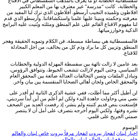
سفسطائية الخطابة او ما يعرف بالمذهب السفسطائي في الاقناع
والخطابة، كانت “مدرسة” غير معترف بها من المعلم الكبير
افلاطون وتلميذه النجيب أرسطو. أفلاطون الذي ترك لنا المفيد من
معرفته وحكمته وبنينا عليها علمنا واستكشافاتنا. وأرسطو الذي قدم
لنا مفهوم الاقناع القائم على علم المنطق ومثلثه وبُنيت عليه البرامج
الذكية وخوارزمياتها.
فالسفسطائية هي ببساطة مبسطة، فن الكلام وتمويه الحقيقة وهجر
المنطق وتزيين كل ما يراد وذم كل من يخالف، من اجل المجادلة
للاقناع.
بعد عامين لا زالت تائهة بين سفسطة المهزلة الدولية والخطابات
السياسي. وحتى اليوم لازالت تتشعب الخيوط، وتتوافق الرؤوس،
وتبادل الملفات وتسن التحالفات العدالة ضائعة بين المحقق العام
والمحقق الخاص ولجان أهالي الضحايا المنقسمة يين بيان وآخر.
لن أطيل أكثر مما أطلت، ففي عشية الذكرى الثانية لم أقدر على
نصي مني وحاولت جاهدة البدء ولكن لم أعلم من أين أبدأ سرديتي،
فإستعنت بنص قديم كتبته ولم ينشر، إذ رفضت العديد من الصحف
نشره وقتها، ولكني اليوم أخرجه بتصرف على أمل أن لا ينتصر
صمتي الجريح على قلمي.
الوسوم
اخبار لبنان
انفجار بيروت
انفجار مرفأ بيروت
خاص لبنان والعالم
خاص موقع لبنان والعالم
لبنان والعالم