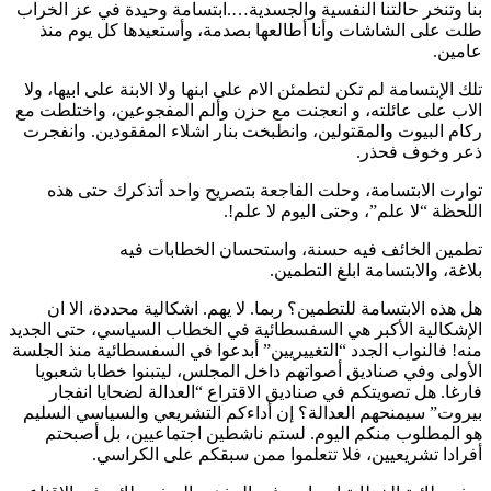
بنا وتنخر حالتنا النفسية والجسدية….ابتسامة وحيدة في عز الخراب
طلت على الشاشات وأنا أطالعها بصدمة، وأستعيدها كل يوم منذ
عامين.
تلك الإبتسامة لم تكن لتطمئن الام على ابنها ولا الابنة على ابيها، ولا
الاب على عائلته، و انعجنت مع حزن وألم المفجوعين، واختلطت مع
ركام البيوت والمقتولين، وانطبخت بنار اشلاء المفقودين. وانفجرت
ذعر وخوف فحذر.
توارت الابتسامة، وحلت الفاجعة بتصريح واحد أتذكرك حتى هذه
اللحظة “لا علم”، وحتى اليوم لا علم!.
تطمين الخائف فيه حسنة، واستحسان الخطابات فيه
بلاغة، والابتسامة ابلغ التطمين.
هل هذه الابتسامة للتطمين؟ ربما. لا يهم. اشكالية محددة، الا ان
الإشكالية الأكبر هي السفسطائية في الخطاب السياسي، حتى الجديد
منه! فالنواب الجدد “التغييريين” أبدعوا في السفسطائية منذ الجلسة
الأولى وفي صناديق أصواتهم داخل المجلس، ليتبنوا خطابا شعبويا
فارغا. هل تصويتكم في صناديق الاقتراع “العدالة لضحايا انفجار
بيروت” سيمنحهم العدالة؟ إن أداءكم التشريعي والسياسي السليم
هو المطلوب منكم اليوم. لستم ناشطين اجتماعيين، بل أصبحتم
أفرادا تشريعيين، فلا تتعلموا ممن سبقكم على الكراسي.