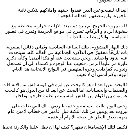
العدالة للمفجوعين الذين فقدوا احبتهم واملاكهم بثلاثين ثانية
مأجورة. ولن تنصفهم العدالة. انفجعوا!
قلب بيروت الجريح لم يبرد دمه بعد.. لازالت حرارته مختلطة مع
سخونة الردم و الركام.. تسرح في مواقع الجريمة وتمرح في قصور
السياسة.. والكل يطالب بالعدالة!.
ذلك النهار المشؤوم، بتلك الساعة السادسة وثماني دقائق الملعونة،
بات تاريخًا محفورًا في الذاكرة الجماعية في العالم كله، سيتحدث
عنه ابناؤنا واحفادنا، ونحن سنتحدث عنه أو هكذا أتمنى! وكأنه ذكرى
غابرة مر عليها الزمن، فتغيب عنا الوجوه والاسماء الى ان تضمحل
وتذوب، كما ذابت وجوه المتهمين في اللوائح الإنتخابية هذا العام.
اليوم. وكم أتمنى أن لا تغيب!
فالبحث عن العدالة هو كالبحث عن ابرة في كومة قش من الاتفاقات
والصفقات والحسابات. اما البحث عن العدالة بين الدول هو كالبحث
عن نواة بين اكوام من القش المسيسة بأنظمة خارجية وداخلية.
وحتى اليوم ظلت ابتسامة واحدة تطاردني.. تلك التي طلت على
بيروت بعد يومين من تلك النكبة قبل عامين في خطاب لأمين عام
متهم، بغض النظر عن صحة الإتهام أو عدمه.
فكيف لتلك الإبتسامةان تظهر؟ كيف لها ان تطل علينا والكارثة تحيط