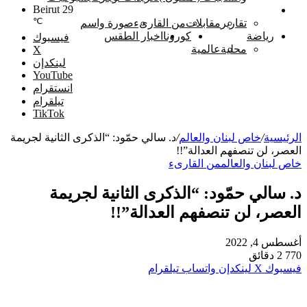
Beirut
29
خاص لبنان والعالم
℃
تقارير
مقابلات
من القارىء
صورة واسم
رياضة
كورونا
اخبار الطقس
فيسبوك
محلية
عالمية
‫X
لينكدإن
‫YouTube
انستقرام
تيلقرام
‫TikTok
الرئيسية
/
خاص لبنان والعالم
/
د. سالي حمّود: “الذكرى الثانية لجريمة
العصر، لن تنصفهم العدالة”!!
خاص لبنان والعالم
من القارىء
د. سالي حمّود: “الذكرى الثانية لجريمة
العصر، لن تنصفهم العدالة”!!
أغسطس 4, 2022
770
2 دقائق
فيسبوك
‫X
لينكدإن
واتساب
تيلقرام