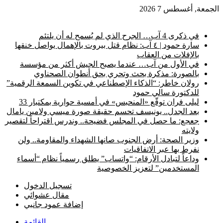
الجمعة, أغسطس 7 2026
أخبار عاجلة
في ذكرى 4 آب… الجرح الذي لم يُسمح له أن يلتئم
سارة حمود | ٤ آب: نظام قتل بيروت بالإهمال يواصل خنقها
بالإفلات من العقاب
في الأول من آب… عندما يصبح الجيش أكثر من مؤسسة
بالصورة: مذكرة بحث وتحري بحق أنطوان الصحناوي
رولان خاطر: “الذكاء الإصطناعي في تكوين السمعة الرقمية”
للدكتورة سالي حمود
ليلى فران توقّع «المنحبس» في أمسية حوارية بمكتبار 33
بعد الجدل.. يونيسف تحسم حقيقة صورة ميسي ولامين يامال
جعجع: ما حصل في المجلس فضيحة.. وندرس اقتراحاً لتقصير
ولايته
وزير الصحة: أرض الجنوب صانها الشهداء والمقاومة.. ولن
نفرط بها عبر الاتفاقيات
وداعاً لتبادل الأرقام: “واتساب” يطلق رسمياً نظام “أسماء
المستخدمين” لتعزيز الخصوصية
تسجيل الدخول
مقال عشوائي
إضافة عمود جانبي
القائمة