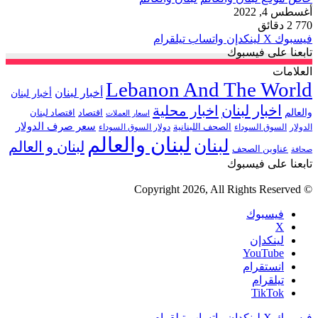
أغسطس 4, 2022
770
2 دقائق
فيسبوك
‫X
لينكدإن
واتساب
تيلقرام
تابعنا على فيسبوك
العلامات
Lebanon And The World
أخبار لبنان
أخبار لبنان
اخبار لبنان
اخبار محلية
والعالم
اقتصاد
اقتصاد لبنان
اسعار العملات
سعر صرف الدولار
الصحف اللبنانية
الدولار
السوق السوداء
دولار السوق السوداء
لبنان والعالم
لبنان
لبنان و العالم
عناوين الصحف
صحافة
تابعنا على فيسبوك
© Copyright 2026, All Rights Reserved
فيسبوك
‫X
لينكدإن
‫YouTube
انستقرام
تيلقرام
‫TikTok
فيسبوك
‫X
لينكدإن
واتساب
تيلقرام