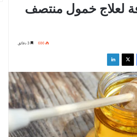
ة لعلاج خمول منتصف
686
3 دقائق
فيسبوك
‫X
لينكدإن