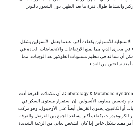
كيز والنشاط طوال فترة ما بعد الظهر، دون الشعور بالتوتر
استجابة للأنسولين بكفاءة أكبر. عندما يعمل الأنسولين بشكل
اء في مجرى الدم، مما يمنع الارتفاعات والانخفاضات الحادة في
مكن أن تساعد في تنظيم مستويات الغلوكوز بعد الوجبات، مما
 بعد ساعتين من الغداء.
على سبيل المثال، كشفت دراسة، نُشرت في دورية Diabetology & Metabolic Syndrome، أن مكملات القرفة أدت
يام وتحسين مقاومة الأنسولين. إن استقرار مستوى السكر في
يات أو الكافيين. يحتوي القرنفل أيضاً على الأوجينول، وهو مركب
الكربوهيدرات بكفاءة أكبر. يساعد الجمع بين القرنفل والقرفة
 أمر مفيد بشكل خاص إذا كان الشخص يعاني من الرغبة الشديدة