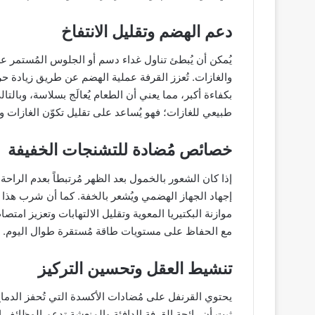
دعم الهضم وتقليل الانتفاخ
يُمكن أن يُبطئ تناول غداء دسم أو الجلوس المُستمر ع
والغازات. تُعزز القرفة عملية الهضم عن طريق زيادة حر
بكفاءة أكبر، مما يعني أن الطعام يُعالَج بسلاسة، وبال
طبيعي للغازات؛ فهو يُساعد على تقليل تكوّن الغازات 
خصائص مُضادة للتشنجات الخفيفة
إذا كان الشعور بالخمول بعد الظهر مُرتبطاً بعدم الراح
إجهاد الجهاز الهضمي ويُشعر بالخفة. كما أن شرب هذا ا
موازنة البكتيريا المعوية وتقليل الالتهابات وتعزيز امت
مع الحفاظ على مستويات طاقة مُستقرة طوال اليوم.
تنشيط العقل وتحسين التركيز
يحتوي القرنفل على مُضادات الأكسدة التي تُحفز الدماغ 
ثبت أن رائحة القرفة الدافئة والمنعشة تدعم الوظائف ال