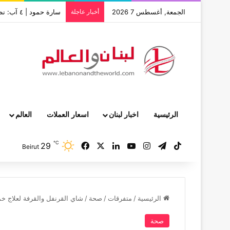
الجمعة, أغسطس 7 2026
أخبار عاجلة
سارة حمود | ٤ آب: نظام قتل بيروت بالإهمال يواصل خنقها بالإفلات من العقاب
الرئيسية
اخبار لبنان
اسعار العملات
العالم
℃
29
‫TikTok
تيلقرام
انستقرام
‫YouTube
لينكدإن
‫X
فيسبوك
Beirut
الرئيسية
/
متفرقات
/
صحة
/
شاي القرنفل والقرفة لعلاج خ
صحة