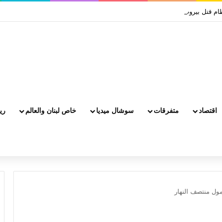
اقتصاد
متفرقات
سوشال ميديا
خاص لبنان والعالم
ري
مول منتصف النهار