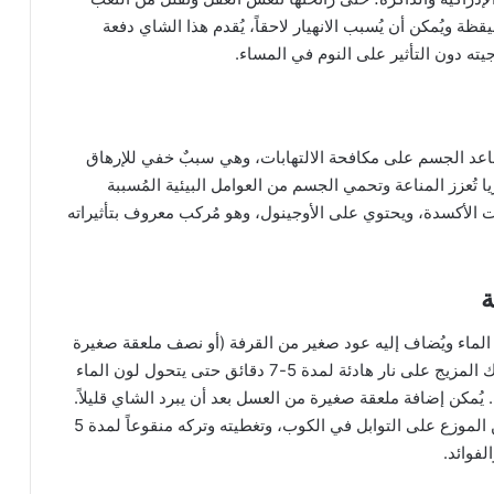
ة ويُمكن أن يُسبب الانهيار لاحقاً، يُقدم هذا الشاي دفعة
ته دون التأثير على النوم في المساء.
ُساعد الجسم على مكافحة الالتهابات، وهي سببٌ خفي للإرهاق
 تُعزز المناعة وتحمي الجسم من العوامل البيئية المُسببة
ات الأكسدة، ويحتوي على الأوجينول، وهو مُركب معروف بتأثيراته
ة
لماء ويُضاف إليه عود صغير من القرفة (أو نصف ملعقة صغيرة
من مسحوق القرفة) مع فصين كاملين من القرنفل. يُترك المزيج على نار هادئة لمدة 5-7 دقائق حتى يتحول لون الماء
يُمكن إضافة ملعقة صغيرة من العسل بعد أن يبرد الشاي قليلاً.
إذا كان التحضير بدون موقد، يتم صب الماء الساخن من الموزع على التوابل في الكوب، وتغطيته وتركه منقوعاً لمدة 5
لفوائد.