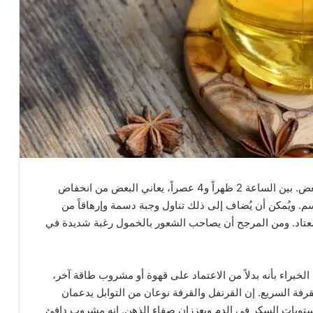
إن الشعور بالإرهاق بعد الغداء أكثر شيوعاً مما يظن البعض. بين الساعة 2 ظهراً و4 عصراً، يعاني البعض من انخفاض
. ويُمكن أن يُضاف إلى ذلك تناول وجبة دسمة وإرهاقاً من
معتاد. ومن المرجح أن يصاحب الشعور بالخمول رغبة شديدة في
 نشرته صحيفة “Times of India”، ينصح الخبراء بأنه بدلاً من الاعتماد على قهوة أو مشروب طاقة آخر،
رفة السريع. إن القرنفل والقرفة نوعان من التوابل يدعمان
ويات السكر في الدم ويعززان صفاء الذهن. إنه مشروب دافئ