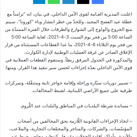
اعلنت المديرية العـامة لقوى الأمن الداخلي، في بيان، انه “تزامناً مع
عطلة عيد الفصح المجيد، وللحدّ من خطر انتشار وباء “كورونا”، سيتم
منع الخروج والولوج إلى الشوارع والطرقات خلال الفترة الممتدّة من
الساعة 5:00 من فجر يوم السبت 3-4-2021، لغاية الساعة 5:00
من فجر يوم الثلاثاء 6-4-2021، ما عدا القطاعات المستثناة من قرار
الإغلاق الصادر عن غرفة العمليات الوطنية لإدارة الكوارث،
والمذكورة في الجدول المرفق ربطاً. وستقوم القطعات العملانية في
قوى الأمن الداخلي بعدّة إجراءات لحسن سير تنفيذ هذا القرار، ومنها:
– تسيير دوريات سيّارة وراجلة وإقامة حواجز ثابتة ومتنقّلة، وتمركزات
ظرفية على جميع الأراضي اللبنانية، لضبط المخالفات.
– مساندة شرطة البلديات في المناطق والبلدات عند اللّزوم.
– اتخاذ الإجراءات القانونية اللّازمة بحق المخالفين من أصحاب
المؤسّسات، والشركات، والمتاجر والمجمّعات التجارية، والملاعب،
والأندية، وأماكن إقامة الحفلات وغيرها…كتنظيم محاضر ضبط عند