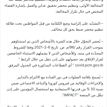
المخالفة الأولى، وتنظيم محضر تحقيق عدلي والعمل بإشارة القضاء
المختص في حال تكرار المخالفة.
– التشدّيد على إلزامية وضع الكمّامة من قِبل المواطنين تحت طائلة
تنظيم محضر ضبط بحق كل مخالف.
– يُحصر التجوّل خلال هذه الفترة بالأشخاص الذين تم استثناؤهم
بموجب القرار رقم /96/م. ص. تاريخ 6-2-2021،وفقا للشروط
المحدّدة في متنه. وللأشخاص الذين لا يشملهم الاستثناء الخاضعين
لقرار الإغلاق بعد حصولهم على إذن تنقل من خلال الرابط ”
covid.pcm.gov.lb ” أي القطاعات المذكورة في الجدول المرفق.
– يُسمح بإقامة الصلوات في دور العبادة مع الالتزام بالتدابير
والإجراءات الوقائية من فيروس كورونا والتباعد الاجتماعي ضمن
نسبة 30 % من قدرتها الاستيعابية مع استحصال المؤمنين على إذن
تنقّل من المنصة “IMPACT”.
– يسمح للأشخاص المنتقلين من وإلى مطار بيروت الدولي بالانتقال