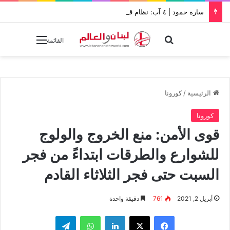
سارة حمود | ٤ آب: نظام قتل بيروت بالإهمال يواصل خنقها بالإفلات من العقاب
بحث عن
القائمة
الرئيسية
/
كورونا
كورونا
قوى الأمن: منع الخروج والولوج
للشوارع والطرقات ابتداءً من فجر
السبت حتى فجر الثلاثاء القادم
أبريل 2, 2021
761
دقيقة واحدة
فيسبوك
‫X
لينكدإن
واتساب
تيلقرام