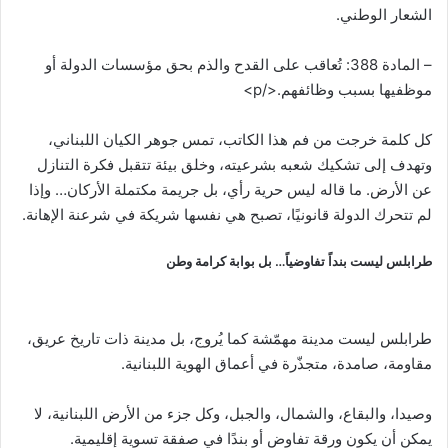
الشعار الوطني.
– المادة 388: تُعاقب على القدح والذم بحق مؤسسات الدولة أو
موظفيها بسبب وظائفهم.</p>
كل كلمة خرجت من فم هذا الكاتب، تمس جوهر الكيان اللبناني،
وتهدف إلى تشكيك شعبه بشرعيته، وخلق بيئة تتقبل فكرة التنازل
عن الأرض. ما قاله ليس حرية رأي، بل جريمة مكتملة الأركان… وإذا
لم تتحرك الدولة قانونيًا، تصبح هي نفسها شريكة في شرعنة الإهانة.
طرابلس ليست بنداً تفاوضياً… بل بوابة كرامة وطن
طرابلس ليست مدينة مهمّشة كما يُروج، بل مدينة ذات تاريخ عريق،
مقاومة، صامدة، متجذّرة في أعماق الهوية اللبنانية.
وصيدا، والبقاع، والشمال، والجبل، وكل جزء من الأرض اللبنانية، لا
يمكن أن يكون ورقة تفاوض أو بندًا في صفقة تسوية إقليمية.