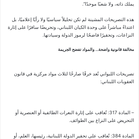
يملك ذاته، ولا شعبًا موحدًا”.
هذه التصريحات المشينة لم تكن تحليلاً سياسيًا ولا رأيًا إعلاميًا، بل
اعتداءً مباشراً على وحدة الكيان اللبناني، وتحريضًا سافرًا على إثارة
النزاعات، وتحقيرًا فاضحًا لرموز الدولة وسيادتها.
مخالفة قانونية واضحة… والمواد تفضح الجريمة
تصريحات اللبواني تُعد خرقًا صارخًا لثلاث مواد مركزية في قانون
العقوبات اللبناني:
– المادة 317: تُعاقب على إثارة النعرات الطائفية أو العنصرية أو
التحريض على النزاع بين الطوائف.
المادة 384: تُعاقب على تحقير الدولة اللبنانية، رئيسها، العلم، أو