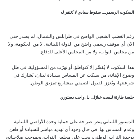
السكوت الرسمي… سقوط سيادي لا يُغتفر له
رغم الغضب الشعبي الواضح في طرابلس والشمال، لم يصدر حتى
الآن أي موقف رسمي واضح من الدولة اللبنانية، لا من الحكومة، ولا
من مجلس النواب، ولا من المجلس الأعلى للدفاع.
هذا السكوت لا يُفسَّر إلا كتواطؤ، أو تهرّب من المسؤولية. في ظل
وضوح الإهانة، من يسكت عن المساس بسيادة لبنان، يُشارك في
شرعنتها، ويُعزز القبول الضمني بمشاريع تمزيق الوطن.
جلسة طارئة ليست خيارًا… بل واجب دستوري
الدستور اللبناني ينص صراحة على حماية وحدة الأراضي اللبنانية
وعدم المساس بها. في حال وجود أي تهديد مباشر للسيادة أو طعن
بوحدة التراب الوطني، يجب على مجلس النواب، وبموجب صلاحياته،