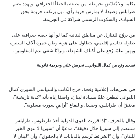
بكلمة ولا يُقايَض بخريطة. من يصفه بالخطأ الجغرافي، ويهدد بضم
طرابلس وصيدا، لا يمارس حرية رأي… بل يرتكب جريمة بحق
السيادة، والسكوت الرسمي شراكة في الجريمة.
من يروّج للتنازل عن مناطق لبنانية كما لو أنها حصة جغرافية على
طاولة تقاسم إقليمي، يتطاول على هوية وطن عمره آلاف السنين،
ويهين علمًا رُفع على أكتاف الشهداء، وترابًا سُقي بدم المقاومين.
تصعيد وقح من كمال اللبواني… تحريض علني وجريمة قانونية
في تصريحات إعلامية وقحة، خرج الكاتب والسياسي السوري كمال
اللبواني ليطعن علنًا بسيادة لبنان، واصفًا إياه بأنه “كذبة تاريخية”،
معتبرًا أن طرابلس، وصيدا، والبقاع “أراضٍ سورية مسلوبة”.
وقال بالحرف: “إذا قررت القوى الدولية أخذ طرطوس، طرابلس
ستنضم إلى سوريا خلال دقيقة”، مدعيًا أن “سوريا لا تنوي الخير
للبنان”، وأن “الخرائط تُرسم بالدبابات لا بالحقوق”، وأن “لبنان لا