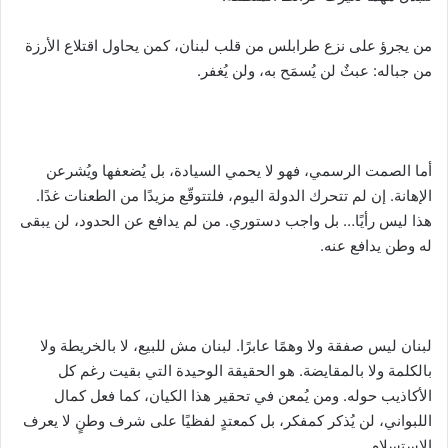
من يجرؤ على نزع طرابلس من قلب لبنان، كمن يحاول اقتلاع الأرزة
من جباله: عبثٌ لن يُسمَح به، ولن يُغفر.
أما الصمت الرسمي، فهو لا يحمي السيادة، بل يُضعفها ويُشرعن
الإهانة. إن لم تتحرك الدولة اليوم، فلتتوقّع مزيدًا من الطعنات غدًا.
هذا ليس رأيًا… بل واجب دستوري. من لم يدافع عن الحدود، لن يبقى
له وطن يدافع عنه.
لبنان ليس صفقة ولا وهمًا عابرًا. لبنان مش للبيع، لا بالخريطة ولا
بالكلمة ولا بالمقايضة. هو الحقيقة الوحيدة التي بقيت رغم كل
الأكاذيب حوله. ومن يُمعن في تحقير هذا الكيان، كما فعل كمال
اللبواني، لن يُذكر كمفكر، بل كمعتدٍ لفظيًا على شرف وطنٍ لا يعرف
الاستسلام.