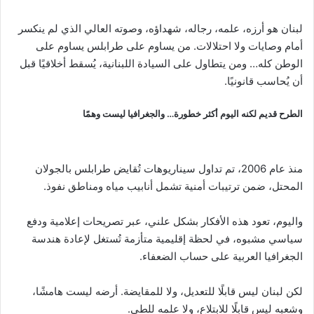
لبنان هو أرزه، علمه، رجاله، شهداؤه، وصوته العالي الذي لم ينكسر
أمام وصايات ولا احتلالات. من يساوم على طرابلس يساوم على
الوطن كله… ومن يتطاول على السيادة اللبنانية، يُسقط أخلاقيًا قبل
أن يُحاسب قانونيًا.
الطرح قديم لكنه اليوم أكثر خطورة… والجغرافيا ليست وهمًا
منذ عام 2006، تم تداول سيناريوهات تُقايض طرابلس بالجولان
المحتل، ضمن ترتيبات أمنية تشمل أنابيب مياه ومناطق نفوذ.
واليوم، تعود هذه الأفكار بشكل علني، عبر تصريحات إعلامية ودفع
سياسي مشبوه، في لحظة إقليمية متأزمة تُستغل لإعادة هندسة
الجغرافيا العربية على حساب الضعفاء.
لكن لبنان ليس قابلًا للتعديل، ولا للمقايضة. أرضه ليست هامشًا،
وشعبه ليس قابلًا للابتلاع، ولا علمه للطي.