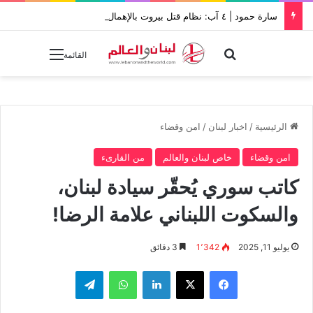
سارة حمود | ٤ آب: نظام قتل بيروت بالإهمال يواصل خنقها بالإفلات من العقاب
بحث عن
القائمة
الرئيسية
/
اخبار لبنان
/
امن وقضاء
امن وقضاء
خاص لبنان والعالم
من القارىء
كاتب سوري يُحقّر سيادة لبنان،
والسكوت اللبناني علامة الرضا!
يوليو 11, 2025
1٬342
3 دقائق
فيسبوك
‫X
لينكدإن
واتساب
تيلقرام