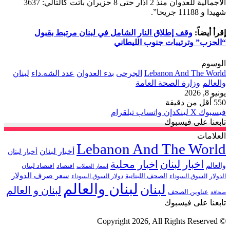
الاجمالية للعدوان منذ 2 آذار حتى 8 حزيران باتت كالتالي: 3637
شهيدا و 11188 جريحا”.
إقرأ أيضاً:
وقف إطلاق النار الشامل في لبنان مرتبط بقبول
“الحزب” وترتيبات جنوب الليطاني
الوسوم
Lebanon And The World
الجرحى
بدء العدوان
عدد الشه.داء
لبنان
والعالم
وزارة الصحة العامة
يونيو 8, 2026
550
أقل من دقيقة
فيسبوك
‫X
لينكدإن
واتساب
تيلقرام
تابعنا على فيسبوك
العلامات
Lebanon And The World
أخبار لبنان
أخبار لبنان
اخبار لبنان
اخبار محلية
والعالم
اقتصاد
اقتصاد لبنان
اسعار العملات
سعر صرف الدولار
الصحف اللبنانية
الدولار
السوق السوداء
دولار السوق السوداء
لبنان والعالم
لبنان
لبنان و العالم
عناوين الصحف
صحافة
تابعنا على فيسبوك
© Copyright 2026, All Rights Reserved