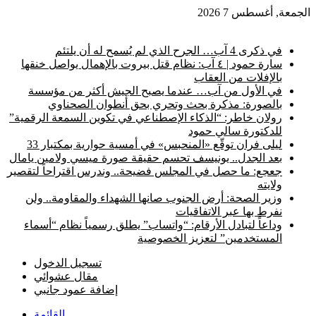
الجمعة, أغسطس 7 2026
أخبار عاجلة
في ذكرى 4 آب… الجرح الذي لم يُسمح له أن يلتئم
سارة حمود | ٤ آب: نظام قتل بيروت بالإهمال يواصل خنقها
بالإفلات من العقاب
في الأول من آب… عندما يصبح الجيش أكثر من مؤسسة
بالصورة: مذكرة بحث وتحري بحق أنطوان الصحناوي
رولان خاطر: “الذكاء الإصطناعي في تكوين السمعة الرقمية”
للدكتورة سالي حمود
ليلى فران توقّع «المنحبس» في أمسية حوارية بمكتبار 33
بعد الجدل.. يونيسف تحسم حقيقة صورة ميسي ولامين يامال
جعجع: ما حصل في المجلس فضيحة.. وندرس اقتراحاً لتقصير
ولايته
وزير الصحة: أرض الجنوب صانها الشهداء والمقاومة.. ولن
نفرط بها عبر الاتفاقيات
وداعاً لتبادل الأرقام: “واتساب” يطلق رسمياً نظام “أسماء
المستخدمين” لتعزيز الخصوصية
تسجيل الدخول
مقال عشوائي
إضافة عمود جانبي
القائمة