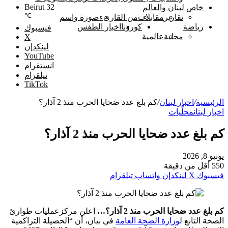
Beirut
32
خاص لبنان والعالم
℃
تقارير
مقابلات
من القارىء
صورة واسم
رياضة
كورونا
اخبار الطقس
فيسبوك
محلية
عالمية
‫X
لينكدإن
‫YouTube
انستقرام
تيلقرام
‫TikTok
الرئيسية
/
اخبار لبنان
/
كم بلغ عدد ضحايا الحرب منذ 2 آذار؟
اخبار لبنان
محلّيات
كم بلغ عدد ضحايا الحرب منذ 2 آذار؟
يونيو 8, 2026
550
أقل من دقيقة
فيسبوك
‫X
لينكدإن
واتساب
تيلقرام
كم بلغ عدد ضحايا الحرب منذ 2 آذار؟…
اعلن مركزعمليات طوارئ
الصحة التابع ل
وزارة الصحة العامة
في بيان، أن “الحصيلة التراكمية