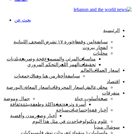
بحث عن
الرئيسية
اخبار لبنان
سياسة
امن وقضاء
ثورة ١٧ تشرين
الصحف اللبنانية
انفجار بيروت
محلّيات
مناسبات
المرئي والمسموع
فجة وصريحة
بلديات
تحقيقات
الهمز اللمز
التحكم المروري
اسعار العملات
العالم
سياسىة
أخبار
من هنا وهناك
جمعيات
اقتصاد
محلي
عالمي
اسعار المحروقات
اسعار المعادن
البورصة
متفرقات
صحة
أسلوب حياة
جمال وموضة
أسرة وتربية
تغذية
اكلة وطعمة
بيئــة
ثقافة
أخبار فنية
إجتماعيات
سياحة
أخبار وصور
مدن وأقضية
علوم وتكنولوجيا
حدث في مثل هذا اليوم
سوشال ميديا
واتسابيات ( منقول )
تغريدات تويتر
فايسبوكيات