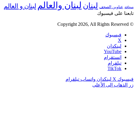
لبنان والعالم
لبنان
لبنان و العالم
عناوين الصحف
صحافة
تابعنا على فيسبوك
© Copyright 2026, All Rights Reserved
فيسبوك
‫X
لينكدإن
‫YouTube
انستقرام
تيلقرام
‫TikTok
فيسبوك
‫X
لينكدإن
واتساب
تيلقرام
زر الذهاب إلى الأعلى