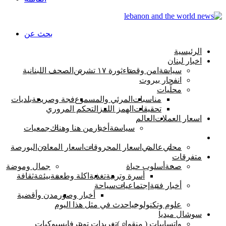
بحث عن
الرئيسية
اخبار لبنان
سياسة
امن وقضاء
ثورة ١٧ تشرين
الصحف اللبنانية
انفجار بيروت
محلّيات
مناسبات
المرئي والمسموع
فجة وصريحة
بلديات
تحقيقات
الهمز اللمز
التحكم المروري
اسعار العملات
العالم
سياسىة
أخبار
من هنا وهناك
جمعيات
اقتصاد
محلي
عالمي
اسعار المحروقات
اسعار المعادن
البورصة
متفرقات
صحة
أسلوب حياة
جمال وموضة
أسرة وتربية
تغذية
اكلة وطعمة
بيئــة
ثقافة
أخبار فنية
إجتماعيات
سياحة
أخبار وصور
مدن وأقضية
علوم وتكنولوجيا
حدث في مثل هذا اليوم
سوشال ميديا
واتسابيات ( منقول )
تغريدات تويتر
فايسبوكيات