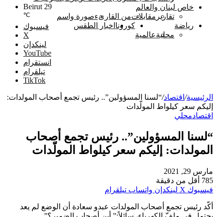
Beirut
29
خاص لبنان والعالم
℃
تقارير
مقابلات
من القارىء
صورة واسم
رياضة
كورونا
اخبار الطقس
فيسبوك
محلية
عالمية
‫X
لينكدإن
‫YouTube
انستقرام
تيلقرام
‫TikTok
الرئيسية
/
اقتصاد
/
“لسنا المسؤولين”.. رئيس تجمع أصحاب المولدات:
إليكم سعر كيلواط المولّدات
اقتصاد
محلي
“لسنا المسؤولين”.. رئيس تجمع أصحاب
المولدات: إليكم سعر كيلواط المولّدات
مارس 29, 2021
785
أقل من دقيقة
فيسبوك
‫X
لينكدإن
واتساب
تيلقرام
أكّد رئيس تجمع أصحاب المولدات عبدو سعادة أن الوضع لم يعد
يحتمل في ملفّ الكهرباء، سائلاً:” أين أصحاب الضمير؟”