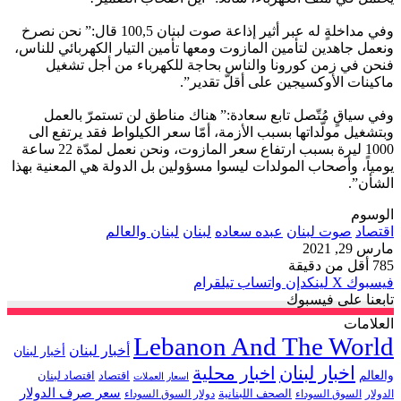
وفي مداخلةٍ له عبر أثير إذاعة صوت لبنان 100,5 قال:” نحن نصرخ
ونعمل جاهدين لتأمين المازوت ومعها تأمين التيار الكهربائي للناس،
فنحن في زمن كورونا والناس بحاجة للكهرباء من أجل تشغيل
ماكينات الأوكسيجين على أقلّ تقدير”.
وفي سياقٍ مُتّصل تابع سعادة:” هناك مناطق لن تستمرّ بالعمل
وبتشغيل مولّداتها بسبب الأزمة، أمّا سعر الكيلواط فقد يرتفع الى
1000 ليرة بسبب ارتفاع سعر المازوت، ونحن نعمل لمدّة 22 ساعة
يومياً، وأصحاب المولدات ليسوا مسؤولين بل الدولة هي المعنية بهذا
الشأن”.
الوسوم
اقتصاد
صوت لبنان
عبده سعاده
لبنان
لبنان والعالم
مارس 29, 2021
785
أقل من دقيقة
فيسبوك
‫X
لينكدإن
واتساب
تيلقرام
تابعنا على فيسبوك
العلامات
Lebanon And The World
أخبار لبنان
أخبار لبنان
اخبار لبنان
اخبار محلية
والعالم
اقتصاد
اقتصاد لبنان
اسعار العملات
سعر صرف الدولار
الصحف اللبنانية
الدولار
السوق السوداء
دولار السوق السوداء