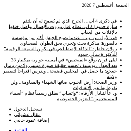
الجمعة, أغسطس 7 2026
أخبار عاجلة
في ذكرى 4 آب… الجرح الذي لم يُسمح له أن يلتئم
سارة حمود | ٤ آب: نظام قتل بيروت بالإهمال يواصل خنقها
بالإفلات من العقاب
في الأول من آب… عندما يصبح الجيش أكثر من مؤسسة
بالصورة: مذكرة بحث وتحري بحق أنطوان الصحناوي
رولان خاطر: “الذكاء الإصطناعي في تكوين السمعة الرقمية”
للدكتورة سالي حمود
ليلى فران توقّع «المنحبس» في أمسية حوارية بمكتبار 33
بعد الجدل.. يونيسف تحسم حقيقة صورة ميسي ولامين يامال
جعجع: ما حصل في المجلس فضيحة.. وندرس اقتراحاً لتقصير
ولايته
وزير الصحة: أرض الجنوب صانها الشهداء والمقاومة.. ولن
نفرط بها عبر الاتفاقيات
وداعاً لتبادل الأرقام: “واتساب” يطلق رسمياً نظام “أسماء
المستخدمين” لتعزيز الخصوصية
تسجيل الدخول
مقال عشوائي
إضافة عمود جانبي
القائمة