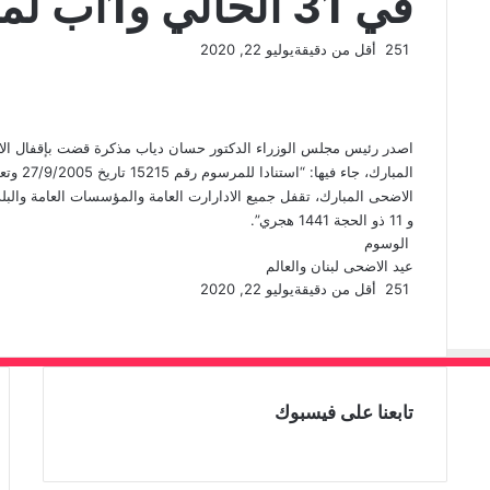
في 31 الحالي و1آب لمناسبة عيد الاضحى
251
أقل من دقيقة
يوليو 22, 2020
ف
ل
ت
و
ي
X
ي
ا
ي
س
ن
ت
ل
ب
ك
ق
س
اصدر رئيس مجلس الوزراء الدكتور حسان دياب مذكرة قضت بإقفال الاد
و
د
ا
ر
المبارك،
ك
إ
ا
ب
ن
م
و 11 ذو الحجة 1441 هجري”.
الوسوم
عيد الاضحى
لبنان والعالم
251
أقل من دقيقة
يوليو 22, 2020
ف
ل
ت
و
ي
X
ي
ا
ي
س
ن
ت
ل
ب
ك
ق
س
و
د
ا
ر
تابعنا على فيسبوك
ك
إ
ا
ب
ن
م