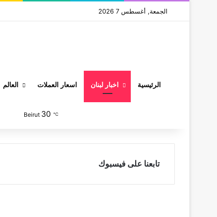
الجمعة, أغسطس 7 2026
الرئيسية
اخبار لبنان
اسعار العملات
العالم
30
‫TikTok
تيلقرام
انستقرام
‫YouTube
لينكدإن
‫X
فيسبوك
Beirut
℃
تابعنا على فيسبوك