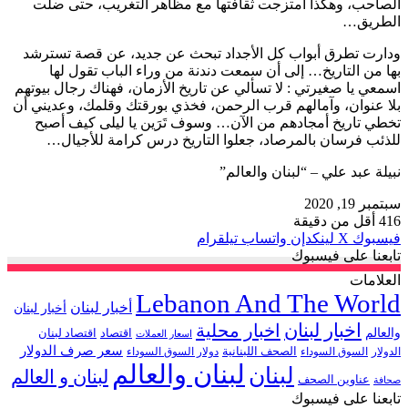
الصاحب، وهكذا امتزجت ثقافتها مع مظاهر التغريب، حتى ضلًت
الطريق…
ودارت تطرق أبواب كل الأجداد تبحث عن جديد، عن قصة تسترشد
بها من التاريخ… إلى أن سمعت دندنة من وراء الباب تقول لها
اسمعي يا صغيرتي : لا تسألي عن تاريخ الأزمان، فهناك رجال بيوتهم
بلا عنوان، وآمالهم قرب الرحمن، فخذي بورقتك وقلمك، وعديني أن
تخطي تاريخ أمجادهم من الآن… وسوف تَرَين يا ليلى كيف أصبح
للذئب فرسان بالمرصاد، جعلوا التاريخ درس كرامة للأجيال…
نبيلة عبد علي – “لبنان والعالم”
سبتمبر 19, 2020
416
أقل من دقيقة
فيسبوك
‫X
لينكدإن
واتساب
تيلقرام
تابعنا على فيسبوك
العلامات
Lebanon And The World
أخبار لبنان
أخبار لبنان
اخبار لبنان
اخبار محلية
والعالم
اقتصاد
اقتصاد لبنان
اسعار العملات
سعر صرف الدولار
الصحف اللبنانية
الدولار
السوق السوداء
دولار السوق السوداء
لبنان والعالم
لبنان
لبنان و العالم
عناوين الصحف
صحافة
تابعنا على فيسبوك