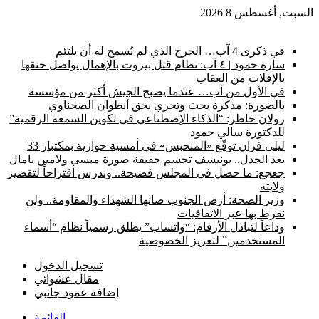
السبت, أغسطس 8 2026
أخبار عاجلة
في ذكرى 4 آب… الجرح الذي لم يُسمح له أن يلتئم
سارة حمود | ٤ آب: نظام قتل بيروت بالإهمال يواصل خنقها
بالإفلات من العقاب
في الأول من آب… عندما يصبح الجيش أكثر من مؤسسة
بالصورة: مذكرة بحث وتحري بحق أنطوان الصحناوي
رولان خاطر: “الذكاء الإصطناعي في تكوين السمعة الرقمية”
للدكتورة سالي حمود
ليلى فران توقّع «المنحبس» في أمسية حوارية بمكتبار 33
بعد الجدل.. يونيسف تحسم حقيقة صورة ميسي ولامين يامال
جعجع: ما حصل في المجلس فضيحة.. وندرس اقتراحاً لتقصير
ولايته
وزير الصحة: أرض الجنوب صانها الشهداء والمقاومة.. ولن
نفرط بها عبر الاتفاقيات
وداعاً لتبادل الأرقام: “واتساب” يطلق رسمياً نظام “أسماء
المستخدمين” لتعزيز الخصوصية
تسجيل الدخول
مقال عشوائي
إضافة عمود جانبي
القائمة