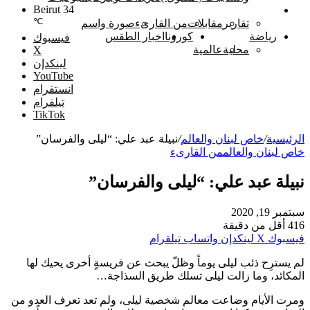
Beirut
34
خاص لبنان والعالم
℃
تقارير
مقابلات
من القارىء
صورة واسم
رياضة
كورونا
اخبار الطقس
فيسبوك
محلية
عالمية
‫X
لينكدإن
‫YouTube
انستقرام
تيلقرام
‫TikTok
الرئيسية
/
خاص لبنان والعالم
/
نبيلة عبد علي: “ليلى والفرسان”
خاص لبنان والعالم
من القارىء
نبيلة عبد علي: “ليلى والفرسان”
سبتمبر 19, 2020
416
أقل من دقيقة
فيسبوك
‫X
لينكدإن
واتساب
تيلقرام
لم يسترِح ذئب ليلى يوماً وظلّ يبحث عن فريسةٍ أخرى يحيك لها
المكائد، وما زالت ليلى تسلك طريق السذاجة…
ومرت الأيام وضاعت معالم شخصية ليلى، ولم تعد تعرف العدو من