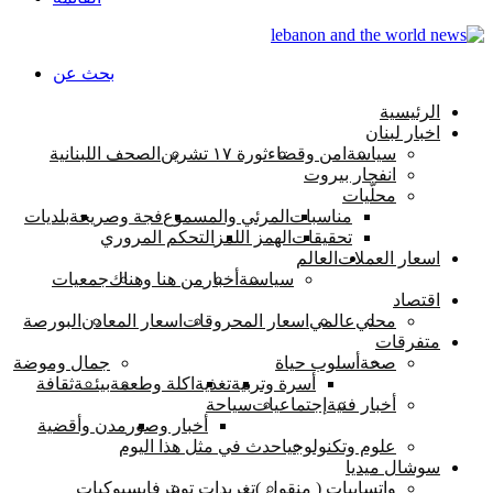
بحث عن
الرئيسية
اخبار لبنان
سياسة
امن وقضاء
ثورة ١٧ تشرين
الصحف اللبنانية
انفجار بيروت
محلّيات
مناسبات
المرئي والمسموع
فجة وصريحة
بلديات
تحقيقات
الهمز اللمز
التحكم المروري
اسعار العملات
العالم
سياسىة
أخبار
من هنا وهناك
جمعيات
اقتصاد
محلي
عالمي
اسعار المحروقات
اسعار المعادن
البورصة
متفرقات
صحة
أسلوب حياة
جمال وموضة
أسرة وتربية
تغذية
اكلة وطعمة
بيئــة
ثقافة
أخبار فنية
إجتماعيات
سياحة
أخبار وصور
مدن وأقضية
علوم وتكنولوجيا
حدث في مثل هذا اليوم
سوشال ميديا
واتسابيات ( منقول )
تغريدات تويتر
فايسبوكيات