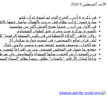
الأحد, أغسطس 9 2026
أخبار عاجلة
في ذكرى 4 آب… الجرح الذي لم يُسمح له أن يلتئم
سارة حمود | ٤ آب: نظام قتل بيروت بالإهمال يواصل خنقها بالإفلات من العقاب
في الأول من آب… عندما يصبح الجيش أكثر من مؤسسة
بالصورة: مذكرة بحث وتحري بحق أنطوان الصحناوي
رولان خاطر: “الذكاء الإصطناعي في تكوين السمعة الرقمية” ل
ليلى فران توقّع «المنحبس» في أمسية حوارية بمكتبار 33
بعد الجدل.. يونيسف تحسم حقيقة صورة ميسي ولامين يامال
جعجع: ما حصل في المجلس فضيحة.. وندرس اقتراحاً لتقصير ولا
وزير الصحة: أرض الجنوب صانها الشهداء والمقاومة.. ولن نفرط ب
وداعاً لتبادل الأرقام: “واتساب” يطلق رسمياً نظام “أسماء ال