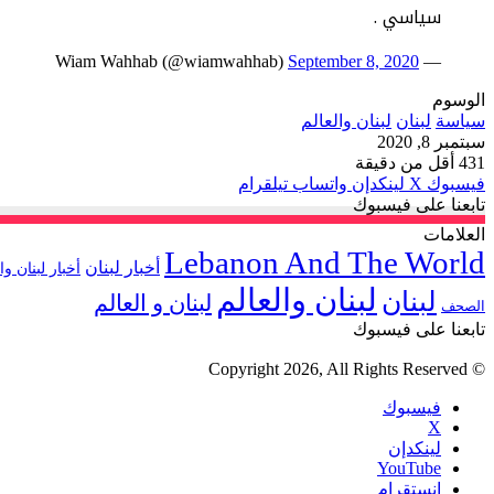
سياسي .
September 8, 2020
— Wiam Wahhab (@wiamwahhab)
الوسوم
سياسة
لبنان
لبنان والعالم
سبتمبر 8, 2020
431
أقل من دقيقة
فيسبوك
‫X
لينكدإن
واتساب
تيلقرام
تابعنا على فيسبوك
العلامات
Lebanon And The World
أخبار لبنان
أخبار لبنان وا
لبنان والعالم
لبنان
لبنان و العالم
الصحف
تابعنا على فيسبوك
© Copyright 2026, All Rights Reserved
فيسبوك
‫X
لينكدإن
‫YouTube
انستقرام