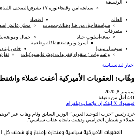
الرئيسية
اخبار لبنان
سياسة
امن وقضاء
ثورة ١٧ تشرين
الصحف اللبناني
العالم
اقتصاد
سياسىة
أخبار
من هنا وهناك
جمعيات
محلي
عالمي
اسع
متفرقات
صحة
أسلوب حياة
جمال وموضة
بيئ
أسرة وتربية
تغذية
اكلة وطعمة
سوشال ميديا
خاص لبنان 
واتسابيات ( منقول )
تغريدات تويتر
فايسبوكيات
تقاري
اخبار لبنان
سياسة
وهّاب: العقوبات الأميركية أعفت عملاء واشن
سبتمبر 8, 2020
431
أقل من دقيقة
فيسبوك
‫X
لينكدإن
واتساب
تيلقرام
غرد رئيس “حزب التوحيد العربي” الوزير السابق وئام وهاب عبر “تويتر
عملاء واشنطن الحراميي وذهبت باتجاه عقاب سياسي”.
العقوبات الأميركية سياسية ومنحازة بإمتياز ولو شملت كل