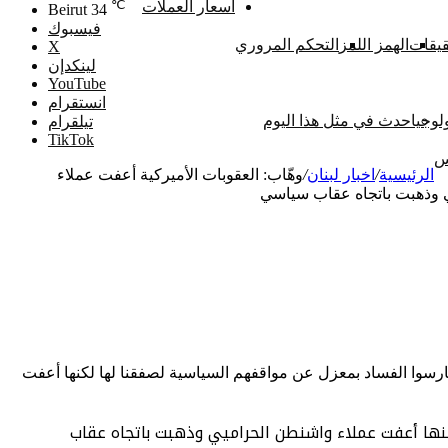
℃
اسعار العملات
Beirut
34
فيسبوك
يقات
الهمز اللمز
التحكم المروري
‫X
لينكدإن
‫YouTube
انستقرام
لوجيا
حدث في مثل هذا اليوم
تيلقرام
‫TikTok
س
الرئيسية
/
اخبار لبنان
/
وهّاب: العقوبات الأميركية أعفت عملاء
 وذهبت باتجاه عقاب سياسي
مارسوا الفساد بمعزل عن مواقفهم السياسية لصفقنا لها لكنها أعفت
كنها أعفت عملاء واشنطن الحراميي وذهبت باتجاه عقاب