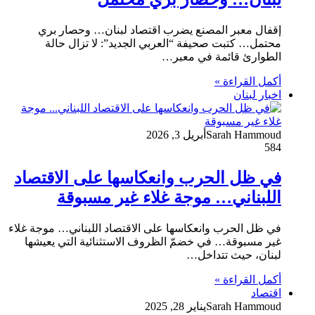
إقفال معبر المصنع يضرب اقتصاد لبنان… وحصار بري
محتمل… كتبت صحيفة “العربي الجديد”: لا تزال حالة
الطوارئ قائمة في معبر…
أكمل القراءة »
اخبار لبنان
Sarah Hammoud
أبريل 3, 2026
584
في ظل الحرب وانعكاسها على الاقتصاد
اللبناني… موجة غلاء غير مسبوقة
في ظل الحرب وانعكاسها على الاقتصاد اللبناني… موجة غلاء
غير مسبوقة… في خضمّ الظروف الاستثنائية التي يعيشها
لبنان، حيث تتداخل…
أكمل القراءة »
اقتصاد
Sarah Hammoud
يناير 28, 2025