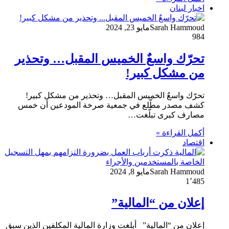
اخبار لبنان
Sarah Hammoud
مايو 23, 2024
984
تحرّك واسعٌ الخميس المقبل… وتحذير
من مشكل كبير!
تحرّك واسعٌ الخميس المقبل… وتحذير من مشكل كبير!
كشف مصدر مطّلع في جمعية صرخة المودعين أن خمس
مصارف كبرى تبلّغت…
أكمل القراءة »
اقتصاد
Sarah Hammoud
مايو 8, 2024
1٬485
إعلان من “المالية”
إعلان من “المالية” أبلغت وزارة المالية المكلفين الذين سبق