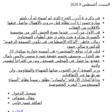
السبت, أغسطس 8 2026
أخبار عاجلة
في ذكرى 4 آب… الجرح الذي لم يُسمح له أن يلتئم
سارة حمود | ٤ آب: نظام قتل بيروت بالإهمال يواصل خنقها
بالإفلات من العقاب
في الأول من آب… عندما يصبح الجيش أكثر من مؤسسة
بالصورة: مذكرة بحث وتحري بحق أنطوان الصحناوي
رولان خاطر: “الذكاء الإصطناعي في تكوين السمعة الرقمية”
للدكتورة سالي حمود
ليلى فران توقّع «المنحبس» في أمسية حوارية بمكتبار 33
بعد الجدل.. يونيسف تحسم حقيقة صورة ميسي ولامين يامال
جعجع: ما حصل في المجلس فضيحة.. وندرس اقتراحاً لتقصير
ولايته
وزير الصحة: أرض الجنوب صانها الشهداء والمقاومة.. ولن
نفرط بها عبر الاتفاقيات
وداعاً لتبادل الأرقام: “واتساب” يطلق رسمياً نظام “أسماء
المستخدمين” لتعزيز الخصوصية
تسجيل الدخول
مقال عشوائي
إضافة عمود جانبي
القائمة