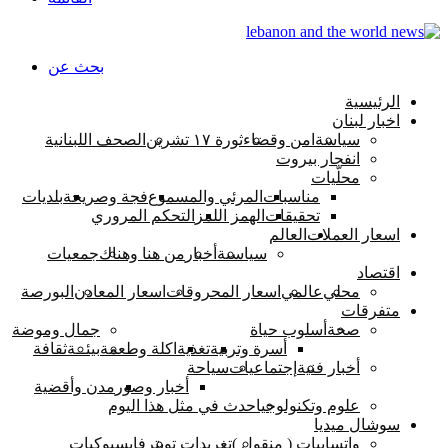
بحث عن
الرئيسية
اخبار لبنان
سياسة
امن وقضاء
ثورة ١٧ تشرين
الصحف اللبنانية
انفجار بيروت
محلّيات
مناسبات
المرئي والمسموع
فجة وصريحة
بلديات
تحقيقات
الهمز اللمز
التحكم المروري
اسعار العملات
العالم
سياسىة
أخبار
من هنا وهناك
جمعيات
اقتصاد
محلي
عالمي
اسعار المحروقات
اسعار المعادن
البورصة
متفرقات
صحة
أسلوب حياة
جمال وموضة
أسرة وتربية
تغذية
اكلة وطعمة
بيئــة
ثقافة
أخبار فنية
إجتماعيات
سياحة
أخبار وصور
مدن وأقضية
علوم وتكنولوجيا
حدث في مثل هذا اليوم
سوشال ميديا
واتسابيات ( منقول )
تغريدات تويتر
فايسبوكيات