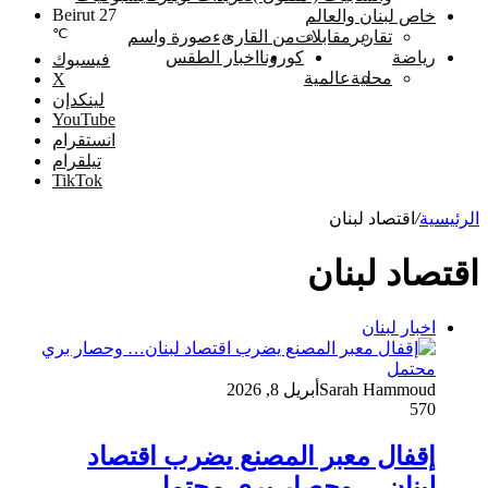
Beirut
27
خاص لبنان والعالم
℃
تقارير
مقابلات
من القارىء
صورة واسم
رياضة
كورونا
اخبار الطقس
فيسبوك
محلية
عالمية
‫X
لينكدإن
‫YouTube
انستقرام
تيلقرام
‫TikTok
الرئيسية
/
اقتصاد لبنان
اقتصاد لبنان
اخبار لبنان
Sarah Hammoud
أبريل 8, 2026
570
إقفال معبر المصنع يضرب اقتصاد
لبنان… وحصار بري محتمل