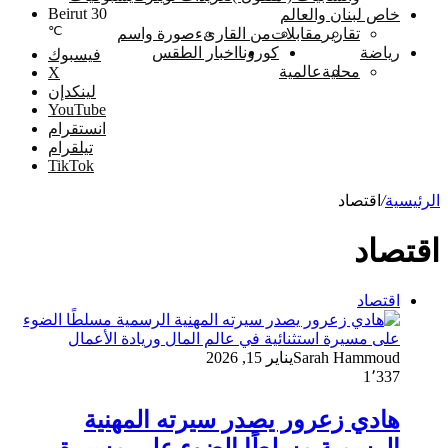
Beirut
30
خاص لبنان والعالم
℃
تقارير
مقابلات
من القارىء
صورة واسم
رياضة
كورونا
اخبار الطقس
فيسبوك
محلية
عالمية
‫X
لينكدإن
‫YouTube
انستقرام
تيلقرام
‫TikTok
الرئيسية
/
اقتصاد
اقتصاد
اقتصاد
Sarah Hammoud
يناير 15, 2026
1٬337
هادي زعرور يصدر سيرته المهنية