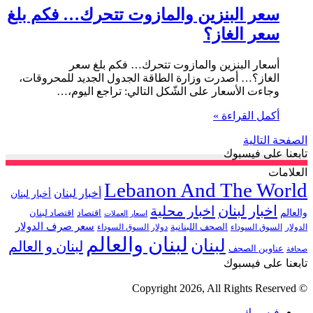
سعر البنزين والمازوت تتحرك… فكم بلغ
سعر الغاز؟
أسعار البنزين والمازوت تتحرك… فكم بلغ سعر
الغاز؟… أصدرت وزارة الطاقة الجدول الجديد للمحروقات،
وجاءت الأسعار على الشّكل التالي: تراجع اليوم،…
أكمل القراءة »
الصفحة التالية
تابعنا على فيسبوك
العلامات
Lebanon And The World
أخبار لبنان
أخبار لبنان
اخبار لبنان
اخبار محلية
والعالم
اقتصاد
اقتصاد لبنان
اسعار العملات
سعر صرف الدولار
الصحف اللبنانية
الدولار
السوق السوداء
دولار السوق السوداء
لبنان والعالم
لبنان
لبنان و العالم
عناوين الصحف
صحافة
تابعنا على فيسبوك
© Copyright 2026, All Rights Reserved
فيسبوك