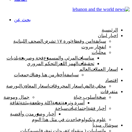
بحث عن
الرئيسية
اخبار لبنان
سياسة
امن وقضاء
ثورة ١٧ تشرين
الصحف اللبنانية
انفجار بيروت
محلّيات
مناسبات
المرئي والمسموع
فجة وصريحة
بلديات
تحقيقات
الهمز اللمز
التحكم المروري
اسعار العملات
العالم
سياسىة
أخبار
من هنا وهناك
جمعيات
اقتصاد
محلي
عالمي
اسعار المحروقات
اسعار المعادن
البورصة
متفرقات
صحة
أسلوب حياة
جمال وموضة
أسرة وتربية
تغذية
اكلة وطعمة
بيئــة
ثقافة
أخبار فنية
إجتماعيات
سياحة
أخبار وصور
مدن وأقضية
علوم وتكنولوجيا
حدث في مثل هذا اليوم
سوشال ميديا
واتسابيات ( منقول )
تغريدات تويتر
فايسبوكيات