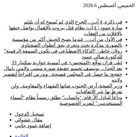
الخميس, أغسطس 6 2026
أخبار عاجلة
في ذكرى 4 آب… الجرح الذي لم يُسمح له أن يلتئم
سارة حمود | ٤ آب: نظام قتل بيروت بالإهمال يواصل خنقها
بالإفلات من العقاب
في الأول من آب… عندما يصبح الجيش أكثر من مؤسسة
بالصورة: مذكرة بحث وتحري بحق أنطوان الصحناوي
رولان خاطر: “الذكاء الإصطناعي في تكوين السمعة الرقمية”
للدكتورة سالي حمود
ليلى فران توقّع «المنحبس» في أمسية حوارية بمكتبار 33
بعد الجدل.. يونيسف تحسم حقيقة صورة ميسي ولامين يامال
جعجع: ما حصل في المجلس فضيحة.. وندرس اقتراحاً لتقصير
ولايته
وزير الصحة: أرض الجنوب صانها الشهداء والمقاومة.. ولن
نفرط بها عبر الاتفاقيات
وداعاً لتبادل الأرقام: “واتساب” يطلق رسمياً نظام “أسماء
المستخدمين” لتعزيز الخصوصية
تسجيل الدخول
مقال عشوائي
إضافة عمود جانبي
القائمة