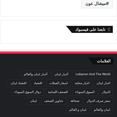
ميشال عون
تابعنا على فيسبوك
العلامات
Lebanon And The World
أخبار لبنان
أخبار لبنان والعالم
اخبار لبنان
اخبار محلية
اسعار العملات
اقتصاد
اقتصاد لبنان
الدولار
السوق السوداء
الصحف اللبنانية
دولار السوق السوداء
سعر صرف الدولار
صحافة
عناوين الصحف
لبنان
لبنان والعالم
لبنان و العالم