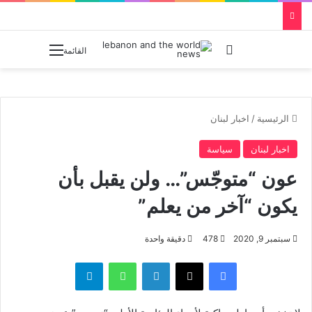
بحث عن
القائمة
الرئيسية
/
اخبار لبنان
اخبار لبنان
سياسة
عون “متوجّس”… ولن يقبل بأن
يكون “آخر من يعلم”
سبتمبر 9, 2020
478
دقيقة واحدة
فيسبوك
‫X
لينكدإن
واتساب
تيلقرام