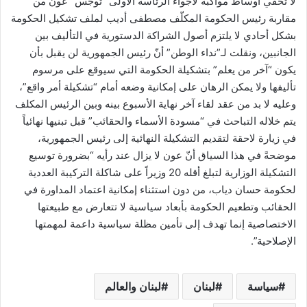
لا تخفي أوساط مواكبة لأجواء الرئاسة الأولى “توجس” عون من
مقاربة رئيس الحكومة المكلّف مصطفى أديب لملف تشكيل الحكومة
بشكل أحادي لا يلتزم أصول الشراكة الدستورية في التأليف بين
الجانبين، ونقلت لـ”نداء الوطن” أنّ رئيس الجمهورية لن يقبل بأن
يكون “آخر من يعلم” بتشكيلة الحكومة التي سيوقع على مرسوم
تأليفها ولا يمكن الرهان على إمكانية وضعه أمام “تشكيلة أمر واقع”،
وعليه لا بد من عقد لقاء آخر نهاية الأسبوع بينه وبين الرئيس المكلف
يتم خلاله التباحث في “مسودة الأسماء والحقائب” قبل تبنيها نهائياً
في زيارة لاحقة لتقديم التشكيلة النهائية إلى رئيس الجمهورية،
موضحةً في هذا السياق أنّ عون لا يزال عند رأيه “بضرورة توسيع
التشكيلة الوزارية لتبلغ أقله 20 وزيراً على شاكلة التركيبة العددية
لحكومة حسان دياب، من دون استثناء إمكانية اعتماد المداورة في
الحقائب وتطعيم الحكومة بأبعاد سياسية لا تتعارض مع طبيعتها
الاختصاصية إنما تهدف إلى تأمين مظلة سياسية داعمة لمهمتها
الإصلاحية”.
سياسة
لبنان
لبنان والعالم