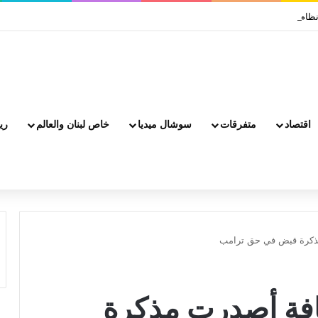
اقتصاد
متفرقات
سوشال ميديا
خاص لبنان والعالم
ري
كرة قبض في حق ‏ترامب‎
فة أصدرت مذكرة