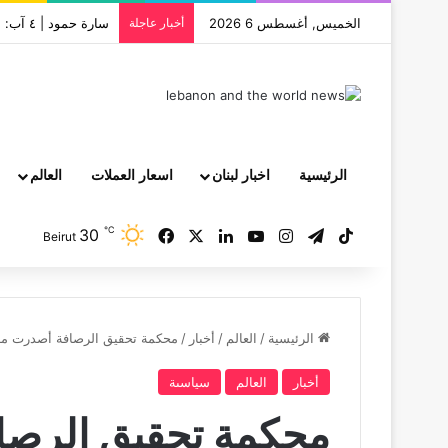
الخميس, أغسطس 6 2026
أخبار عاجلة
سارة حمود | ٤ آب: نظام قتل بيروت بالإهمال يواصل خنقها بالإفلات من العقاب
الرئيسية
اخبار لبنان
اسعار العملات
العالم
℃
30
‫TikTok
تيلقرام
انستقرام
‫YouTube
لينكدإن
‫X
فيسبوك
Beirut
الرئيسية
/
العالم
/
أخبار
/
محكمة تحقيق الرصافة أصدرت مذ
أخبار
العالم
سياسىة
محكمة تحقيق الرصا