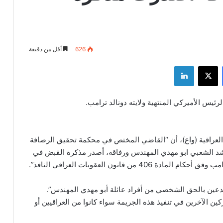
626
أقل من دقيقة
فيسبوك
‫X
لينكدإن
س الأميركي المنتهية ولايته دونالد ترامب.
ء العراقية (واع)، أن “القاضي المختص في محكمة تحقيق الرصافة
شد الشعبي ابو مهدي المهندس ورفاقه، أصدر مذكرة القبض في
ن قانون العقوبات العراقي النافذ”.
لمدعين بالحق الشخصي من أفراد عائلة أبو مهدي المهندس”.
 الآخرين في تنفيذ هذه الجريمة سواء كانوا من العراقيين أو